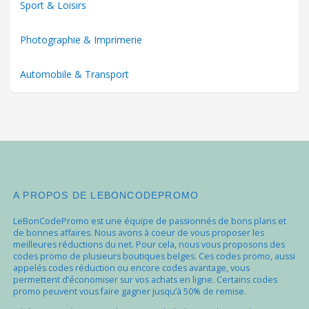
Sport & Loisirs
Photographie & Imprimerie
Automobile & Transport
A PROPOS DE LEBONCODEPROMO
LeBonCodePromo est une équipe de passionnés de bons plans et
de bonnes affaires. Nous avons à coeur de vous proposer les
meilleures réductions du net. Pour cela, nous vous proposons des
codes promo de plusieurs boutiques belges. Ces codes promo, aussi
appelés codes réduction ou encore codes avantage, vous
permettent d’économiser sur vos achats en ligne. Certains codes
promo peuvent vous faire gagner jusqu’à 50% de remise.