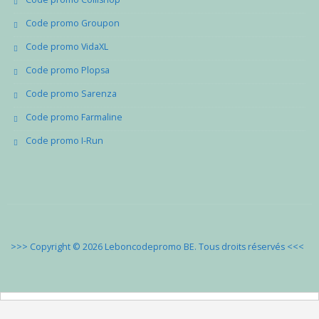
Code promo Groupon
Code promo VidaXL
Code promo Plopsa
Code promo Sarenza
Code promo Farmaline
Code promo I-Run
>>> Copyright © 2026 Leboncodepromo BE. Tous droits réservés
<<<