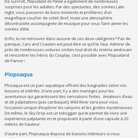
De surcroît,
Plopsaland de Panne
a également de nombreuses
surprises pour les adultes. Par des spectacles, des soirées Late
night, vous passerez de bons moments et profiterez d’un
magnifique coucher de soleil. Bref, toute une atmosphère
décontractée accompagnée de musique pour vous faire aimer les
soirées d’été.
Enfin, tu ne retrouves dans aucune de ces deux catégories? Pas de
panique, Cars and Coasten est peut-être ce qu’il te faut. Admirer de
près de nombreuses voitures sorties tout droit du cinéma américain
et rencontrer tes héros du Cosplay, c’est possible avec Plopsaland
de Panne !
Plopsaqua
Plosaqua est un parc aquatique offrant des baignades selon vos
besoins et intérêts. D’une part, il y a des manèges pour les
aventureux qui garantissent des sensations fortes. Amateurs d’eau
et de palpitations (pas cardiaque!), Wild River sera pour vous
l’occasion unique d’explorer les canyons et les grottes mystérieuses.
De même, le Sky Drop est un toboggan qui te permet de vivre une
expérience palpitante en te propulsant à partir d’une capsule à 20
mètres de hauteur.
D’autre part, Plopsaqua dispose de bassins intérieurs si vous