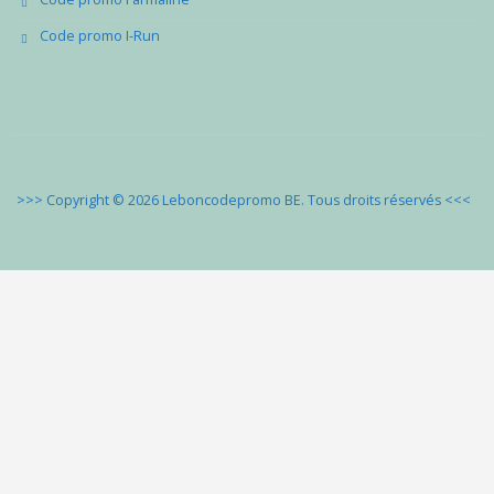
Code promo I-Run
>>> Copyright © 2026 Leboncodepromo BE. Tous droits réservés
<<<