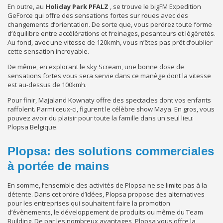
En outre, au
Holiday Park PFALZ
, se trouve le bigFM Expedition
GeForce qui offre des sensations fortes sur roues avec des
changements d’orientation. De sorte que, vous perdrez toute forme
d’équilibre entre accélérations et freinages, pesanteurs et légèretés.
Au fond, avec une vitesse de 120kmh, vous n’êtes pas prêt d’oublier
cette sensation incroyable.
De même, en explorant le sky Scream, une bonne dose de
sensations fortes vous sera servie dans ce manège dont la vitesse
est au-dessus de 100kmh.
Pour finir, Majaland Kownaty offre des spectacles dont vos enfants
raffolent. Parmi ceux-ci, figurent le célèbre show Maya. En gros, vous
pouvez avoir du plaisir pour toute la famille dans un seul lieu:
Plopsa Belgique.
Plopsa: des solutions commerciales
à portée de mains
En somme, l’ensemble des activités de Plopsa ne se limite pas à la
détente. Dans cet ordre d’idées, Plopsa propose des alternatives
pour les entreprises qui souhaitent faire la promotion
d’évènements, le développement de produits ou même du Team
Building. De par les nombreux avantages, Plopsa vous offre la