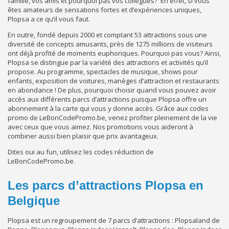
famille, vos amis et pourquoi pas vos collègues? En effet, si vous
êtes amateurs de sensations fortes et d’expériences uniques,
Plopsa a ce qu’il vous faut.
En outre, fondé depuis 2000 et comptant 53 attractions sous une
diversité de concepts amusants, près de 1275 millions de visiteurs
ont déjà profité de moments euphoriques. Pourquoi pas vous? Ainsi,
Plopsa se distingue par la variété des attractions et activités qu’il
propose. Au programme, spectacles de musique, shows pour
enfants, exposition de voitures, manèges d’attraction et restaurants
en abondance ! De plus, pourquoi choisir quand vous pouvez avoir
accès aux différents parcs d’attractions puisque Plopsa offre un
abonnement à la carte qui vous y donne accès. Grâce aux codes
promo de LeBonCodePromo.be, venez profiter pleinement de la vie
avec ceux que vous aimez. Nos promotions vous aideront à
combiner aussi bien plaisir que prix avantageux.
Dites oui au fun, utilisez les codes réduction de
LeBonCodePromo.be.
Les parcs d’attractions Plopsa en
Belgique
Plopsa est un regroupement de 7 parcs d’attractions : Plopsaland de