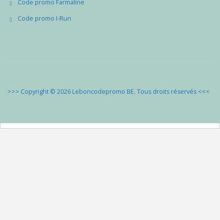
Code promo Farmaline
Code promo I-Run
>>> Copyright © 2026 Leboncodepromo BE. Tous droits réservés
<<<