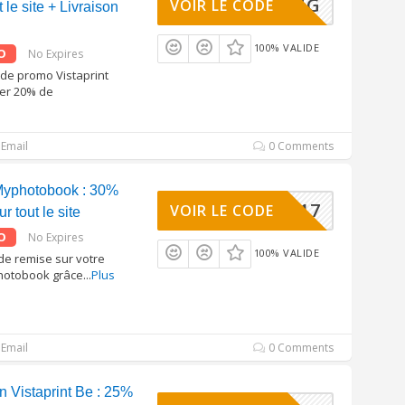
STELLING
VOIR LE CODE
 le site + Livraison
100% VALIDE
O
No Expires
ode promo Vistaprint
ier 20% de
Email
0 Comments
yphotobook : 30%
30ZON17
VOIR LE CODE
r tout le site
O
No Expires
100% VALIDE
de remise sur votre
otobook grâce
...
Plus
Email
0 Comments
n Vistaprint Be : 25%