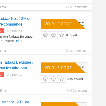
Email
0 Comments
adaaz Be : 10% de
SURPRISE
VOIR LE CODE
otre commande
O
No Expires
83% VALIDE
uction Tadaaz Belgique,
sur votre
...
Plus
Email
0 Comments
n Tadaaz Belgique :
NWS5E
VOIR LE CODE
ur les faire-part
O
No Expires
100% VALIDE
Email
0 Comments
staprint : 20% de