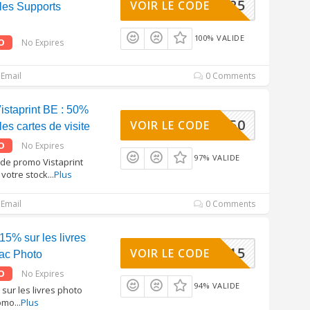
KETING25
VOIR LE CODE
 les Supports
100% VALIDE
O
No Expires
Email
0 Comments
staprint BE : 50%
KAART50
VOIR LE CODE
les cartes de visite
O
No Expires
97% VALIDE
ode promo Vistaprint
votre stock
...
Plus
Email
0 Comments
15% sur les livres
BOOK15
VOIR LE CODE
Tac Photo
O
No Expires
94% VALIDE
ur les livres photo
romo
...
Plus