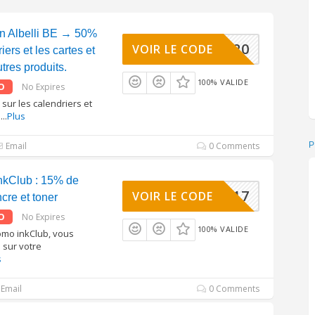
n Albelli BE → 50%
SALEBE20
VOIR LE CODE
iers et les cartes et
tres produits.
100% VALIDE
O
No Expires
ur les calendriers et
%
...
Plus
Email
0 Comments
nkClub : 15% de
ROMO0517
VOIR LE CODE
ncre et toner
O
No Expires
100% VALIDE
omo inkClub, vous
sur votre
s
Email
0 Comments