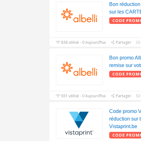
Bon réductio
sur les CARTE
CODE PROM
838 utilisé - 0 Aujourd’hui
Partager
Bon promo Al
remise sur v
CODE PROM
931 utilisé - 0 Aujourd’hui
Partager
Code promo Vi
réduction sur t
Vistaprint.be
CODE PROM