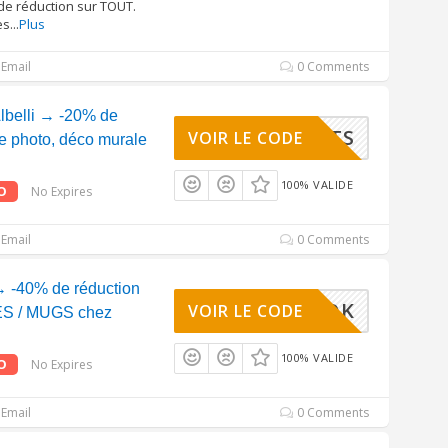
de réduction sur TOUT.
es
...
Plus
Email
0 Comments
lbelli → -20% de
PRODUITS
VOIR LE CODE
re photo, déco murale
100% VALIDE
O
No Expires
Email
0 Comments
 -40% de réduction
SV40MOK
VOIR LE CODE
ES / MUGS chez
100% VALIDE
O
No Expires
Email
0 Comments