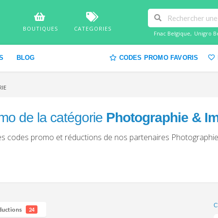
BOUTIQUES
CATEGORIES
Fnac Belgique
,
Unigro B
S
BLOG
CODES PROMO FAVORIS
IE
mo de la catégorie
Photographie & Im
les codes promo et réductions de nos partenaires Photographi
C
ductions
24