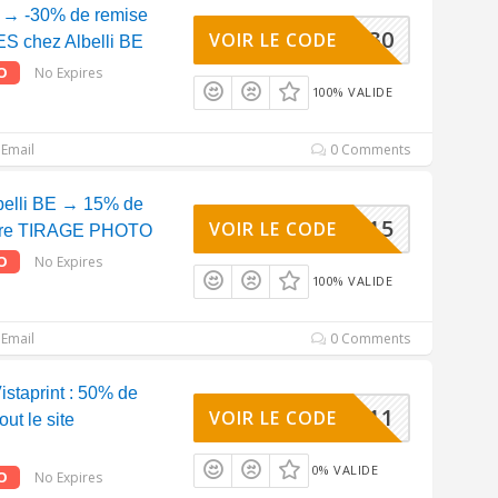
n → -30% de remise
KRTEN30
VOIR LE CODE
S chez Albelli BE
O
No Expires
100% VALIDE
Email
0 Comments
belli BE → 15% de
AFF15
VOIR LE CODE
otre TIRAGE PHOTO
O
No Expires
100% VALIDE
Email
0 Comments
staprint : 50% de
VP0811
VOIR LE CODE
out le site
0% VALIDE
O
No Expires