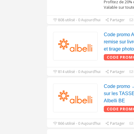
Profitez de 20% 
Valable sur tout
808 utilisé - 0 Aujourd’hui
Partager
Code promo A
remise sur liv
et tirage photo
CODE PROM
814 utilisé - 0 Aujourd’hui
Partager
Code promo →
sur les TASS
Albelli BE
CODE PROM
866 utilisé - 0 Aujourd’hui
Partager