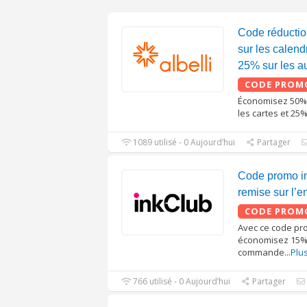
Code réductio
sur les calendr
25% sur les au
CODE PROM
Économisez 50% s
les cartes et 25
1089 utilisé - 0 Aujourd’hui
Partager
Code promo i
remise sur l’e
CODE PROM
Avec ce code pr
économisez 15% 
commande
...
Plu
766 utilisé - 0 Aujourd’hui
Partager