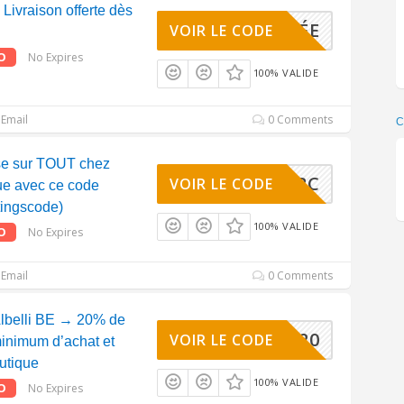
 Livraison offerte dès
ACTIVÉE
VOIR LE CODE
O
No Expires
100% VALIDE
Email
0 Comments
se sur TOUT chez
BEALBC
VOIR LE CODE
que avec ce code
tingscode)
100% VALIDE
O
No Expires
Email
0 Comments
lbelli BE → 20% de
TOUT20
VOIR LE CODE
inimum d’achat et
outique
100% VALIDE
O
No Expires