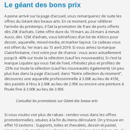
Le géant des bons prix
A peine arrivé sur la page d’accueil, vous remarquerez de suite les
offres du Géant des beaux arts. En ce moment, pour célébrer
l’arrivée du printemps, il fait la promotion de frais de ports offerts
dès 20€ d’achats. Cette offre dure du 19 mars au 24 mars à minuit.
Aussi, dès 125€ d’achats, vous bénéficiez d’un lot de 4 blocs pour
dessin, aquarelle, mixed media, et marker-layout. Ce cadeau vous
est offert du 1er mars au 15 avril 2019. Si vous aimez la marque
Clairefontaine, c’est votre jour de chance : vous avez actuellement
jusqu’à -40% sur toute la sélection (sauf les nouveautés). Si c’est la
marque Liquitex qui vous fait de l’oeil, n’hésitez plus et profitez de
-25% sur toute la sélection (sauf les nouveautés également). Un peu
plus bas dans la page d’accueil, dans “Notre sélection du moment”,
découvrez une aquarelle professionnelle à 3.00€ au lieu de 415€,
des pastels à l’écu à 2.00€ au lieu de 2.95€ ou encore une peinture à
l’huile fine à 3.00€ au lieu de 3.95€.
Consultez les promotions sur Géant des beaux arts
Si vous voulez voir plus de rabais : rendez-vous dans les offres
promotionnelles, situées à la fin du menu déroulant. On y trouve en
effet 10 sections : Supports, toiles et chevalets, dessin et pastel,