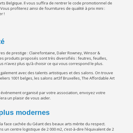
ts Belgique. Il vous suffira de rentrer le code promotionnel de
 Vous profiterez ainsi de fournitures de qualité à prix mini :
r !
té
s de prestige : Clairefontaine, Daler Rowney, Winsor &
 produits proposés sont très diversifiés : feutres, feuilles,
s n’avez plus qu’à choisir ce qui vous correspond le plus.
galement avec des talents artistiques et des salons. On trouve
liers 1001 belges, les salons art3f Bruxelles, The Affordable Art
n événement organisé par votre association, envoyez votre
era un plaisir de vous aider.
 plus modernes
 la face cachée du Géant des beaux arts mérite du respect.
un centre logistique de 2 000 m2, c’est-à-dire l’équivalent de 2