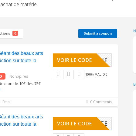
l’achat de matériel.
ctions
Submit a coupon
0
éant des beaux arts
IENVENUE
VOIR LE CODE
tion sur toute la
100% VALIDE
O
No Expires
éduction de 10€ dès 75€
B
s
Email
0 Comments
éant des beaux arts
COUVERTE
VOIR LE CODE
tion sur toute la