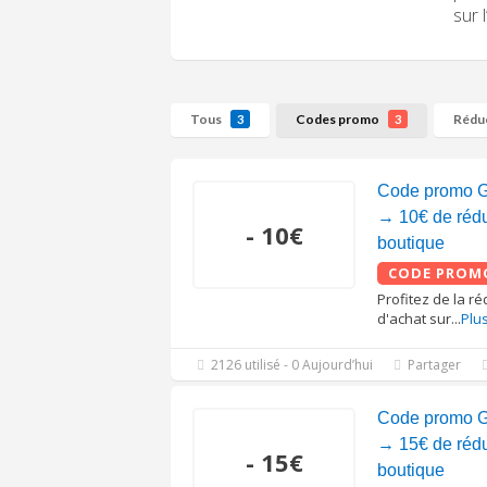
sur 
Tous
Codes promo
Rédu
3
3
Code promo G
→ 10€ de réduc
- 10€
boutique
CODE PROM
Profitez de la r
d'achat sur
...
Plu
2126 utilisé - 0 Aujourd’hui
Partager
Code promo G
→ 15€ de réduc
- 15€
boutique