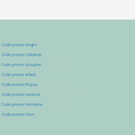
Code promo Unigro
Code promo Collishop
Code promo Groupon
Code promo VidaXL
Code promo Plopsa
Code promo Sarenza
Code promo Farmaline
Code promo I-Run