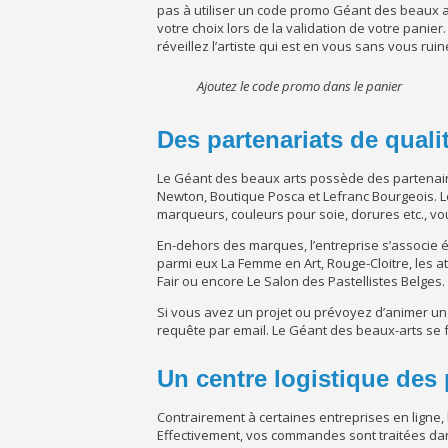
pas à utiliser un code promo Géant des beaux ar
votre choix lors de la validation de votre panier.
réveillez l’artiste qui est en vous sans vous ruine
Ajoutez le code promo dans le panier
Des partenariats de quali
Le Géant des beaux arts possède des partenaire
Newton, Boutique Posca et Lefranc Bourgeois. Les
marqueurs, couleurs pour soie, dorures etc., vou
En-dehors des marques, l’entreprise s’associe é
parmi eux La Femme en Art, Rouge-Cloitre, les ate
Fair ou encore Le Salon des Pastellistes Belges.
Si vous avez un projet ou prévoyez d’animer u
requête par email. Le Géant des beaux-arts se f
Un centre logistique des
Contrairement à certaines entreprises en ligne,
Effectivement, vos commandes sont traitées dans 