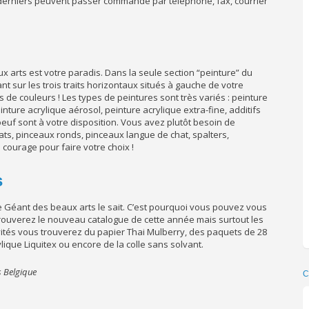
 derniers peuvent passer commande par téléphone, fax, courrier
ux arts est votre paradis. Dans la seule section “peinture” du
t sur les trois traits horizontaux situés à gauche de votre
 de couleurs ! Les types de peintures sont très variés : peinture
peinture acrylique aérosol, peinture acrylique extra-fine, additifs
oeuf sont à votre disposition. Vous avez plutôt besoin de
ts, pinceaux ronds, pinceaux langue de chat, spalters,
ourage pour faire votre choix !
s
Le Géant des beaux arts le sait. C’est pourquoi vous pouvez vous
trouverez le nouveau catalogue de cette année mais surtout les
ités vous trouverez du papier Thai Mulberry, des paquets de 28
lique Liquitex ou encore de la colle sans solvant.
s Belgique
C