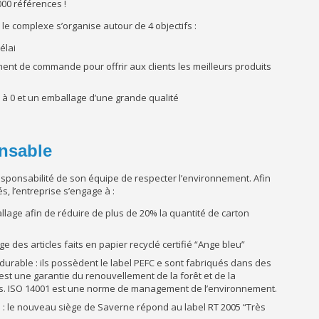
000 références !
 le complexe s’organise autour de 4 objectifs :
élai
ement de commande pour offrir aux clients les meilleurs produits
à 0 et un emballage d’une grande qualité
onsable
responsabilité de son équipe de respecter l’environnement. Afin
s, l’entreprise s’engage à :
lage afin de réduire de plus de 20% la quantité de carton
e des articles faits en papier recyclé certifié “Ange bleu”
e durable : ils possèdent le label PEFC e sont fabriqués dans des
 est une garantie du renouvellement de la forêt et de la
ues. ISO 14001 est une norme de management de l’environnement.
 : le nouveau siège de Saverne répond au label RT 2005 “Très