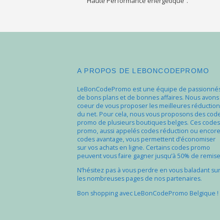
Haute Performance énergétique”.
A PROPOS DE LEBONCODEPROMO
LeBonCodePromo est une équipe de passionné
de bons plans et de bonnes affaires. Nous avons
coeur de vous proposer les meilleures réduction
du net. Pour cela, nous vous proposons des cod
promo de plusieurs boutiques belges. Ces codes
promo, aussi appelés codes réduction ou encor
codes avantage, vous permettent d’économiser
sur vos achats en ligne. Certains codes promo
peuvent vous faire gagner jusqu’à 50% de remise
N’hésitez pas à vous perdre en vous baladant su
les nombreuses pages de nos partenaires.
Bon shopping avec LeBonCodePromo Belgique !