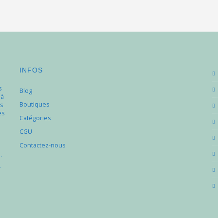
INFOS
s
Blog
 à
Boutiques
s
es
Catégories
e
CGU
Contactez-nous
.
r