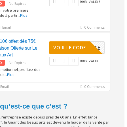
100% VALIDE
O
No Expires
r votre première
e à partir
...
Plus
Email
0 Comments
10€ offert dès 75€
WELCOME
VOIR LE CODE
aison Offerte sur Le
ux Art
100% VALIDE
O
No Expires
motionnel, profitez des
uit
...
Plus
Email
0 Comments
qu’est-ce que c’est ?
 l’entreprise existe depuis près de 60 ans. En effet, lancé
, le Géant des beaux arts est devenu le leader de la vente par