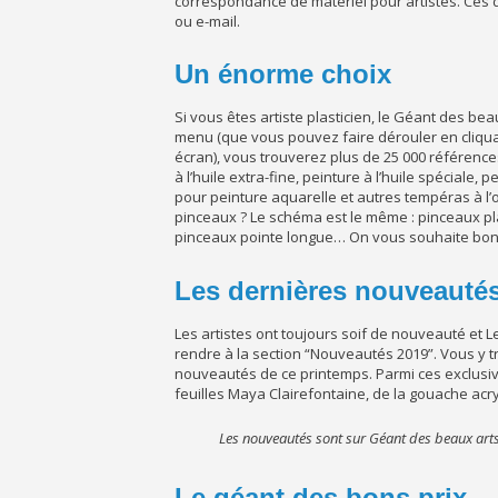
correspondance de matériel pour artistes. Ces
ou e-mail.
Un énorme choix
Si vous êtes artiste plasticien, le Géant des bea
menu (que vous pouvez faire dérouler en cliquan
écran), vous trouverez plus de 25 000 références
à l’huile extra-fine, peinture à l’huile spéciale, 
pour peinture aquarelle et autres tempéras à l’
pinceaux ? Le schéma est le même : pinceaux pla
pinceaux pointe longue… On vous souhaite bon c
Les dernières nouveauté
Les artistes ont toujours soif de nouveauté et 
rendre à la section “Nouveautés 2019”. Vous y 
nouveautés de ce printemps. Parmi ces exclusiv
feuilles Maya Clairefontaine, de la gouache acry
Les nouveautés sont sur Géant des beaux art
Le géant des bons prix