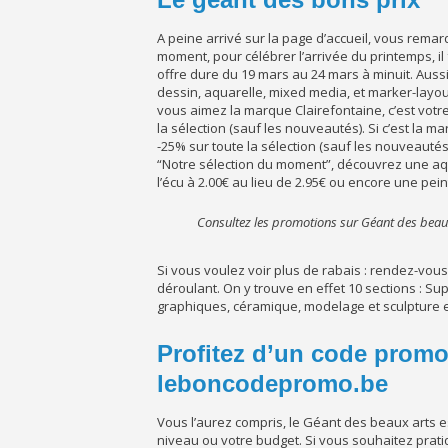
A peine arrivé sur la page d’accueil, vous rema
moment, pour célébrer l’arrivée du printemps, il 
offre dure du 19 mars au 24 mars à minuit. Aussi
dessin, aquarelle, mixed media, et marker-layout
vous aimez la marque Clairefontaine, c’est votr
la sélection (sauf les nouveautés). Si c’est la mar
-25% sur toute la sélection (sauf les nouveauté
“Notre sélection du moment”, découvrez une aqua
l’écu à 2.00€ au lieu de 2.95€ ou encore une peint
Consultez les promotions sur Géant des beau
Si vous voulez voir plus de rabais : rendez-vous
déroulant. On y trouve en effet 10 sections : Sup
graphiques, céramique, modelage et sculpture etc.
Profitez d’un code promo
leboncodepromo.be
Vous l’aurez compris, le Géant des beaux arts est 
niveau ou votre budget. Si vous souhaitez pratiq