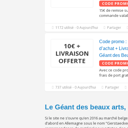
CODE PROM
15€ de remise su
commande valabl
1172 utilisé - 0 Aujourd’hui
Partager
Code promo : 
10€ +
d’achat + Livr
LIVRAISON
Géant des Bea
OFFERTE
CODE PROM
Avec ce code pro
frais de port grat
737 utilisé - 0 Aujourd’hui
Partager
Le Géant des beaux arts, 
Si le site ne s’ouvre qu’en 2016 au marché belge,
d’abord en Allemagne sous le nom “Gerstaecker”