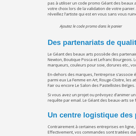
pas à utiliser un code promo Géant des beaux ar
votre choix lors de la validation de votre panier.
réveillez l’artiste qui est en vous sans vous ruine
Ajoutez le code promo dans le panier
Des partenariats de quali
Le Géant des beaux arts possède des partenaire
Newton, Boutique Posca et Lefranc Bourgeois. Les
marqueurs, couleurs pour soie, dorures etc., vou
En-dehors des marques, l’entreprise s’associe é
parmi eux La Femme en Art, Rouge-Cloitre, les ate
Fair ou encore Le Salon des Pastellistes Belges.
Si vous avez un projet ou prévoyez d’animer u
requête par email. Le Géant des beaux-arts se f
Un centre logistique des
Contrairement à certaines entreprises en ligne,
Effectivement, vos commandes sont traitées dans 