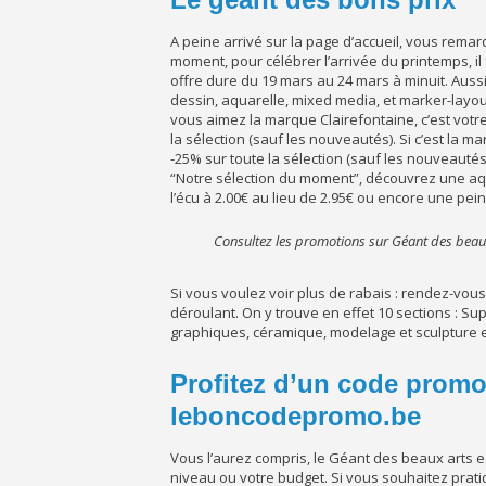
A peine arrivé sur la page d’accueil, vous rema
moment, pour célébrer l’arrivée du printemps, il 
offre dure du 19 mars au 24 mars à minuit. Aussi
dessin, aquarelle, mixed media, et marker-layout
vous aimez la marque Clairefontaine, c’est votr
la sélection (sauf les nouveautés). Si c’est la mar
-25% sur toute la sélection (sauf les nouveauté
“Notre sélection du moment”, découvrez une aqua
l’écu à 2.00€ au lieu de 2.95€ ou encore une peint
Consultez les promotions sur Géant des beau
Si vous voulez voir plus de rabais : rendez-vous
déroulant. On y trouve en effet 10 sections : Sup
graphiques, céramique, modelage et sculpture etc.
Profitez d’un code promo
leboncodepromo.be
Vous l’aurez compris, le Géant des beaux arts est 
niveau ou votre budget. Si vous souhaitez pratiq