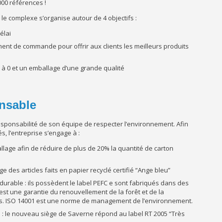
000 références !
 le complexe s’organise autour de 4 objectifs :
élai
ement de commande pour offrir aux clients les meilleurs produits
à 0 et un emballage d’une grande qualité
onsable
responsabilité de son équipe de respecter l’environnement. Afin
s, l’entreprise s’engage à :
lage afin de réduire de plus de 20% la quantité de carton
e des articles faits en papier recyclé certifié “Ange bleu”
e durable : ils possèdent le label PEFC e sont fabriqués dans des
 est une garantie du renouvellement de la forêt et de la
ues. ISO 14001 est une norme de management de l’environnement.
 : le nouveau siège de Saverne répond au label RT 2005 “Très