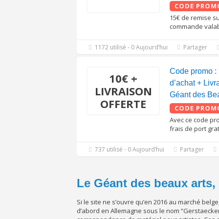
CODE PROM
15€ de remise su
commande valabl
1172 utilisé - 0 Aujourd’hui
Partager
Code promo : 
10€ +
d’achat + Livr
LIVRAISON
Géant des Bea
OFFERTE
CODE PROM
Avec ce code pro
frais de port grat
737 utilisé - 0 Aujourd’hui
Partager
Le Géant des beaux arts, 
Si le site ne s’ouvre qu’en 2016 au marché belge,
d’abord en Allemagne sous le nom “Gerstaecker”