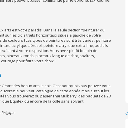
 derniers peuvent passer commande par téléphone, fax, courrier
ux arts est votre paradis. Dans la seule section “peinture” du
t sur les trois traits horizontaux situés à gauche de votre
 de couleurs ! Les types de peintures sont très variés : peinture
peinture acrylique aérosol, peinture acrylique extra-fine, additifs
oeuf sont à votre disposition. Vous avez plutôt besoin de
ts, pinceaux ronds, pinceaux langue de chat, spalters,
ourage pour faire votre choix !
s
Le Géant des beaux arts le sait. C’est pourquoi vous pouvez vous
trouverez le nouveau catalogue de cette année mais surtout les
ités vous trouverez du papier Thai Mulberry, des paquets de 28
lique Liquitex ou encore de la colle sans solvant.
s Belgique
C