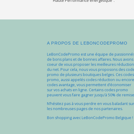
Haute Performance énergétique”.
A PROPOS DE LEBONCODEPROMO
LeBonCodePromo est une équipe de passionné
de bons plans et de bonnes affaires. Nous avons
coeur de vous proposer les meilleures réduction
du net. Pour cela, nous vous proposons des cod
promo de plusieurs boutiques belges. Ces codes
promo, aussi appelés codes réduction ou encor
codes avantage, vous permettent d’économiser
sur vos achats en ligne. Certains codes promo
peuvent vous faire gagner jusqu’à 50% de remise
N’hésitez pas à vous perdre en vous baladant su
les nombreuses pages de nos partenaires.
Bon shopping avec LeBonCodePromo Belgique !