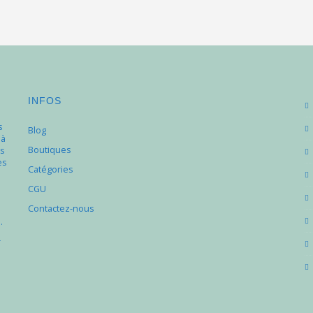
INFOS
s
Blog
 à
Boutiques
s
es
Catégories
e
CGU
Contactez-nous
.
r