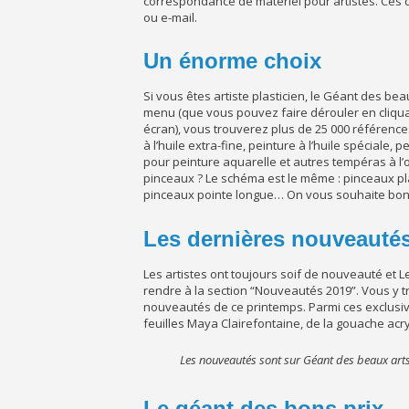
correspondance de matériel pour artistes. Ces
ou e-mail.
Un énorme choix
Si vous êtes artiste plasticien, le Géant des bea
menu (que vous pouvez faire dérouler en cliquan
écran), vous trouverez plus de 25 000 références
à l’huile extra-fine, peinture à l’huile spéciale, 
pour peinture aquarelle et autres tempéras à l’
pinceaux ? Le schéma est le même : pinceaux pla
pinceaux pointe longue… On vous souhaite bon c
Les dernières nouveauté
Les artistes ont toujours soif de nouveauté et 
rendre à la section “Nouveautés 2019”. Vous y 
nouveautés de ce printemps. Parmi ces exclusiv
feuilles Maya Clairefontaine, de la gouache acry
Les nouveautés sont sur Géant des beaux art
Le géant des bons prix