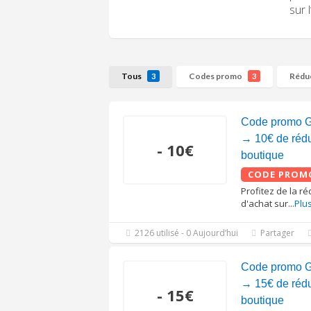
sur 
Tous
Codes promo
Rédu
3
3
Code promo G
→ 10€ de réduc
- 10€
boutique
CODE PROM
Profitez de la r
d'achat sur
...
Plu
2126 utilisé - 0 Aujourd’hui
Partager
Code promo G
→ 15€ de réduc
- 15€
boutique