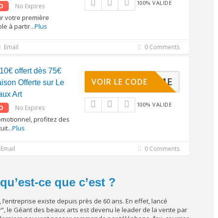
100% VALIDE
O
No Expires
r votre première
e à partir
...
Plus
Email
0 Comments
10€ offert dès 75€
WELCOME
VOIR LE CODE
aison Offerte sur Le
ux Art
100% VALIDE
O
No Expires
motionnel, profitez des
uit
...
Plus
Email
0 Comments
qu’est-ce que c’est ?
 l’entreprise existe depuis près de 60 ans. En effet, lancé
, le Géant des beaux arts est devenu le leader de la vente par