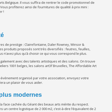
ts Belgique. Il vous suffira de rentrer le code promotionnel de
 Vous profiterez ainsi de fournitures de qualité à prix mini :
r !
té
s de prestige : Clairefontaine, Daler Rowney, Winsor &
 produits proposés sont très diversifiés : feutres, feuilles,
s n’avez plus qu’à choisir ce qui vous correspond le plus.
galement avec des talents artistiques et des salons. On trouve
liers 1001 belges, les salons art3f Bruxelles, The Affordable Art
n événement organisé par votre association, envoyez votre
era un plaisir de vous aider.
 plus modernes
 la face cachée du Géant des beaux arts mérite du respect.
un centre logistique de 2 000 m2, c’est-à-dire l’équivalent de 2