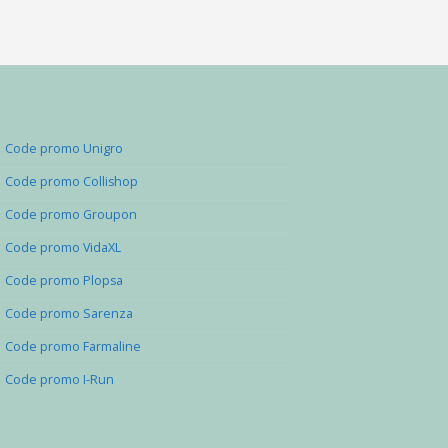
Code promo Unigro
Code promo Collishop
Code promo Groupon
Code promo VidaXL
Code promo Plopsa
Code promo Sarenza
Code promo Farmaline
Code promo I-Run