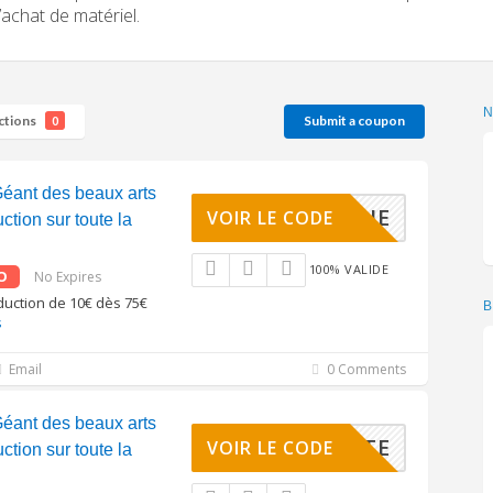
l’achat de matériel.
ctions
Submit a coupon
0
éant des beaux arts
IENVENUE
VOIR LE CODE
tion sur toute la
100% VALIDE
O
No Expires
éduction de 10€ dès 75€
B
s
Email
0 Comments
éant des beaux arts
COUVERTE
VOIR LE CODE
tion sur toute la