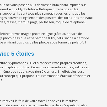
t vous ne vous passez plus de votre album photo imprimé sur
pprendre que Myphotobook Belgique offre la possibilité
s supports. Ils sont tous plus sympathiques les uns que les
images souvenirs également des posters, des toiles, des tableaux
clés, tasses, marque page, paillasson, coque de téléphone,
d’effectuer vos tirages photo en ligne grâce au service de
hoto classique est à partir de 0,12€, celui satiné à partir de
e en tirant vos plus belles photos sous forme de polaroïd !
ce 5 étoiles
enture Myphotobook BE et à concevoir vos propres créations,
s sur myphotobook.be. Ceux-ci sont garantis vérifiés, validés et
s-même que vous n’avez rien à craindre. En effet, plusieurs
 au concept qu’il propose. Leur commande était satisfaisante et
 !
ecevoir le fruit de votre travail et de voir le résultat !
finalisation de votre commande une date d’expédition afin