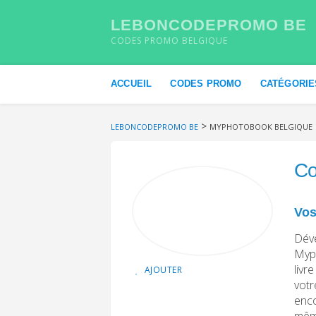
LEBONCODEPROMO BE
CODES PROMO BELGIQUE
Skip to content
ACCUEIL
CODES PROMO
CATÉGORIE
>
LEBONCODEPROMO BE
MYPHOTOBOOK BELGIQUE
Co
Vos
Déve
Myph
livr
AJOUTER
votr
enco
même