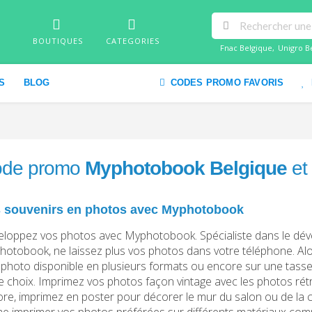
BOUTIQUES
CATEGORIES
Fnac Belgique
,
Unigro B
S
BLOG
CODES PROMO FAVORIS
de promo
Myphotobook Belgique
et
 souvenirs en photos avec Myphotobook
loppez vos photos avec Myphotobook. Spécialiste dans le dé
otobook, ne laissez plus vos photos dans votre téléphone. Alo
e photo disponible en plusieurs formats ou encore sur une tasse
e choix. Imprimez vos photos façon vintage avec les photos rét
re, imprimez en poster pour décorer le mur du salon ou de la
 imprimer vos photos préférées sur différents matériaux comm