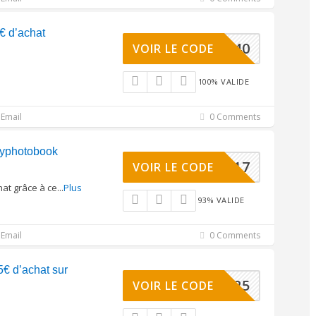
€ d’achat
K10EAB40
VOIR LE CODE
100% VALIDE
Email
0 Comments
Myphotobook
20NEST17
VOIR LE CODE
hat grâce à ce
...
Plus
93% VALIDE
Email
0 Comments
€ d’achat sur
E10PAB25
VOIR LE CODE