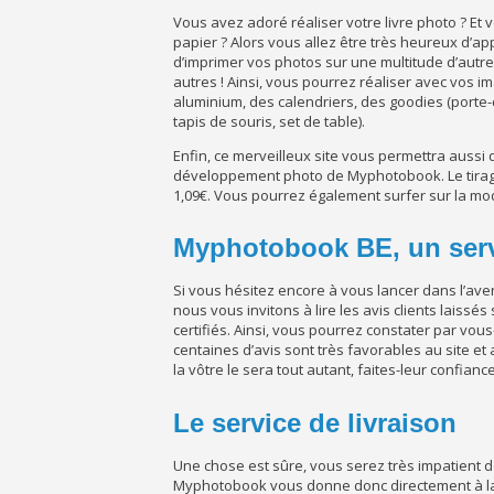
Vous avez adoré réaliser votre livre photo ? E
papier ? Alors vous allez être très heureux d’a
d’imprimer vos photos sur une multitude d’autre
autres ! Ainsi, vous pourrez réaliser avec vos 
aluminium, des calendriers, des goodies (porte-
tapis de souris, set de table).
Enfin, ce merveilleux site vous permettra aussi 
développement photo de Myphotobook. Le tirage p
1,09€. Vous pourrez également surfer sur la mod
Myphotobook BE, un servi
Si vous hésitez encore à vous lancer dans l’av
nous vous invitons à lire les avis clients laissé
certifiés. Ainsi, vous pourrez constater par vou
centaines d’avis sont très favorables au site et
la vôtre le sera tout autant, faites-leur confiance
Le service de livraison
Une chose est sûre, vous serez très impatient de r
Myphotobook vous donne donc directement à la 