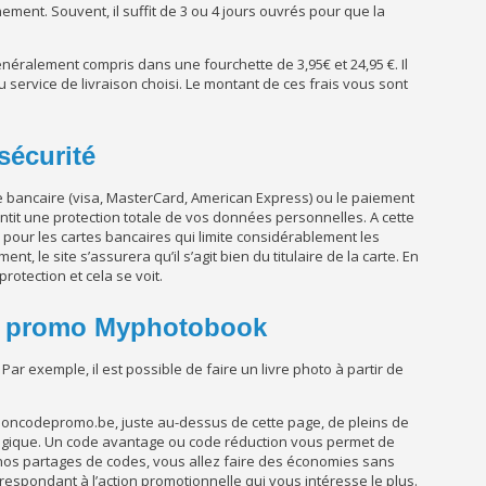
ement. Souvent, il suffit de 3 ou 4 jours ouvrés pour que la
 généralement compris dans une fourchette de 3,95€ et 24,95
€. Il
 service de livraison choisi. Le montant de ces frais vous sont
sécurité
 bancaire (visa, MasterCard, American Express) ou le paiement
antit une protection totale de vos données personnelles. A cette
re pour les cartes bancaires qui limite considérablement les
t, le site s’assurera qu’il s’agit bien du titulaire de la carte. En
otection et cela se voit.
e promo Myphotobook
. Par exemple, il est possible de faire un livre photo à partir de
eboncodepromo.be, juste au-dessus de cette page, de pleins de
gique. Un code avantage ou code réduction vous permet de
 nos partages de codes, vous allez faire des économies sans
rrespondant à l’action promotionnelle qui vous intéresse le plus.