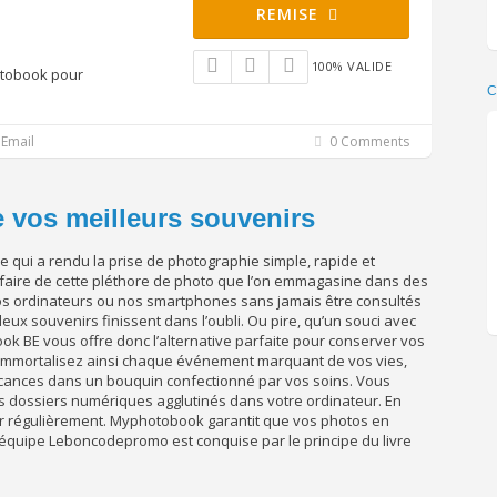
REMISE
100% VALIDE
otobook pour
C
Email
0 Comments
 vos meilleurs souvenirs
qui a rendu la prise de photographie simple, rapide et
e faire de cette pléthore de photo que l’on emmagasine dans des
nos ordinateurs ou nos smartphones sans jamais être consultés
eux souvenirs finissent dans l’oubli. Ou pire, qu’un souci avec
ok BE vous offre donc l’alternative parfaite pour conserver vos
 ! Immortalisez ainsi chaque événement marquant de vos vies,
ances dans un bouquin confectionné par vos soins. Vous
es dossiers numériques agglutinés dans votre ordinateur. En
er régulièrement. Myphotobook garantit que vos photos en
l’équipe Leboncodepromo est conquise par le principe du livre