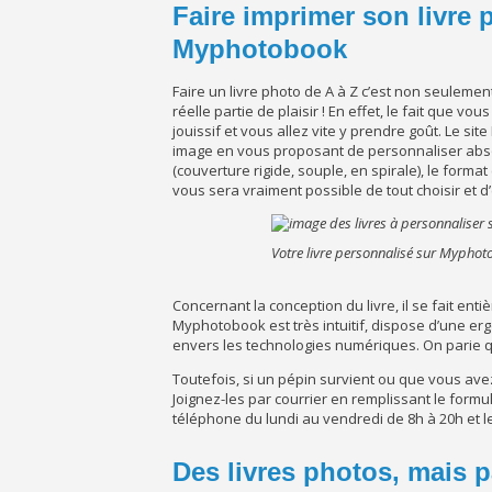
Faire imprimer son livre 
Myphotobook
Faire un livre photo de A à Z c’est non seulement
réelle partie de plaisir ! En effet, le fait que v
jouissif et vous allez vite y prendre goût. Le s
image en vous proposant de personnaliser absol
(couverture rigide, souple, en spirale), le format (
vous sera vraiment possible de tout choisir et d’
Votre livre personnalisé sur Mypho
Concernant la conception du livre, il se fait ent
Myphotobook est très intuitif, dispose d’une er
envers les technologies numériques. On parie q
Toutefois, si un pépin survient ou que vous ave
Joignez-les par courrier en remplissant le formul
téléphone du lundi au vendredi de 8h à 20h et l
Des livres photos, mais p