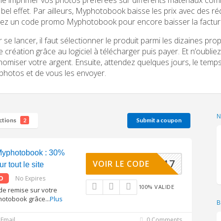
 bel effet. Par ailleurs, Myphotobook baisse les prix avec des ré
isez un code promo Myphotobook pour encore baisser la factur
 se lancer, il faut sélectionner le produit parmi les dizaines prop
e création grâce au logiciel à télécharger puis payer. Et n’oubl
omiser votre argent. Ensuite, attendez quelques jours, le te
photos et de vous les envoyer.
ctions
Submit a coupon
2
yphotobook : 30%
30ZON17
VOIR LE CODE
r tout le site
O
No Expires
100% VALIDE
de remise sur votre
otobook grâce
...
Plus
B
Email
0 Comments