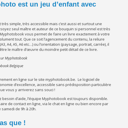
photo est un jeu d’enfant avec
 très simple, très accessible mais c’est aussi et surtout une
ous soyez seul maître et auteur de ce bouquin si personnel est très
ite Myphotobook vous permet de faire un livre exactement à votre
ument tout. Que ce soit l’agencement du contenu, la reliure
A3, A4, A5, A6 etc…) ou l’orientation (paysage, portrait, carrée), il
être le maître d’œuvre du moindre petit détail de ce livre.
tobook Belgique
ièrement en ligne sur le site myphotobook.be. Le logiciel de
gonomie d’excellence, accessible sans prédisposition particulière
ue vous y arriverez sans souci !
z besoin d’aide, l’équipe Myphotobook est toujours disponible.
aire de contact en ligne, via le chat en ligne ou bien encore par
e samedi de 9h à 20h.
as que !