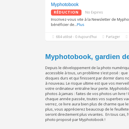
Myphotobook
RÉDUCTION
No Expires
Inscrivez-vous vite à la Newsletter de Myph
bénéficier de
...
Plus
684 utilisé - 0 Aujourd’hui
Partager
Myphotobook, gardien de
Depuis le développement de la photo numérique 
accessible à tous, un problème s’est posé : qu
disques durs et qui finissent par dormir dans 
à nouveau. Le risque ultime est que vos merveill
votre ordinateur entraîne leur perte. Myphotobo
photos à jamais : faites de vos photos un livre
chaque année passée, toutes vos superbes vac
verrez, ce livre aura bien plus de charme que l
plus, vous apprécierez beaucoup de le feuillet
seront directement plus vivantes. En tous cas, 
photo proposé par Myphotobook !