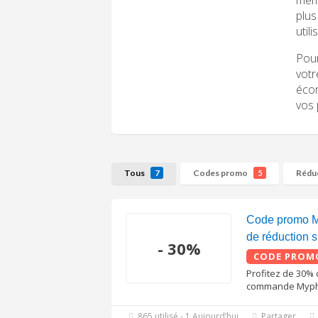
plus
util
Pour
votr
écon
vos 
Tous
Codes promo
Rédu
7
5
Code promo M
de réduction su
- 30%
CODE PROM
Profitez de 30% 
commande Myph
865 utilisé - 1 Aujourd’hui
Partager