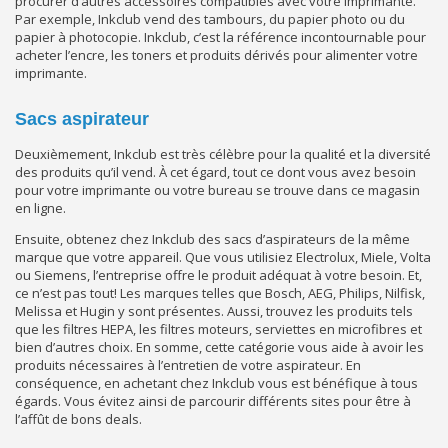
procurer d’autres accessoires compatibles avec votre imprimante.
Par exemple, Inkclub vend des tambours, du papier photo ou du
papier à photocopie. Inkclub, c’est la référence incontournable pour
acheter l’encre, les toners et produits dérivés pour alimenter votre
imprimante.
Sacs aspirateur
Deuxièmement, Inkclub est très célèbre pour la qualité et la diversité
des produits qu’il vend. À cet égard, tout ce dont vous avez besoin
pour votre imprimante ou votre bureau se trouve dans ce magasin
en ligne.
Ensuite, obtenez chez Inkclub des sacs d’aspirateurs de la même
marque que votre appareil. Que vous utilisiez Electrolux, Miele, Volta
ou Siemens, l’entreprise offre le produit adéquat à votre besoin. Et,
ce n’est pas tout! Les marques telles que Bosch, AEG, Philips, Nilfisk,
Melissa et Hugin y sont présentes. Aussi, trouvez les produits tels
que les filtres HEPA, les filtres moteurs, serviettes en microfibres et
bien d’autres choix. En somme, cette catégorie vous aide à avoir les
produits nécessaires à l’entretien de votre aspirateur. En
conséquence, en achetant chez Inkclub vous est bénéfique à tous
égards. Vous évitez ainsi de parcourir différents sites pour être à
l’affût de bons deals.