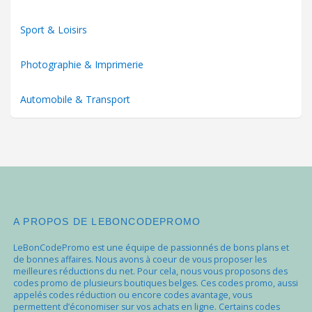
Sport & Loisirs
Photographie & Imprimerie
Automobile & Transport
A PROPOS DE LEBONCODEPROMO
LeBonCodePromo est une équipe de passionnés de bons plans et
de bonnes affaires. Nous avons à coeur de vous proposer les
meilleures réductions du net. Pour cela, nous vous proposons des
codes promo de plusieurs boutiques belges. Ces codes promo, aussi
appelés codes réduction ou encore codes avantage, vous
permettent d’économiser sur vos achats en ligne. Certains codes