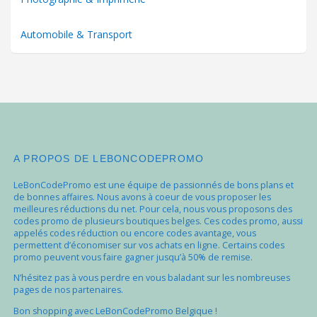
Automobile & Transport
A PROPOS DE LEBONCODEPROMO
LeBonCodePromo est une équipe de passionnés de bons plans et
de bonnes affaires. Nous avons à coeur de vous proposer les
meilleures réductions du net. Pour cela, nous vous proposons des
codes promo de plusieurs boutiques belges. Ces codes promo, aussi
appelés codes réduction ou encore codes avantage, vous
permettent d’économiser sur vos achats en ligne. Certains codes
promo peuvent vous faire gagner jusqu’à 50% de remise.
N’hésitez pas à vous perdre en vous baladant sur les nombreuses
pages de nos partenaires.
Bon shopping avec LeBonCodePromo Belgique !