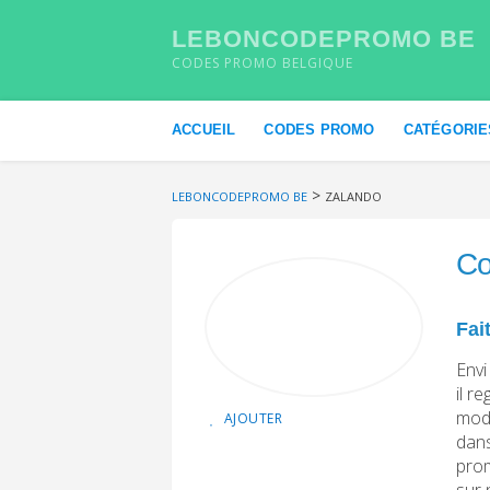
LEBONCODEPROMO BE
CODES PROMO BELGIQUE
Skip to content
ACCUEIL
CODES PROMO
CATÉGORIE
>
LEBONCODEPROMO BE
ZALANDO
Co
Fai
Envi
il r
mode
AJOUTER
dans
prom
sur 