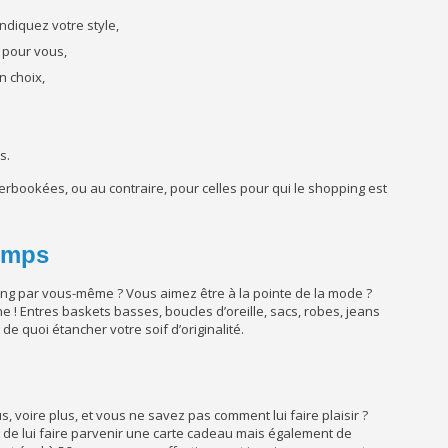
ndiquez votre style,
s pour vous,
n choix,
s.
verbookées, ou au contraire, pour celles pour qui le shopping est
temps
ping par vous-même ? Vous aimez être à la pointe de la mode ?
! Entres baskets basses, boucles d’oreille, sacs, robes, jeans
de quoi étancher votre soif d’originalité.
 voire plus, et vous ne savez pas comment lui faire plaisir ?
 de lui faire parvenir une carte cadeau mais également de