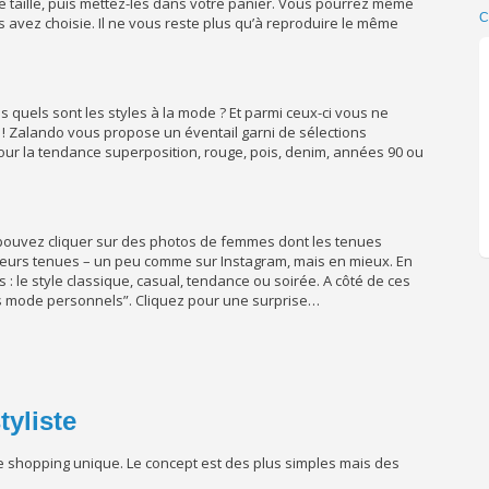
re taille, puis mettez-les dans votre panier. Vous pourrez même
C
s avez choisie. Il ne vous reste plus qu’à reproduire le même
quels sont les styles à la mode ? Et parmi ceux-ci vous ne
 ! Zalando vous propose un éventail garni de sélections
ur la tendance superposition, rouge, pois, denim, années 90 ou
 pouvez cliquer sur des photos de femmes dont les tenues
leurs tenues – un peu comme sur Instagram, mais en mieux. En
s : le style classique, casual, tendance ou soirée. A côté de ces
ls mode personnels”. Cliquez pour une surprise…
tyliste
 shopping unique. Le concept est des plus simples mais des