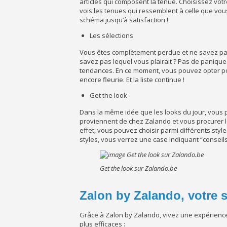
articles qui composent la tenue. Choisissez vot
vois les tenues qui ressemblent à celle que vou
schéma jusqu’à satisfaction !
Les sélections
Vous êtes complètement perdue et ne savez pas 
savez pas lequel vous plairait ? Pas de panique
tendances. En ce moment, vous pouvez opter po
encore fleurie. Et la liste continue !
Get the look
Dans la même idée que les looks du jour, vous
proviennent de chez Zalando et vous procurer 
effet, vous pouvez choisir parmi différents style
styles, vous verrez une case indiquant “consei
Get the look sur Zalando.be
Zalon by Zalando, votre s
Grâce à Zalon by Zalando, vivez une expérience
plus efficaces :