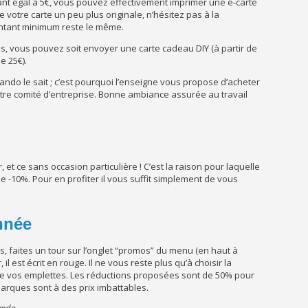
tant égal à 5€, vous pouvez effectivement imprimer une e-carte
 votre carte un peu plus originale, n’hésitez pas à la
ontant minimum reste le même.
s, vous pouvez soit envoyer une carte cadeau DIY (à partir de
de 25€).
ando le sait ; c’est pourquoi l’enseigne vous propose d’acheter
tre comité d’entreprise. Bonne ambiance assurée au travail
r, et ce sans occasion particulière ! C’est la raison pour laquelle
 -10%. Pour en profiter il vous suffit simplement de vous
nnée
s, faites un tour sur l’onglet “promos” du menu (en haut à
l est écrit en rouge. Il ne vous reste plus qu’à choisir la
faire vos emplettes. Les réductions proposées sont de 50% pour
marques sont à des prix imbattables.