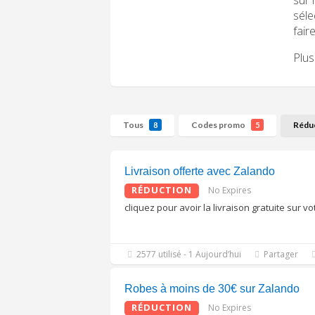
séle
fair
Plus
Tous
Codes promo
Rédu
8
5
Livraison offerte avec Zalando
RÉDUCTION
No Expires
cliquez pour avoir la livraison gratuite sur
2577 utilisé - 1 Aujourd’hui
Partager
Robes à moins de 30€ sur Zalando
RÉDUCTION
No Expires