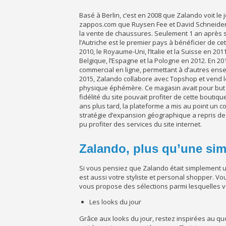
Basé à Berlin, c’est en 2008 que Zalando voit le 
zappos.com que Ruysen Fee et David Schneider l
la vente de chaussures. Seulement 1 an après sa
l’Autriche est le premier pays à bénéficier de c
2010, le Royaume-Uni, l’Italie et la Suisse en 201
Belgique, l’Espagne et la Pologne en 2012. En 2
commercial en ligne, permettant à d’autres ense
2015, Zalando collabore avec Topshop et vend le
physique éphémère. Ce magasin avait pour but de f
fidélité du site pouvait profiter de cette bout
ans plus tard, la plateforme a mis au point un c
stratégie d’expansion géographique a repris de 
pu profiter des services du site internet.
Zalando, plus qu’une si
Si vous pensiez que Zalando était simplement u
est aussi votre styliste et personal shopper. Vo
vous propose des sélections parmi lesquelles 
Les looks du jour
Grâce aux looks du jour, restez inspirées au quot