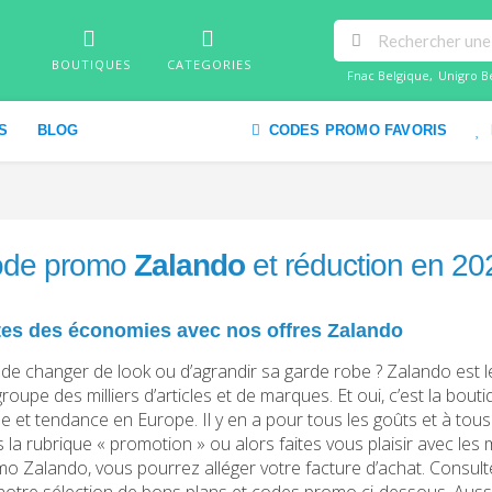
BOUTIQUES
CATEGORIES
Fnac Belgique
,
Unigro B
S
BLOG
CODES PROMO FAVORIS
de promo
Zalando
et réduction en 20
tes des économies avec nos offres Zalando
 de changer de look ou d’agrandir sa garde robe ? Zalando est le
egroupe des milliers d’articles et de marques. Et oui, c’est la bou
 et tendance en Europe. Il y en a pour tous les goûts et à tous l
 la rubrique « promotion » ou alors faites vous plaisir avec le
o Zalando, vous pourrez alléger votre facture d’achat. Consulte
notre sélection de bons plans et codes promo ci-dessous. Aussi,