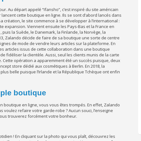
jour. Au départ appelé “Ifansho”, c’est inspiré du site américain
ancent cette boutique en ligne. Ils se sont d’abord lancés dans
 création, le site commence à se développer à l’international :
ette expansion. Viennent ensuite les Pays-Bas et la France en
1, puis la Suède, le Danemark, la Finlande, la Norvège, la
013, Zalando décide de faire de sa boutique une sorte de centre
ignes de mode de vendre leurs articles sur la plateforme. En
s articles issus de cette collaboration dans une boutique
idéliser la clientèle. Aussi, seul les clients munis de la carte
ique. Cette opération a apparemment été un succès puisque, deux
oncept store dédié aux cosmétiques à Berlin. En 2018, la
plus belle puisque l’Irlande et la République Tchèque ont enfin
mple boutique
n boutique en ligne, vous vous êtes trompés. En effet, Zalando
us voulez refaire votre garde-robe ? Aucun souci, l’enseigne
vous trouverez forcément votre bonheur.
idien ! En cliquant sur la photo qui vous plaît, découvrez les