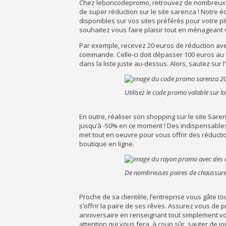
Chez leboncodepromo, retrouvez de nombreux b
de super réduction sur le site sarenza ! Notre 
disponibles sur vos sites préférés pour votre pl
souhaitez vous faire plaisir tout en ménageant
Par exemple, recevez 20 euros de réduction av
commande. Celle-ci doit dépasser 100 euros au to
dans la liste juste au-dessus. Alors, sautez sur
Utilisez le code promo valable sur
En outre, réaliser son shopping sur le site Sare
jusqu’à -50% en ce moment ! Des indispensables à
met tout en oeuvre pour vous offrir des réduct
boutique en ligne.
De nombreuses paires de chaussure
Proche de sa clientèle, l’entreprise vous gâte t
s’offrir la paire de ses rêves. Assurez vous de 
anniversaire en renseignant tout simplement vot
attention qui vous fera, à coup sûr, sauter de j