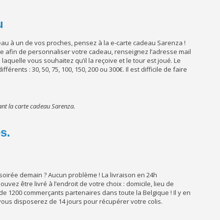
u
deau à un de vos proches, pensez à la e-carte cadeau Sarenza !
ite afin de personnaliser votre cadeau, renseignez l’adresse mail
laquelle vous souhaitez qu’il la reçoive et le tour est joué. Le
érents : 30, 50, 75, 100, 150, 200 ou 300€. Il est difficile de faire
ant la carte cadeau Sarenza.
s.
soirée demain ? Aucun problème ! La livraison en 24h
vez être livré à l’endroit de votre choix : domicile, lieu de
 de 1200 commerçants partenaires dans toute la Belgique ! Il y en
ous disposerez de 14 jours pour récupérer votre colis.