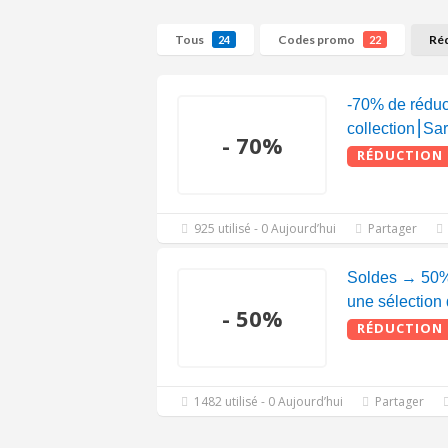
Tous
Codes promo
Ré
24
22
-70% de réduct
collection⎮Sa
- 70%
RÉDUCTION
925 utilisé - 0 Aujourd’hui
Partager
Soldes → 50% 
une sélection 
- 50%
RÉDUCTION
1482 utilisé - 0 Aujourd’hui
Partager