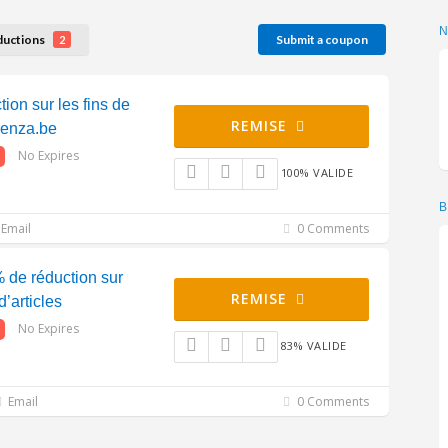
ductions
Submit a coupon
2
ion sur les fins de
REMISE
renza.be
No Expires
100% VALIDE
B
Email
0 Comments
de réduction sur
REMISE
d’articles
No Expires
83% VALIDE
Email
0 Comments