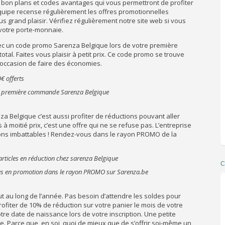
on plans et codes avantages qui vous permettront de profiter
équipe recense régulièrement les offres promotionnelles
us grand plaisir. Vérifiez régulièrement notre site web si vous
 votre porte-monnaie.
ec un code promo Sarenza Belgique lors de votre première
tal. Faites vous plaisir à petit prix. Ce code promo se trouve
 l’occasion de faire des économies.
 la première commande Sarenza Belgique
nza Belgique c’est aussi profiter de réductions pouvant aller
 moitié prix, c’est une offre qui ne se refuse pas. L’entreprise
ions imbattables ! Rendez-vous dans le rayon PROMO de la
C
s en promotion dans le rayon PROMO sur Sarenza.be
out au long de l’année. Pas besoin d’attendre les soldes pour
profiter de 10% de réduction sur votre panier le mois de votre
re date de naissance lors de votre inscription. Une petite
oie. Parce que, en soi, quoi de mieux que de s’offrir soi-même un