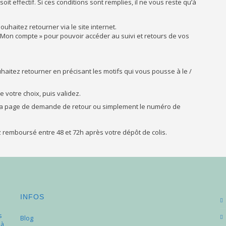
t effectif. Si ces conditions sont remplies, il ne vous reste qu’à
ouhaitez retourner via le site internet.
« Mon compte » pour pouvoir accéder au suivi et retours de vos
haitez retourner en précisant les motifs qui vous pousse à le /
e votre choix, puis validez.
 la page de demande de retour ou simplement le numéro de
ez remboursé entre 48 et 72h après votre dépôt de colis.
INFOS
s
Blog
 à