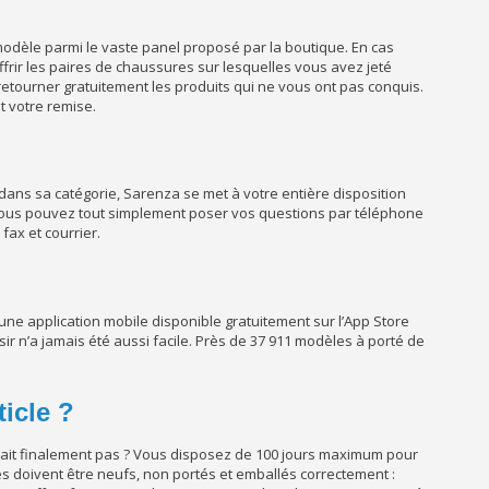
l modèle parmi le vaste panel proposé par la boutique. En cas
offrir les paires de chaussures sur lesquelles vous avez jeté
retourner gratuitement les produits qui ne vous ont pas conquis.
 votre remise.
b dans sa catégorie, Sarenza se met à votre entière disposition
. Vous pouvez tout simplement poser vos questions par téléphone
fax et courrier.
i une application mobile disponible gratuitement sur l’App Store
sir n’a jamais été aussi facile. Près de 37 911 modèles à porté de
icle ?
ait finalement pas ? Vous disposez de 100 jours maximum pour
es doivent être neufs, non portés et emballés correctement :