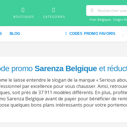
BOUTIQUES
CATEGORIES
Fnac Belgique
,
Unigro B
S
BLOG
CODES PROMO FAVORIS
de promo
Sarenza Belgique
et réduc
e le laisse entendre le slogan de la marque « Serious abou
essionnel par excellence pour vous chausser. Ainsi, retrouv
ues, soit près de 37 911 modèles différents. En plus, profit
mo Sarenza Belgique avant de payer pour bénéficier de re
pose quelques bons plans intéressants pour votre portemonn