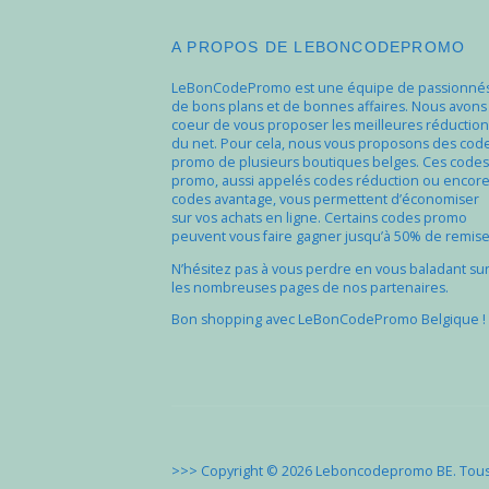
A PROPOS DE LEBONCODEPROMO
LeBonCodePromo est une équipe de passionné
de bons plans et de bonnes affaires. Nous avons
coeur de vous proposer les meilleures réduction
du net. Pour cela, nous vous proposons des cod
promo de plusieurs boutiques belges. Ces codes
promo, aussi appelés codes réduction ou encor
codes avantage, vous permettent d’économiser
sur vos achats en ligne. Certains codes promo
peuvent vous faire gagner jusqu’à 50% de remise
N’hésitez pas à vous perdre en vous baladant su
les nombreuses pages de nos partenaires.
Bon shopping avec LeBonCodePromo Belgique !
>>> Copyright © 2026 Leboncodepromo BE. Tous 