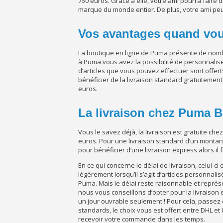
750 euros. Grâce à elle, votre ami pourra faire 
marque du monde entier. De plus, votre ami peut 
Vos avantages quand vou
La boutique en ligne de Puma présente de nombr
à Puma vous avez la possibilité de personnaliser
d’articles que vous pouvez effectuer sont offer
bénéficier de la livraison standard gratuiteme
euros.
La livraison chez Puma B
Vous le savez déjà, la livraison est gratuite 
euros. Pour une livraison standard d’un montant n
pour bénéficier d’une livraison express alors il 
En ce qui concerne le délai de livraison, celui-c
légèrement lorsqu’il s’agit d’articles personnalis
Puma. Mais le délai reste raisonnable et représ
nous vous conseillons d’opter pour la livraiso
un jour ouvrable seulement ! Pour cela, passez 
standards, le choix vous est offert entre DHL e
recevoir votre commande dans les temps.