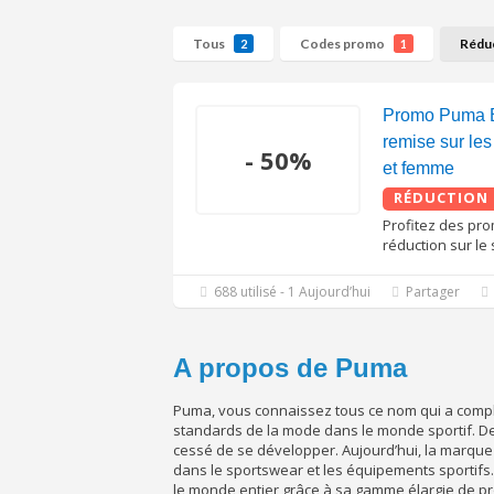
Tous
Codes promo
Rédu
2
1
Promo Puma 
remise sur le
- 50%
et femme
RÉDUCTION
Profitez des pr
réduction sur le 
688 utilisé - 1 Aujourd’hui
Partager
A propos de Puma
Puma, vous connaissez tous ce nom qui a complè
standards de la mode dans le monde sportif. Dep
cessé de se développer. Aujourd’hui, la marq
dans le sportswear et les équipements sportifs.
le monde entier grâce à sa gamme élargie de pr