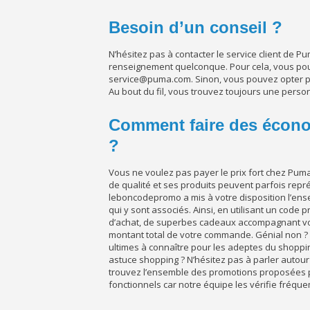
Besoin d’un conseil ?
N’hésitez pas à contacter le service client de P
renseignement quelconque. Pour cela, vous pouve
service@puma.com. Sinon, vous pouvez opter par
Au bout du fil, vous trouvez toujours une personn
Comment faire des écon
?
Vous ne voulez pas payer le prix fort chez Pu
de qualité et ses produits peuvent parfois repr
leboncodepromo a mis à votre disposition l’e
qui y sont associés. Ainsi, en utilisant un code
d’achat, de superbes cadeaux accompagnant vot
montant total de votre commande. Génial non ?
ultimes à connaître pour les adeptes du shoppin
astuce shopping ? N’hésitez pas à parler autour
trouvez l’ensemble des promotions proposées pa
fonctionnels car notre équipe les vérifie fréqu