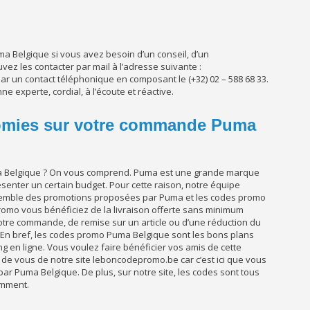
uma Belgique si vous avez besoin d’un conseil, d’un
z les contacter par mail à l’adresse suivante :
 un contact téléphonique en composant le (+32) 02 – 588 68 33.
e experte, cordial, à l’écoute et réactive.
omies sur votre commande Puma
ma Belgique ? On vous comprend. Puma est une grande marque
ésenter un certain budget. Pour cette raison, notre équipe
nsemble des promotions proposées par Puma et les codes promo
 promo vous bénéficiez de la livraison offerte sans minimum
re commande, de remise sur un article ou d’une réduction du
 En bref, les codes promo Puma Belgique sont les bons plans
g en ligne. Vous voulez faire bénéficier vos amis de cette
 de vous de notre site leboncodepromo.be car c’est ici que vous
r Puma Belgique. De plus, sur notre site, les codes sont tous
emment.