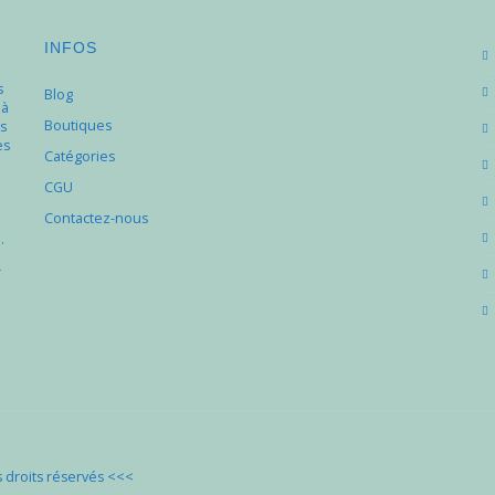
INFOS
s
Blog
 à
Boutiques
s
es
Catégories
e
CGU
Contactez-nous
.
r
droits réservés
<<<