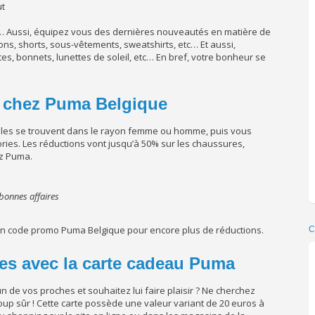
ut
etc… Aussi, équipez vous des dernières nouveautés en matière de
lons, shorts, sous-vêtements, sweatshirts, etc… Et aussi,
tes, bonnets, lunettes de soleil, etc… En bref, votre bonheur se
 chez Puma Belgique
Elles se trouvent dans le rayon femme ou homme, puis vous
ries. Les réductions vont jusqu’à 50% sur les chaussures,
ez Puma.
bonnes affaires
r un code promo Puma Belgique pour encore plus de réductions.
C
hes avec la carte cadeau Puma
un de vos proches et souhaitez lui faire plaisir ? Ne cherchez
up sûr ! Cette carte possède une valeur variant de 20 euros à