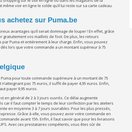
du shopping sur le site en ligne ou dans les magasins de la
même voir en ligne le solde qu’il lui reste sur sa carte cadeau.
s achetez sur Puma.be
eux avantages qu’il serait dommage de louper ! En effet, grâce
 gratuitement vos maillots de foot. De plus, les retours
ts par Puma et entièrement à leur charge. Enfin, vous pouvez
nt dès lors que votre commande a un montant supérieur à 75
elgique
chez Puma pour toute commande supérieure à un montant de 75
’atteignant pas 75 euros, il suffit de payer 4,95 euros. Enfin,
faut payer 9,95 euros.
i est en général de 2 à 3 jours ouvrés. Ce délai augmente
és car il faut compter le temps de leur confection par les ateliers
ente en moyenne 3 à 7 jours ouvrables. Pour les plus pressés,
n expresse. Grâce à elle, vous pouvez avoir votre commande en
commande avant 15h. Enfin, il faut savoir que pour les livraisons
t UPS. Avec ces prestataires compétents, vous êtes sûr de