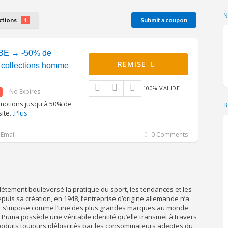
ctions
Submit a coupon
1
BE → -50% de
REMISE
s collections homme
100% VALIDE
No Expires
omotions jusqu'à 50% de
B
site
...
Plus
Email
0 Comments
tement bouleversé la pratique du sport, les tendances et les
uis sa création, en 1948, l’entreprise d’origine allemande n’a
ue s’impose comme l’une des plus grandes marques au monde
 Puma possède une véritable identité qu’elle transmet à travers
oduits toujours plébiscités par les consommateurs adeptes du