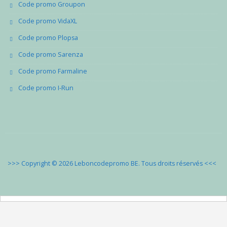
Code promo Groupon
Code promo VidaXL
Code promo Plopsa
Code promo Sarenza
Code promo Farmaline
Code promo I-Run
>>> Copyright © 2026 Leboncodepromo BE. Tous droits réservés
<<<