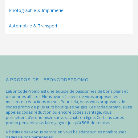
Photographie & Imprimerie
Automobile & Transport
A PROPOS DE LEBONCODEPROMO
LeBonCodePromo est une équipe de passionnés de bons plans et
de bonnes affaires. Nous avons à coeur de vous proposer les
meilleures réductions du net. Pour cela, nous vous proposons des
codes promo de plusieurs boutiques belges. Ces codes promo, aussi
appelés codes réduction ou encore codes avantage, vous
permettent d’économiser sur vos achats en ligne. Certains codes
promo peuvent vous faire gagner jusqu’à 50% de remise.
N’hésitez pas à vous perdre en vous baladant sur les nombreuses
pages de nos partenaires.