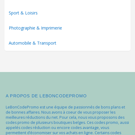
Sport & Loisirs
Photographie & Imprimerie
Automobile & Transport
A PROPOS DE LEBONCODEPROMO
LeBonCodePromo est une équipe de passionnés de bons plans et
de bonnes affaires. Nous avons à coeur de vous proposer les
meilleures réductions du net. Pour cela, nous vous proposons des
codes promo de plusieurs boutiques belges. Ces codes promo, aussi
appelés codes réduction ou encore codes avantage, vous
permettent d’économiser sur vos achats en ligne. Certains codes