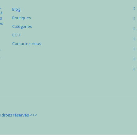
s
Blog
 à
Boutiques
s
es
Catégories
e
CGU
Contactez-nous
.
r
droits réservés
<<<