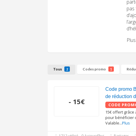
part
pas 
d’aj
l’ar
d’hé
Plus
Tous
Codes promo
Rédu
2
1
Code promo B
de réduction d
- 15€
CODE PROM
15€ offert grâce 
pour bénéficier 
Valable
...
Plus
1712 utilisé - 0 Aujourd’hui
Partager