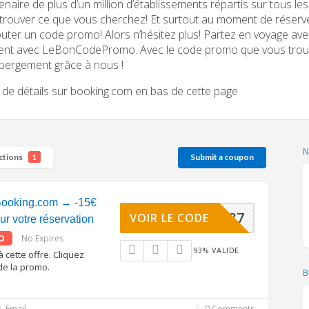
enaire de plus d’un million d’établissements répartis sur tous les 
trouver ce que vous cherchez! Et surtout au moment de réserver
outer un code promo! Alors n’hésitez plus! Partez en voyage a
gent avec LeBonCodePromo. Avec le code promo que vous trouv
bergement grâce à nous !
 de détails sur booking.com en bas de cette page
ctions
Submit a coupon
1
ooking.com → -15€
00D64387
VOIR LE CODE
ur votre réservation
O
No Expires
93% VALIDE
à cette offre. Cliquez
de la promo.
B
Email
0 Comments