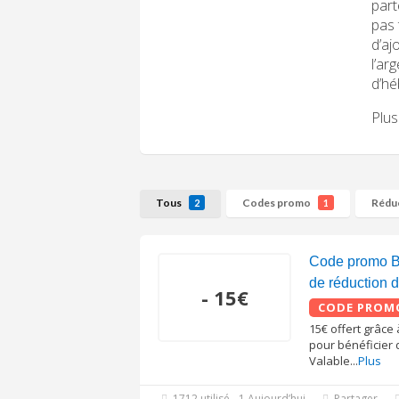
part
pas 
d’aj
l’ar
d’hé
Plus
Tous
Codes promo
Rédu
2
1
Code promo B
de réduction d
- 15€
CODE PROM
15€ offert grâce 
pour bénéficier 
Valable
...
Plus
1712 utilisé - 1 Aujourd’hui
Partager