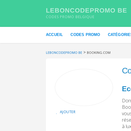
LEBONCODEPROMO BE
CODES PROMO BELGIQUE
Skip to content
ACCUEIL
CODES PROMO
CATÉGORIE
>
LEBONCODEPROMO BE
BOOKING.COM
Co
Ec
Dorm
Book
AJOUTER
vous
rése
à lu