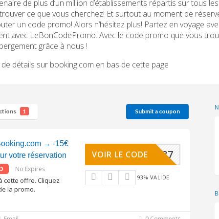
enaire de plus d’un million d’établissements répartis sur tous les 
trouver ce que vous cherchez! Et surtout au moment de réserver
outer un code promo! Alors n’hésitez plus! Partez en voyage a
gent avec LeBonCodePromo. Avec le code promo que vous trouv
bergement grâce à nous !
 de détails sur booking.com en bas de cette page
ctions
Submit a coupon
1
ooking.com → -15€
00D64387
VOIR LE CODE
ur votre réservation
O
No Expires
93% VALIDE
à cette offre. Cliquez
de la promo.
B
Email
0 Comments