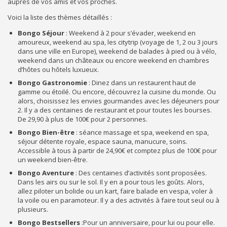
auprès de vos amis et vos proches.
Voici la liste des thèmes détaillés :
Bongo Séjour
: Weekend à 2 pour s’évader, weekend en
amoureux, weekend au spa, les citytrip (voyage de 1, 2 ou 3 jours
dans une ville en Europe), weekend de balades à pied ou à vélo,
weekend dans un châteaux ou encore weekend en chambres
d’hôtes ou hôtels luxueux.
Bongo Gastronomie
: Dinez dans un restaurent haut de
gamme ou étoilé. Ou encore, découvrez la cuisine du monde. Ou
alors, choisissez les envies gourmandes avec les déjeuners pour
2. Il y a des centaines de restaurant et pour toutes les bourses.
De 29,90 à plus de 100€ pour 2 personnes.
Bongo Bien-être
: séance massage et spa, weekend en spa,
séjour détente royale, espace sauna, manucure, soins.
Accessible à tous à partir de 24,90€ et comptez plus de 100€ pour
un weekend bien-être.
Bongo Aventure
: Des centaines d’activités sont proposées.
Dans les airs ou sur le sol. Il y en a pour tous les goûts. Alors,
allez piloter un bolide ou un kart, faire balade en vespa, voler à
la voile ou en paramoteur. Il y a des activités à faire tout seul ou à
plusieurs.
Bongo Bestsellers
:Pour un anniversaire, pour lui ou pour elle.