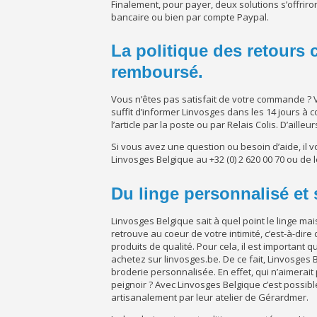
Finalement, pour payer, deux solutions s’offrir
bancaire ou bien par compte Paypal.
La politique des retours 
remboursé.
Vous n’êtes pas satisfait de votre commande ? 
suffit d’informer Linvosges dans les 14 jours à c
l’article par la poste ou par Relais Colis. D’ailleu
Si vous avez une question ou besoin d’aide, il 
Linvosges Belgique au +32 (0) 2 620 00 70 ou de l
Du linge personnalisé et
Linvosges Belgique sait à quel point le linge ma
retrouve au coeur de votre intimité, c’est-à-di
produits de qualité. Pour cela, il est important
achetez sur linvosges.be. De ce fait, Linvosges B
broderie personnalisée. En effet, qui n’aimerai
peignoir ? Avec Linvosges Belgique c’est possibl
artisanalement par leur atelier de Gérardmer.