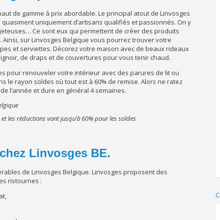
 haut de gamme à prix abordable. Le principal atout de Linvosges
sé quasiment uniquement d’artisans qualifiés et passionnés. On y
eteuses… Ce sont eux qui permettent de créer des produits
e. Ainsi, sur Linvosges Belgique vous pourrez trouver votre
ppes et serviettes. Décorez votre maison avec de beaux rideaux
eignoir, de draps et de couvertures pour vous tenir chaud.
es pour renouveler votre intérieur avec des parures de lit ou
ns le rayon soldes où tout est à 60% de remise. Alors ne ratez
et de l’année et dure en général 4 semaines.
 et les réductions vont jusqu’à 60% pour les soldes
t chez Linvosges BE.
rables de Linvosges Belgique. Linvosges proposent des
es ristournes :
at,
C