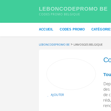
LEBONCODEPROMO BE
CODES PROMO BELGIQUE
Skip to content
ACCUEIL
CODES PROMO
CATÉGORIE
>
LEBONCODEPROMO BE
LINVOSGES BELGIQUE
Co
Tou
Depu
des 
de c
AJOUTER
rédu
reno