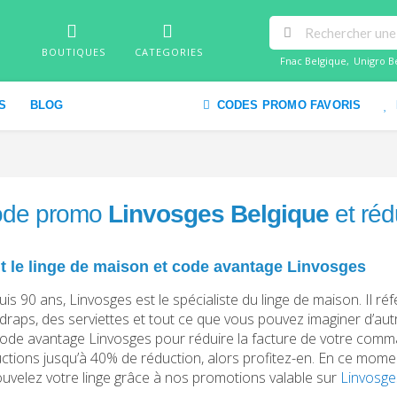
BOUTIQUES
CATEGORIES
Fnac Belgique
,
Unigro B
S
BLOG
CODES PROMO FAVORIS
de promo
Linvosges Belgique
et réd
t le linge de maison et code avantage Linvosges
is 90 ans, Linvosges est le spécialiste du linge de maison. Il ré
draps, des serviettes et tout ce que vous pouvez imaginer d’autr
ode avantage Linvosges pour réduire la facture de votre com
ctions jusqu’à 40% de réduction, alors profitez-en. En ce moment, 
uvelez votre linge grâce à nos promotions valable sur
Linvosge