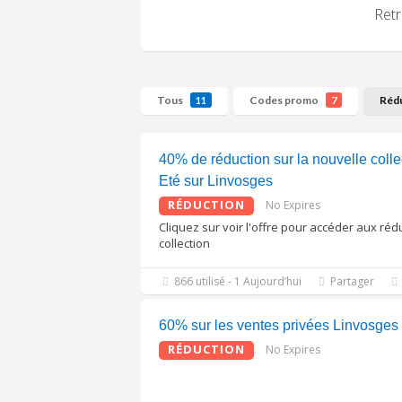
Retr
Tous
Codes promo
Réd
11
7
40% de réduction sur la nouvelle colle
Eté sur Linvosges
RÉDUCTION
No Expires
Cliquez sur voir l'offre pour accéder aux réd
collection
866 utilisé - 1 Aujourd’hui
Partager
60% sur les ventes privées Linvosges
RÉDUCTION
No Expires