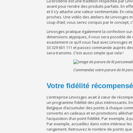
La broderie est une tradition respectée par Linv
avant pour rendre des produits parfaits. En effe
et il s’y attache une valeur sentimentale. En cela
proches. Une vidéo des ateliers de Linvosges mon
coup d’œil, vous serez conquis par le concept, c’
Linvosges pratique également la confection sur-m
dimensions atypiques, il vous sera possible de 
exactement ce qu’il vous faut avec Linvosges et
33 329 601 111 et passez commande auprès des a
sera transmis. C’est aussi simple que cela !
Commandez votre parure de lit pers
Votre fidélité récompens
L’entreprise Linvosges avait à cœur de récompens
un programme fidélité des plus intéressants. E
Belgique d’accumuler des points à chaque comman
convertis en cadeaux et en promotions alléchant
l’acquisition d’un point fidélité. Par exemple, 
Par exemple, accueillez dans votre intérieur les
rangement. Retrouvez le nombre de points que 