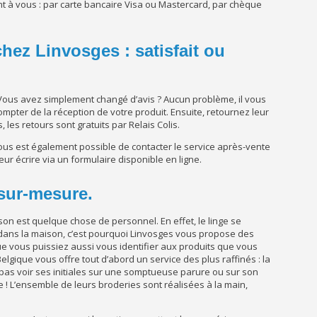
ont à vous : par carte bancaire Visa ou Mastercard, par chèque
chez Linvosges : satisfait ou
Vous avez simplement changé d’avis ? Aucun problème, il vous
ompter de la réception de votre produit. Ensuite, retournez leur
rs, les retours sont gratuits par Relais Colis.
vous est également possible de contacter le service après-vente
eur écrire via un formulaire disponible en ligne.
 sur-mesure.
ison est quelque chose de personnel. En effet, le linge se
re dans la maison, c’est pourquoi Linvosges vous propose des
 que vous puissiez aussi vous identifier aux produits que vous
elgique vous offre tout d’abord un service des plus raffinés : la
t pas voir ses initiales sur une somptueuse parure ou sur son
e ! L’ensemble de leurs broderies sont réalisées à la main,