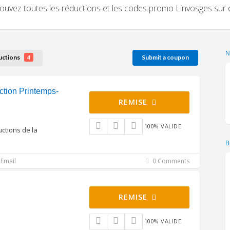
ouvez toutes les réductions et les codes promo Linvosges sur 
uctions
Submit a coupon
4
ction Printemps-
REMISE
100% VALIDE
uctions de la
B
Email
0 Comments
REMISE
100% VALIDE