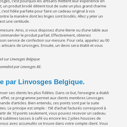
osges, c’est pourquoi les artisans mettent leur expérience en
t, un produit brodé détient tout de suite un plus grand charme
, c’est l’idée parfaite pour faire un cadeau original à vos
tre la manière dont les linges sont brodés. Allez y jeter un
est une certitude.
esure. Ainsi, si vous disposez d’une literie ou d’une table aux
commander le produit parfait. Effectivement, obtenez
 son service de confection sur-mesure. Pour cela, appelez au 00
rtisans de Linvosges. Ensuite, un devis sera établi et vous
onnalisé par Linvosges BE.
ée par Linvosges Belgique.
er ses clients les plus fidèles. Dans ce but, l’enseigne a établi
n effet, ce programme permet aux clients membres Linvosges
de d’articles. Bien entendu, ces points sont par la suite
es. Le principe est simple : 15€ d’achat facturés correspond à
à partir de 10 points seulement, vous pouvez recevoir un cadeau.
 6 sublimes tasses à café ou encore les 2 jolies housses de
vous avez accumulés se trouve dans votre compte client. Vous