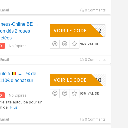
Email
0 Comments
Pneus-Online BE →
WHEELBE2
VOIR LE CODE
ion dès 2 roues
hetées
96% VALIDE
O
No Expires
Email
0 Comments
uto 5
→ -7€ de
FF7PR110
VOIR LE CODE
 110€ d’achat sur
93% VALIDE
O
No Expires
r le site auto5.be pour un
m de
...
Plus
Email
0 Comments