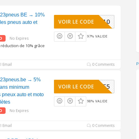
123pneus BE → 10%
BIRDBF10
VOIR LE CODE
les pneus auto et
97% VALIDE
O
No Expires
e réduction de 10% grâce
Email
0 Comments
123pneus.be → 5%
BIRDBF5
VOIR LE CODE
 sans minimum
s pneux auto et moto
98% VALIDE
lètes
O
No Expires
Email
0 Comments