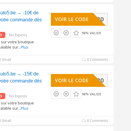
uto5.be → -10€ de
AUTO2020
VOIR LE CODE
 votre commande dès
98% VALIDE
O
No Expires
 sur votre boutique
valable sur
...
Plus
Email
0 Comments
uto5.be → -15€ de
AUTO2020
VOIR LE CODE
 votre commande dès
98% VALIDE
O
No Expires
 sur votre boutique
valable sur
...
Plus
Email
0 Comments