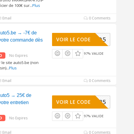
e promo VRR#RGHR-R1U9-
cier de 100€ sur
...
Plus
Email
0 Comments
uto5.be → -7€ de
ESTAUTO5
VOIR LE CODE
 votre commande dès
97% VALIDE
O
No Expires
 le site auto5.be (non
sin)
...
Plus
Email
0 Comments
uto5 → 25€ de
0PROMO25
VOIR LE CODE
votre entretien
97% VALIDE
O
No Expires
Email
0 Comments