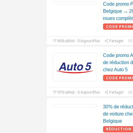
Code promo P
Belgique → 20
roues complèt
CODE PROM
809 utilisé - 0 Aujourd’hui
Partager
Code promo Au
de réduction 
chez Auto 5
CODE PROM
976 utilisé - 0 Aujourd’hui
Partager
30% de réducti
de voiture ch
Belgique
RÉDUCTION