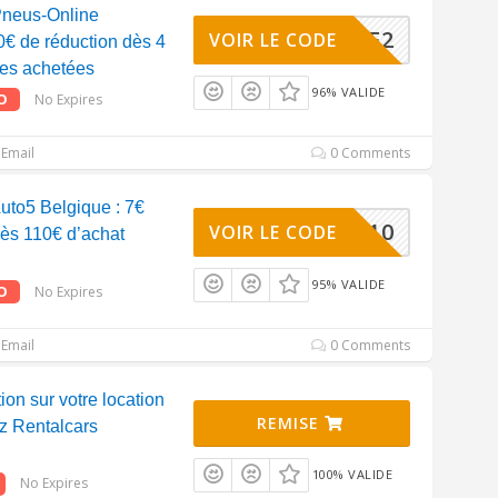
neus-Online
WHEELBE2
VOIR LE CODE
€ de réduction dès 4
es achetées
96% VALIDE
O
No Expires
Email
0 Comments
to5 Belgique : 7€
FF7PR110
VOIR LE CODE
dès 110€ d’achat
95% VALIDE
O
No Expires
Email
0 Comments
on sur votre location
REMISE
ez Rentalcars
100% VALIDE
No Expires