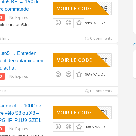
uto5 BE → 15€ de
22AUTO5
VOIR LE CODE
otre commande
O
No Expires
94% VALIDE
ble sur auto5.be
Email
0 Comments
uto5 → Entretien
ACTIVEE
VOIR LE CODE
ment décontamination
 d’achat
96% VALIDE
O
No Expires
Email
0 Comments
Vanmoof → 100€ de
1U9-SZE1
VOIR LE CODE
re vélo S3 ou X3 –
#RGHR-R1U9-SZE1
100% VALIDE
O
No Expires