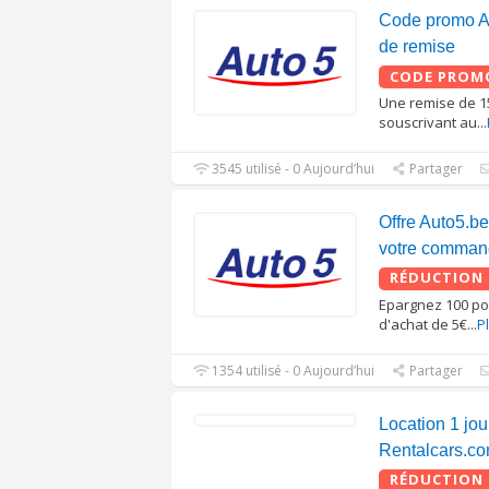
Code promo A
de remise
CODE PROM
Une remise de 1
souscrivant au
...
3545 utilisé - 0 Aujourd’hui
Partager
Offre Auto5.be
votre comma
RÉDUCTION
Epargnez 100 po
d'achat de 5€
...
P
1354 utilisé - 0 Aujourd’hui
Partager
Location 1 jou
Rentalcars.c
RÉDUCTION