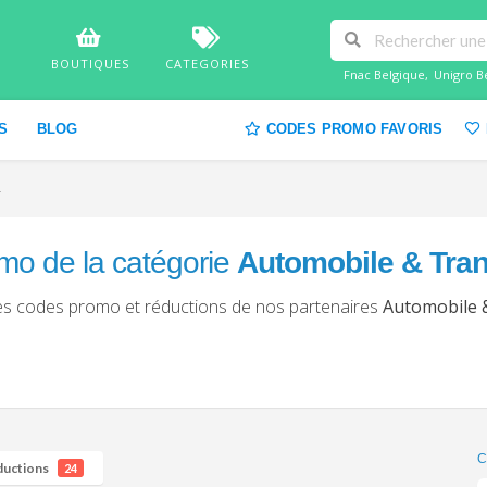
BOUTIQUES
CATEGORIES
Fnac Belgique
,
Unigro B
S
BLOG
CODES PROMO FAVORIS
T
mo de la catégorie
Automobile & Tran
les codes promo et réductions de nos partenaires
Automobile 
C
ductions
24