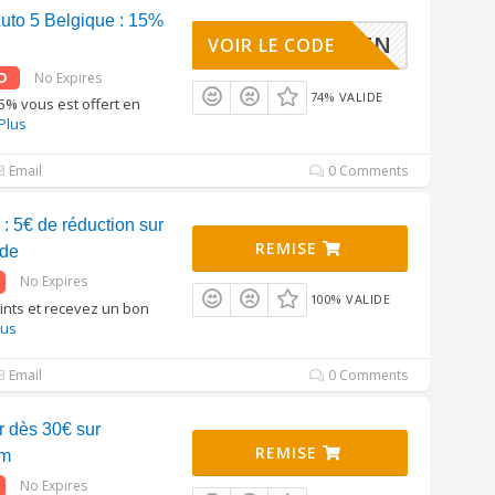
uto 5 Belgique : 15%
LE LIEN
VOIR LE CODE
O
No Expires
74% VALIDE
5% vous est offert en
Plus
Email
0 Comments
 : 5€ de réduction sur
REMISE
nde
No Expires
100% VALIDE
ints et recevez un bon
lus
Email
0 Comments
r dès 30€ sur
REMISE
om
No Expires