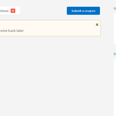
ctions
Submit a coupon
0
come back later.
B