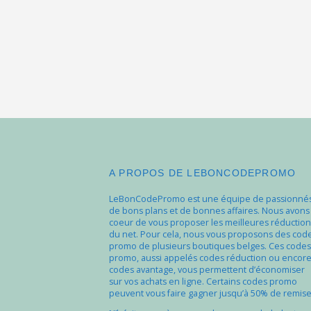
A PROPOS DE LEBONCODEPROMO
LeBonCodePromo est une équipe de passionné
de bons plans et de bonnes affaires. Nous avons
coeur de vous proposer les meilleures réduction
du net. Pour cela, nous vous proposons des cod
promo de plusieurs boutiques belges. Ces codes
promo, aussi appelés codes réduction ou encor
codes avantage, vous permettent d’économiser
sur vos achats en ligne. Certains codes promo
peuvent vous faire gagner jusqu’à 50% de remise