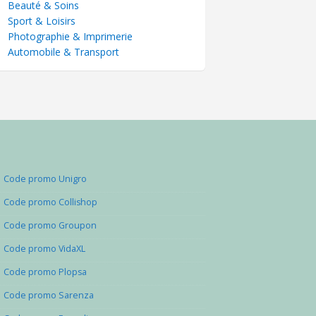
Beauté & Soins
Sport & Loisirs
Photographie & Imprimerie
Automobile & Transport
Code promo Unigro
Code promo Collishop
Code promo Groupon
Code promo VidaXL
Code promo Plopsa
Code promo Sarenza