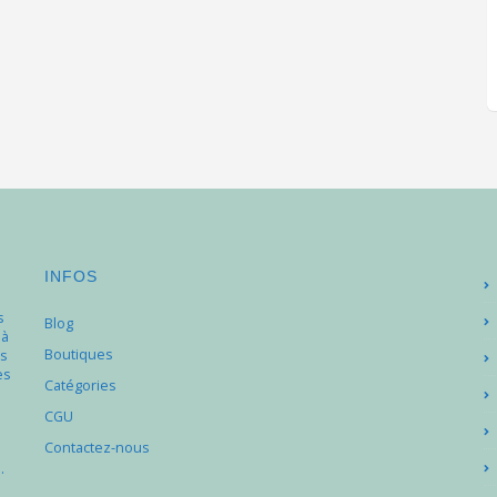
INFOS
s
Blog
 à
Boutiques
s
es
Catégories
e
CGU
Contactez-nous
.