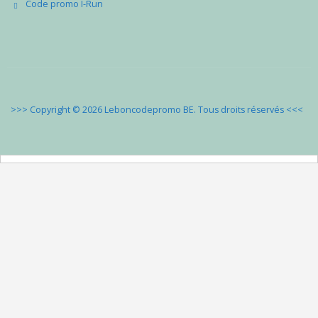
Code promo I-Run
>>> Copyright © 2026 Leboncodepromo BE. Tous droits réservés
<<<