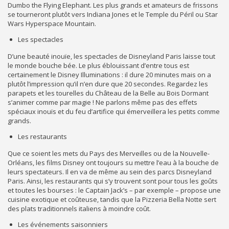
Dumbo the Flying Elephant. Les plus grands et amateurs de frissons
se tourneront plutôt vers Indiana Jones et le Temple du Péril ou Star
Wars Hyperspace Mountain.
Les spectacles
D’une beauté inouïe, les spectacles de Disneyland Paris laisse tout
le monde bouche bée. Le plus éblouissant d’entre tous est
certainement le Disney Illuminations : il dure 20 minutes mais on a
plutôt l’impression qu’il n’en dure que 20 secondes. Regardez les
parapets et les tourelles du Château de la Belle au Bois Dormant
s’animer comme par magie ! Ne parlons même pas des effets
spéciaux inouïs et du feu d’artifice qui émerveillera les petits comme
grands.
Les restaurants
Que ce soient les mets du Pays des Merveilles ou de la Nouvelle-
Orléans, les films Disney ont toujours su mettre l’eau à la bouche de
leurs spectateurs. Il en va de même au sein des parcs Disneyland
Paris. Ainsi, les restaurants qui s’y trouvent sont pour tous les goûts
et toutes les bourses : le Captain Jack’s – par exemple – propose une
cuisine exotique et coûteuse, tandis que la Pizzeria Bella Notte sert
des plats traditionnels italiens à moindre coût.
Les événements saisonniers