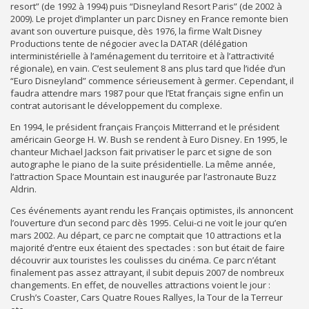
resort” (de 1992 à 1994) puis “Disneyland Resort Paris” (de 2002 à
2009). Le projet d’implanter un parc Disney en France remonte bien
avant son ouverture puisque, dès 1976, la firme Walt Disney
Productions tente de négocier avec la DATAR (délégation
interministérielle à l’aménagement du territoire et à l’attractivité
régionale), en vain. C’est seulement 8 ans plus tard que l’idée d’un
“Euro Disneyland” commence sérieusement à germer. Cependant, il
faudra attendre mars 1987 pour que l’Etat français signe enfin un
contrat autorisant le développement du complexe.
En 1994, le président français François Mitterrand et le président
américain George H. W. Bush se rendent à Euro Disney. En 1995, le
chanteur Michael Jackson fait privatiser le parc et signe de son
autographe le piano de la suite présidentielle. La même année,
l’attraction Space Mountain est inaugurée par l’astronaute Buzz
Aldrin.
Ces événements ayant rendu les Français optimistes, ils annoncent
l’ouverture d’un second parc dès 1995. Celui-ci ne voit le jour qu’en
mars 2002. Au départ, ce parc ne comptait que 10 attractions et la
majorité d’entre eux étaient des spectacles : son but était de faire
découvrir aux touristes les coulisses du cinéma. Ce parc n’étant
finalement pas assez attrayant, il subit depuis 2007 de nombreux
changements. En effet, de nouvelles attractions voient le jour :
Crush’s Coaster, Cars Quatre Roues Rallyes, la Tour de la Terreur