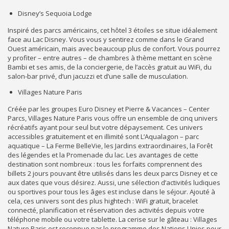
Disney’s Sequoia Lodge
Inspiré des parcs américains, cet hôtel 3 étoiles se situe idéalement
face au Lac Disney. Vous vous y sentirez comme dans le Grand
Ouest américain, mais avec beaucoup plus de confort. Vous pourrez
y profiter – entre autres – de chambres à thème mettant en scène
Bambi et ses amis, de la conciergerie, de l’accès gratuit au WiFi, du
salon-bar privé, d’un jacuzzi et d’une salle de musculation.
Villages Nature Paris
Créée par les groupes Euro Disney et Pierre & Vacances – Center
Parcs, Villages Nature Paris vous offre un ensemble de cinq univers
récréatifs ayant pour seul but votre dépaysement. Ces univers
accessibles gratuitement et en illimité sont L’Aqualagon – parc
aquatique – La Ferme BelleVie, les Jardins extraordinaires, la Forêt
des légendes et la Promenade du lac. Les avantages de cette
destination sont nombreux : tous les forfaits comprennent des
billets 2 jours pouvant être utilisés dans les deux parcs Disney et ce
aux dates que vous désirez. Aussi, une sélection d’activités ludiques
ou sportives pour tous les âges est incluse dans le séjour. Ajouté à
cela, ces univers sont des plus hightech : WiFi gratuit, bracelet
connecté, planification et réservation des activités depuis votre
téléphone mobile ou votre tablette. La cerise sur le gâteau : Villages
Nature Paris est reconnue par le programme des Nations Unies pour