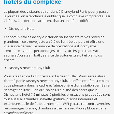
hôtels du complexe
La plupart des visiteurs se rendant à Disneyland Paris pour y passer
la journée, on a tendance à oublier que le complexe comprend aussi
7 hôtels. Ces derniers arborent chacun un thème différent :
Disneyland Hotel
Cet hôtel 5 étoiles de style victorien saura satisfaire vos rêves de
grandeur. Il se trouve juste à côté de l’entrée du parc et offre une
vue sur ce dernier. Le nombre de prestations est incroyable :
rencontre avec les personnages Disney, accès gratuit au WiFi,
sauna et/ou steam bath, service de voiturier gratuit et bien plus
encore.
Disney’s Newport Bay Club
Vous êtes fan de La Princesse et La Grenouille ? Vous serez alors
charmé par le Disney’s Newport Bay Club. En effet, cet hôtel 4 étoiles
vous plongera dans le cadre et l’atmosphère d’une station balnéaire
“vintage” de luxe. Bien qu’il soit plus éloigné des parcs que le
Disneyland hotel (15 minutes à pied), les prestations proposées sont
tout aussi alléchantes : navette gratuite, piscine intérieure et
extérieure, salle de fitness, hammam, WiFi gratuit, rencontre avec les
personnages Disney, chambres à thème avec Mickey Mouse dans
Steamboat Willie
etc.