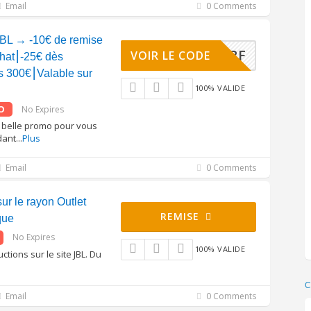
Email
0 Comments
BL → -10€ de remise
JBLBF
VOIR LE CODE
hat⎮-25€ dès
s 300€⎮Valable sur
100% VALIDE
O
No Expires
e belle promo pour vous
dant
...
Plus
Email
0 Comments
ur le rayon Outlet
REMISE
que
No Expires
100% VALIDE
ctions sur le site JBL. Du
C
Email
0 Comments