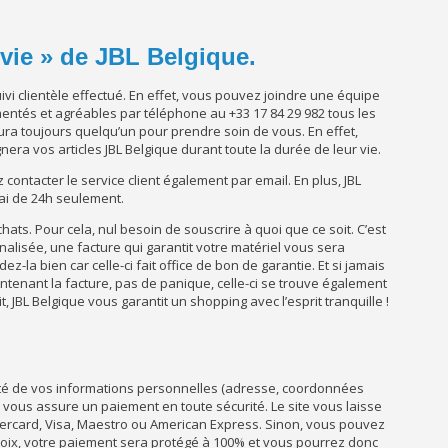
 vie » de JBL Belgique.
ivi clientèle effectué. En effet, vous pouvez joindre une équipe
entés et agréables par téléphone au +33 17 84 29 982 tous les
 aura toujours quelqu’un pour prendre soin de vous. En effet,
ra vos articles JBL Belgique durant toute la durée de leur vie.
contacter le service client également par email. En plus, JBL
ai de 24h seulement.
ats. Pour cela, nul besoin de souscrire à quoi que ce soit. C’est
alisée, une facture qui garantit votre matériel vous sera
-la bien car celle-ci fait office de bon de garantie. Et si jamais
enant la facture, pas de panique, celle-ci se trouve également
 JBL Belgique vous garantit un shopping avec l’esprit tranquille !
rité de vos informations personnelles (adresse, coordonnées
e, vous assure un paiement en toute sécurité. Le site vous laisse
stercard, Visa, Maestro ou American Express. Sinon, vous pouvez
hoix, votre paiement sera protégé à 100% et vous pourrez donc