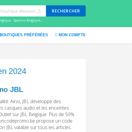
RECHERCHER
elgique
,
Spartoo Belgique
,...
BOUTIQUES PRÉFÉRÉES
MON COMPTE
 en 2024
omo JBL
alité. Ainsi, JBL développe des
es casques audio et les enceintes
Outlet sur JBL Belgique. Plus de 50%
 leboncodepromo.be propose un code
BL valable sur tous les articles.