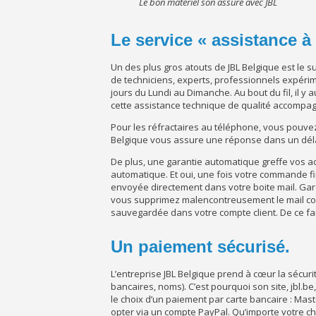
Le bon matériel son assuré avec JBL
Le service « assistance à
Un des plus gros atouts de JBL Belgique est le su
de techniciens, experts, professionnels expérim
jours du Lundi au Dimanche. Au bout du fil, il y
cette assistance technique de qualité accompagne
Pour les réfractaires au téléphone, vous pouvez 
Belgique vous assure une réponse dans un dél
De plus, une garantie automatique greffe vos ach
automatique. Et oui, une fois votre commande fin
envoyée directement dans votre boite mail. Gardez
vous supprimez malencontreusement le mail cont
sauvegardée dans votre compte client. De ce fait,
Un paiement sécurisé.
L’entreprise JBL Belgique prend à cœur la sécu
bancaires, noms). C’est pourquoi son site, jbl.b
le choix d’un paiement par carte bancaire : Ma
opter via un compte PayPal. Qu’importe votre c