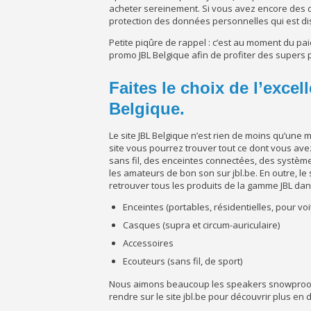
acheter sereinement. Si vous avez encore des d
protection des données personnelles qui est dis
Petite piqûre de rappel : c’est au moment du pa
promo JBL Belgique afin de profiter des supers
Faites le choix de l’exce
Belgique.
Le site JBL Belgique n’est rien de moins qu’une m
site vous pourrez trouver tout ce dont vous ave
sans fil, des enceintes connectées, des système
les amateurs de bon son sur jbl.be. En outre, le
retrouver tous les produits de la gamme JBL dans
Enceintes (portables, résidentielles, pour voi
Casques (supra et circum-auriculaire)
Accessoires
Ecouteurs (sans fil, de sport)
Nous aimons beaucoup les speakers snowproof a
rendre sur le site jbl.be pour découvrir plus en dé