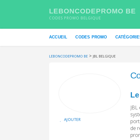
LEBONCODEPROMO BE
CODES PROMO BELGIQUE
Skip to content
ACCUEIL
CODES PROMO
CATÉGORIE
>
LEBONCODEPROMO BE
JBL BELGIQUE
Co
Le
JBL 
syst
AJOUTER
port
de r
prom