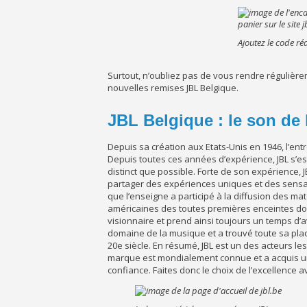
Ajoutez le code ré
Surtout, n’oubliez pas de vous rendre régulièr
nouvelles remises JBL Belgique.
JBL Belgique : le son de 
Depuis sa création aux Etats-Unis en 1946, l’en
Depuis toutes ces années d’expérience, JBL s’est
distinct que possible. Forte de son expérience
partager des expériences uniques et des sensat
que l’enseigne a participé à la diffusion des ma
américaines des toutes premières enceintes dome
visionnaire et prend ainsi toujours un temps d’a
domaine de la musique et a trouvé toute sa pl
20
e
siècle. En résumé, JBL est un des acteurs le
marque est mondialement connue et a acquis une
confiance. Faites donc le choix de l’excellence a