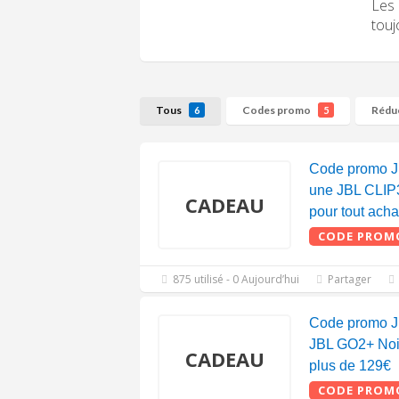
Les 
touj
Tous
Codes promo
Rédu
6
5
Code promo 
une JBL CLIP
CADEAU
pour tout acha
CODE PROM
875 utilisé - 0 Aujourd’hui
Partager
Code promo J
JBL GO2+ Noir
CADEAU
plus de 129€
CODE PROM