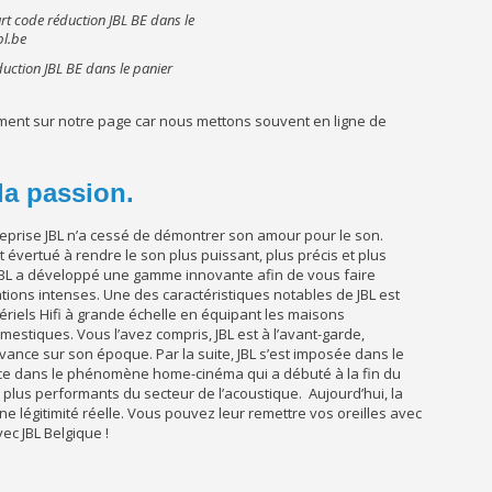
duction JBL BE dans le panier
ement sur notre page car nous mettons souvent en ligne de
la passion.
treprise JBL n’a cessé de démontrer son amour pour le son.
 évertué à rendre le son plus puissant, plus précis et plus
, JBL a développé une gamme innovante afin de vous faire
ions intenses. Une des caractéristiques notables de JBL est
tériels Hifi à grande échelle en équipant les maisons
stiques. Vous l’avez compris, JBL est à l’avant-garde,
vance sur son époque. Par la suite, JBL s’est imposée dans le
ace dans le phénomène home-cinéma qui a débuté à la fin du
s plus performants du secteur de l’acoustique. Aujourd’hui, la
 légitimité réelle. Vous pouvez leur remettre vos oreilles avec
vec JBL Belgique !