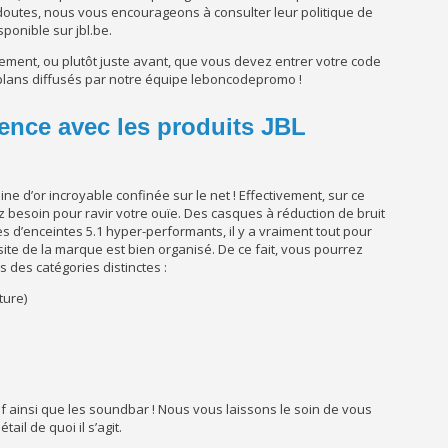
outes, nous vous encourageons à consulter leur politique de
ponible sur jbl.be.
iement, ou plutôt juste avant, que vous devez entrer votre code
 plans diffusés par notre équipe leboncodepromo !
llence avec les produits JBL
ine d’or incroyable confinée sur le net ! Effectivement, sur ce
z besoin pour ravir votre ouïe. Des casques à réduction de bruit
s d’enceintes 5.1 hyper-performants, il y a vraiment tout pour
 site de la marque est bien organisé. De ce fait, vous pourrez
 des catégories distinctes :
ture)
insi que les soundbar ! Nous vous laissons le soin de vous
tail de quoi il s’agit.