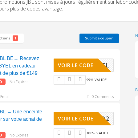
promotions JBL sont mises à jours régulièrement sur lebonc
ours plus de codes avantage.
ctions
Submit a coupon
1
JBL BE→ Recevez
LCLIPYEL
VOIR LE CODE
3YEL en cadeau
t de plus de €149
99% VALIDE
O
No Expires
B
Email
0 Comments
BL → Une enceinte
JBLTGO2
VOIR LE CODE
 sur votre achat de
100% VALIDE
O
No Expires