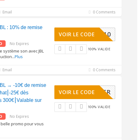
Email
0 Comments
BL : 10% de remise
ODEJBL10
VOIR LE CODE
O
No Expires
100% VALIDE
e système son avec JBL
duction
...
Plus
Email
0 Comments
BL → -10€ de remise
JBLCYBER
VOIR LE CODE
hat⎮-25€ dès
s 300€⎮Valable sur
100% VALIDE
O
No Expires
e belle promo pour vous