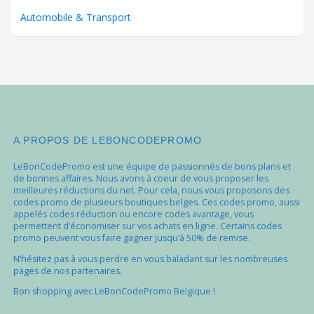
Automobile & Transport
A PROPOS DE LEBONCODEPROMO
LeBonCodePromo est une équipe de passionnés de bons plans et
de bonnes affaires. Nous avons à coeur de vous proposer les
meilleures réductions du net. Pour cela, nous vous proposons des
codes promo de plusieurs boutiques belges. Ces codes promo, aussi
appelés codes réduction ou encore codes avantage, vous
permettent d’économiser sur vos achats en ligne. Certains codes
promo peuvent vous faire gagner jusqu’à 50% de remise.
N’hésitez pas à vous perdre en vous baladant sur les nombreuses
pages de nos partenaires.
Bon shopping avec LeBonCodePromo Belgique !