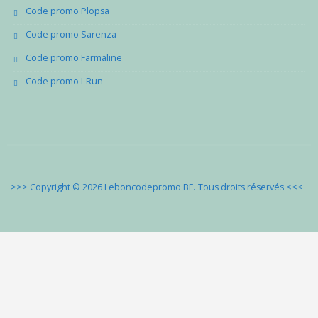
Code promo Plopsa
Code promo Sarenza
Code promo Farmaline
Code promo I-Run
>>> Copyright © 2026 Leboncodepromo BE. Tous droits réservés
<<<