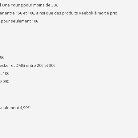
nd One Young pour moins de 30€
 entre 15€ et 10€, ainsi que des produits Reebok à moitié prix
zy pour seulement 10€
99€
hecker et DMG entre 20€ et 30€
t 10€
9,99€
 seulement 4,99€ !