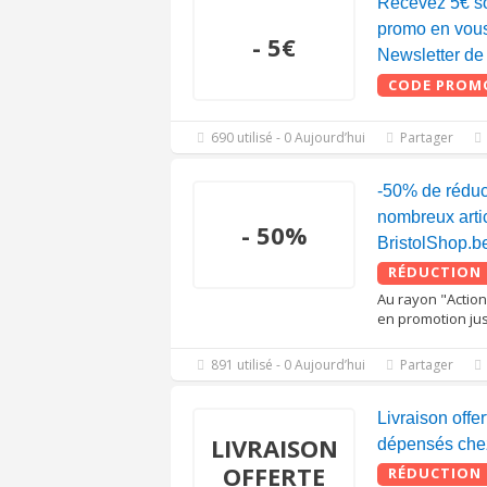
Recevez 5€ s
promo en vous 
- 5€
Newsletter de
CODE PROM
690 utilisé - 0 Aujourd’hui
Partager
-50% de réduc
nombreux arti
- 50%
BristolShop.b
RÉDUCTION
Au rayon "Action
en promotion ju
891 utilisé - 0 Aujourd’hui
Partager
Livraison offe
LIVRAISON
dépensés chez
OFFERTE
RÉDUCTION