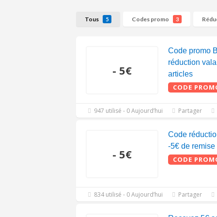
Tous
Codes promo
Rédu
5
3
Code promo B
réduction vala
- 5€
articles
CODE PROM
947 utilisé - 0 Aujourd’hui
Partager
Code réductio
-5€ de remise
- 5€
CODE PROM
834 utilisé - 0 Aujourd’hui
Partager