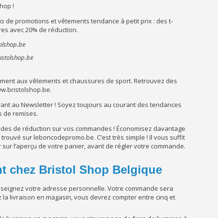
hop !
s de promotions et vêtements tendance à petit prix : des t-
ures avec 20% de réduction.
ristolshop.be
ment aux vêtements et chaussures de sport. Retrouvez des
w.bristolshop.be.
ivant au Newsletter ! Soyez toujours au courant des tendances
s de remises.
 codes de réduction sur vos commandes ! Économisez davantage
ouvé sur leboncodepromo.be. C’est très simple ! Il vous suffit
er sur l’aperçu de votre panier, avant de régler votre commande.
t chez Bristol Shop Belgique
enseignez votre adresse personnelle. Votre commande sera
z la livraison en magasin, vous devrez compter entre cinq et