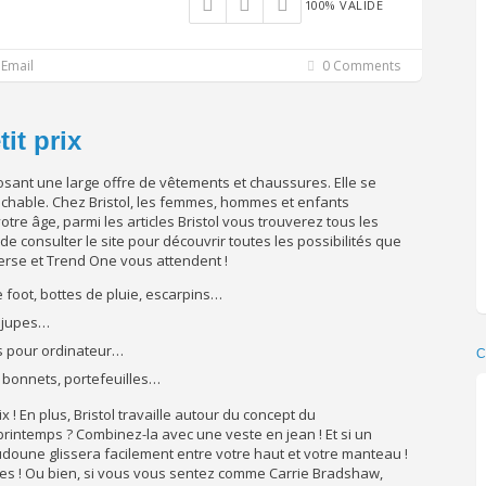
100% VALIDE
Email
0 Comments
it prix
osant une large offre de vêtements et chaussures. Elle se
prochable. Chez Bristol, les femmes, hommes et enfants
tre âge, parmi les articles Bristol vous trouverez tous les
 de consulter le site pour découvrir toutes les possibilités que
erse et Trend One vous attendent !
 foot, bottes de pluie, escarpins…
, jupes…
cs pour ordinateur…
C
, bonnets, portefeuilles…
 ! En plus, Bristol travaille autour du concept du
rintemps ? Combinez-la avec une veste en jean ! Et si un
oune glissera facilement entre votre haut et votre manteau !
es ! Ou bien, si vous vous sentez comme Carrie Bradshaw,