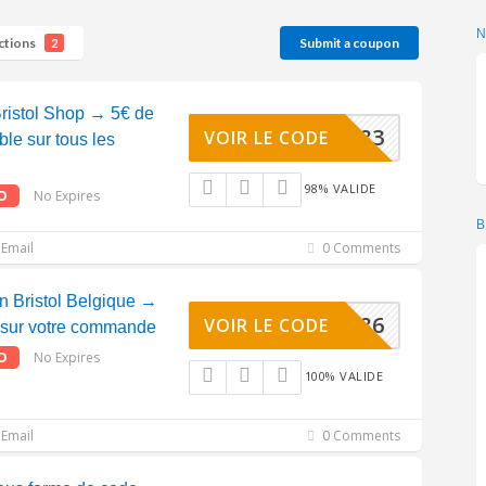
ctions
Submit a coupon
2
ristol Shop → 5€ de
67330183
VOIR LE CODE
ble sur tous les
98% VALIDE
O
No Expires
B
Email
0 Comments
n Bristol Belgique →
67330186
VOIR LE CODE
 sur votre commande
O
No Expires
100% VALIDE
Email
0 Comments