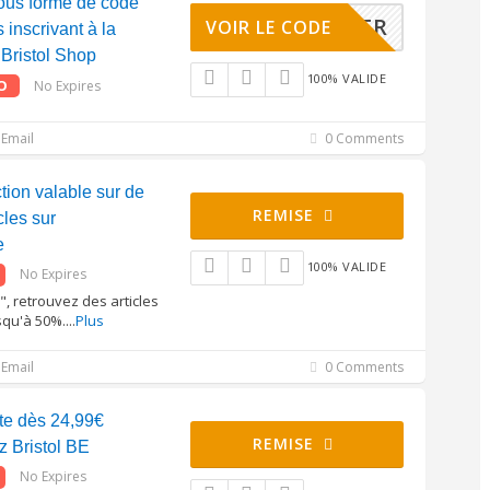
ous forme de code
WSLETTER
VOIR LE CODE
inscrivant à la
 Bristol Shop
100% VALIDE
O
No Expires
Email
0 Comments
tion valable sur de
REMISE
cles sur
e
100% VALIDE
No Expires
", retrouvez des articles
squ'à 50%.
...
Plus
Email
0 Comments
rte dès 24,99€
REMISE
 Bristol BE
No Expires