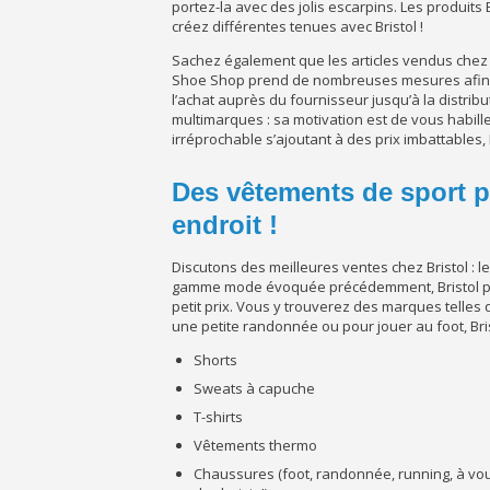
portez-la avec des jolis escarpins. Les produits B
créez différentes tenues avec Bristol !
Sachez également que les articles vendus chez 
Shoe Shop prend de nombreuses mesures afin de
l’achat auprès du fournisseur jusqu’à la distribu
multimarques : sa motivation est de vous habill
irréprochable s’ajoutant à des prix imbattables,
Des vêtements de sport p
endroit !
Discutons des meilleures ventes chez Bristol : l
gamme mode évoquée précédemment, Bristol pr
petit prix. Vous y trouverez des marques telles 
une petite randonnée ou pour jouer au foot, Bri
Shorts
Sweats à capuche
T-shirts
Vêtements thermo
Chaussures (foot, randonnée, running, à vo