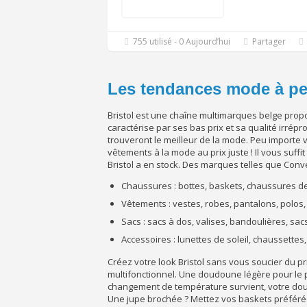
755 utilisé - 0 Aujourd’hui
Partager
Les tendances mode à pet
Bristol est une chaîne multimarques belge prop
caractérise par ses bas prix et sa qualité irré
trouveront le meilleur de la mode. Peu importe vo
vêtements à la mode au prix juste ! Il vous suffit
Bristol a en stock. Des marques telles que Conv
Chaussures : bottes, baskets, chaussures de
Vêtements : vestes, robes, pantalons, polos
Sacs : sacs à dos, valises, bandoulières, sa
Accessoires : lunettes de soleil, chaussettes
Créez votre look Bristol sans vous soucier du prix
multifonctionnel. Une doudoune légère pour le p
changement de température survient, votre doud
Une jupe brochée ? Mettez vos baskets préféré