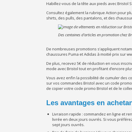
Habillez-vous de la tête aux pieds avec Bristol S
Consultez également la rubrique Action pour plu
shirts, des pulls, des pantalons, et des chauss
Des centaines d’articles en promotion chez B
De nombreuses promotions s’appliquent notam
chaussures Puma et Adidas à moitié prix sur ww
De plus, recevez 5€ de réduction en vous inscr
mode avec Bristol tout en profitant d’encore plu
Vous avez enfin la possibilité de cumuler des
sur vos commandes Bristol avec un code promo tr
de copier votre code promo Bristol et de le coll
Les avantages en achetan
Livraison rapide : commandez en ligne et r
livrée en deux jours ouvrés. Si vous préfére
sept jours ouvrés.