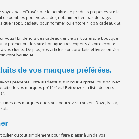
Ne soyez pas effrayés par le nombre de produits proposés sur le
ont disponibles pour vous aider, notamment en bas de page.
ls que “Top 5 cadeau pour homme” ou encore “Top 9 cadeaux St
ur vous ! En dehors des cadeaux entre particuliers, la boutique
ur la promotion de votre boutique. Des experts à votre écoute
à vos clients. De plus, vos articles sont produits et livrés en 72h
oir votre boutique.
duits de vos marques préférées.
 avons présenté juste au dessus, sur YourSurprise vous pouvez
uits de vos marques préférées ! Retrouvez la liste de leurs
s”.
ues unes des marques que vous pourrez retrouver : Dove, Milka,
tsal…
ner
ticulier ou tout simplement pour faire plaisir à un de vos