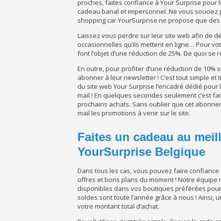
proches, faites confiance à Your Surprise pour le
cadeau banal et impersonnel. Ne vous souciez p
shopping car YourSurprise ne propose que des 
Laissez vous perdre sur leur site web afin de d
occasionnelles qu’ils mettent en ligne… Pour vot
font l’objet d’une réduction de 25%. De quoi se r
En outre, pour profiter d’une réduction de 10% 
abonner à leur newsletter ! C’est tout simple et 
du site web Your Surprise l’encadré dédié pour l’
mail ! En quelques secondes seulement c’est fai
prochains achats. Sans oublier que cet abonne
mail les promotions à venir sur le site.
Faites un cadeau au meil
YourSurprise Belgique
Dans tous les cas, vous pouvez faire confiance
offres et bons plans du moment ! Notre équipe
disponibles dans vos boutiques préférées pour 
soldes sont toute l’année grâce à nous ! Ainsi,
votre montant total d’achat.