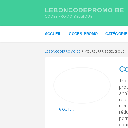
LEBONCODEPROMO BE
CODES PROMO BELGIQUE
Skip to content
ACCUEIL
CODES PROMO
CATÉGORIE
>
LEBONCODEPROMO BE
YOURSURPRISE BELGIQUE
Co
Trou
prop
anni
réfé
n’ou
AJOUTER
rédu
perm
coup