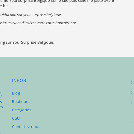
 promo YourSurprise Belgique sur le site puis collez-le juste avant
e.be.
 juste avant d’insérer votre carte bancaire sur
ing sur YourSurprise Belgique.
INFOS
s
Blog
 à
Boutiques
s
es
Catégories
e
CGU
Contactez-nous
.