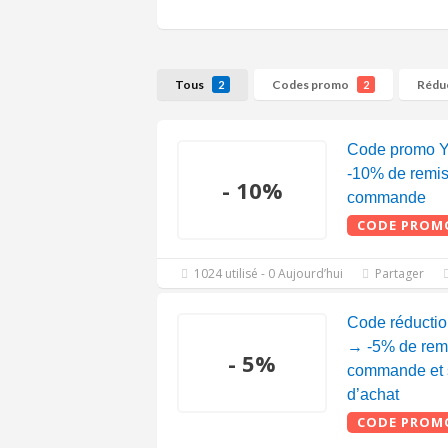
Tous
Codes promo
Rédu
2
2
Code promo Y
-10% de remis
- 10%
commande
CODE PROM
1024 utilisé - 0 Aujourd’hui
Partager
Code réductio
→ -5% de remi
- 5%
commande et
d’achat
CODE PROM