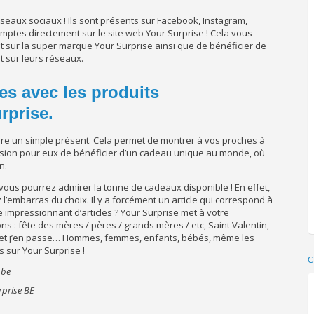
réseaux sociaux ! Ils sont présents sur Facebook, Instagram,
omptes directement sur le site web Your Surprise ! Cela vous
 sur la super marque Your Surprise ainsi que de bénéficier de
t sur leurs réseaux.
hes avec les produits
rprise.
aire un simple présent. Cela permet de montrer à vos proches à
ccasion pour eux de bénéficier d’un cadeau unique au monde, où
n.
 vous pourrez admirer la tonne de cadeaux disponible ! En effet,
l’embarras du choix. Il y a forcément un article qui correspond à
impressionnant d’articles ? Your Surprise met à votre
s : fête des mères / pères / grands mères / etc, Saint Valentin,
et j’en passe… Hommes, femmes, enfants, bébés, même les
 sur Your Surprise !
C
rprise BE