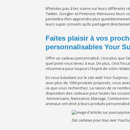
N’hésitez pas à les suivre sur leurs différents 
Twitter, Google+ et Pinterest. Retrouvez leurs c
permettra d’en apprendre plus quotidiennement
leurs super conseils qu’ils partagent directemen
Faites plaisir à vos proc
personnalisables Your Su
Offrir un cadeau personnalisé, c’est plus que f
quel point vous tenez à eux. De plus, c’est l’o
résonnera pour toujours l’esprit de votre relatio
En vous baladant sur le site web Your Surprise,
avec plus de 1000 produits proposés, vous avez 
ce que vous recherchez. La raison de ce nombre 
disposition des cadeaux pour toutes les occasion
Anniversaire, Naissance, Mariage, Communion 
animaux ont droit à leurs produits personnalisés
Des cadeaux pour tous avec YourSu