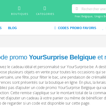
BOUTIQUES
CATEGORIES
Fnac Belgique
,
Unigro B
S
BLOG
CODES PROMO FAVORIS
de promo
YourSurprise Belgique
et 
vez le cadeau idéal et personnalisé sur YourSurprise.be. A dest
ose plusieurs objets en vente pour toutes les occasions qui se
versaire, une fête, pour fêter le bac, une pendaison de crémaill
rences sont présentés sur la boutique en ligne. En plus, la livrai
bliez pas d’ajouter un code promo YourSurprise Belgique qui va
ction. Cette remise s’applique sur le montant total de la comm
et d’ajouter un cadeau à votre panier ou même de bénéficier de l
 de regarder si un code est disponible sur cette page.