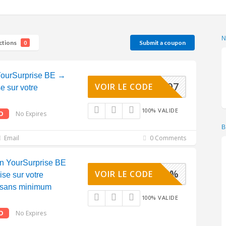
ctions
Submit a coupon
0
ourSurprise BE →
OA688107
VOIR LE CODE
e sur votre
100% VALIDE
O
No Expires
B
Email
0 Comments
n YourSurprise BE
TRADE5%
VOIR LE CODE
se sur votre
 sans minimum
100% VALIDE
O
No Expires