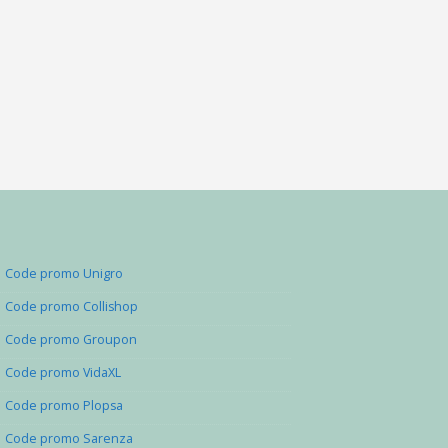
Code promo Unigro
Code promo Collishop
Code promo Groupon
Code promo VidaXL
Code promo Plopsa
Code promo Sarenza