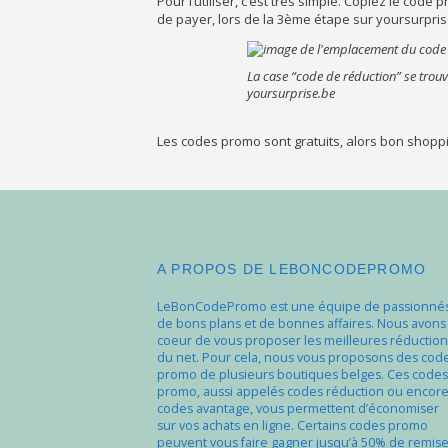
Pour l’utiliser, c’est très simple. Copiez le code
de payer, lors de la 3ème étape sur yoursurpris
La case “code de réduction” se trouve
yoursurprise.be
Les codes promo sont gratuits, alors bon shopp
A PROPOS DE LEBONCODEPROMO
LeBonCodePromo est une équipe de passionné
de bons plans et de bonnes affaires. Nous avons
coeur de vous proposer les meilleures réduction
du net. Pour cela, nous vous proposons des cod
promo de plusieurs boutiques belges. Ces codes
promo, aussi appelés codes réduction ou encor
codes avantage, vous permettent d’économiser
sur vos achats en ligne. Certains codes promo
peuvent vous faire gagner jusqu’à 50% de remise