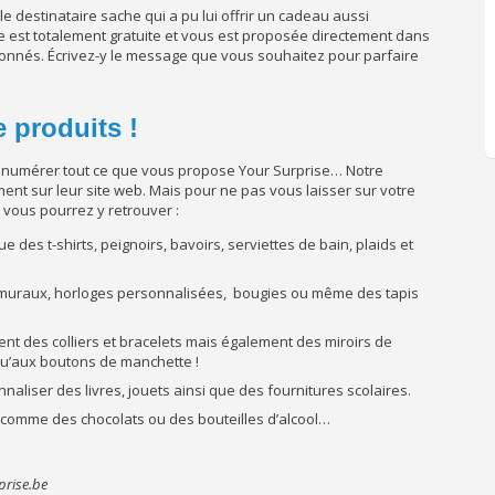
le destinataire sache qui a pu lui offrir un cadeau aussi
e est totalement gratuite et vous est proposée directement dans
ctionnés. Écrivez-y le message que vous souhaitez pour parfaire
e produits !
d’énumérer tout ce que vous propose Your Surprise… Notre
ement sur leur site web. Mais pour ne pas vous laisser sur votre
 vous pourrez y retrouver :
e des t-shirts, peignoirs, bavoirs, serviettes de bain, plaids et
rs muraux, horloges personnalisées, bougies ou même des tapis
nt des colliers et bracelets mais également des miroirs de
u’aux boutons de manchette !
aliser des livres, jouets ainsi que des fournitures scolaires.
comme des chocolats ou des bouteilles d’alcool…
prise.be