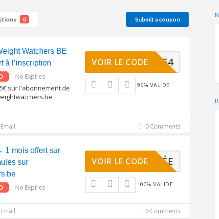
ctions
Submit a coupon
0
eight Watchers BE
46-28464
VOIR LE CODE
 à l’inscription
O
No Expires
96% VALIDE
5€ sur l'abonnement de
weightwatchers.be.
B
Email
0 Comments
1 mois offert sur
ACTIVÉE
VOIR LE CODE
mules sur
rs.be
100% VALIDE
O
No Expires
Email
0 Comments