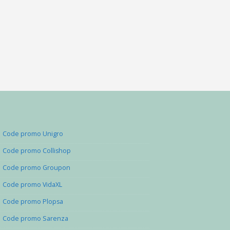
Code promo Unigro
Code promo Collishop
Code promo Groupon
Code promo VidaXL
Code promo Plopsa
Code promo Sarenza