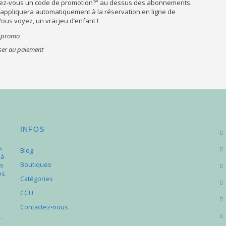
ez-vous un code de promotion?”
au dessus des abonnements.
s’appliquera automatiquement à la réservation en ligne de
us voyez, un vrai jeu d’enfant !
ser au paiement
INFOS
s
Blog
 à
Boutiques
s
es
Catégories
e
CGU
Contactez-nous
.