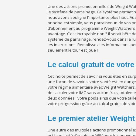
Une des actions promotionnelles de Weight Wat
le système de parrainage. Ce système permet 
nous avons souligné l’importance plus haut. Auss
principe est simple, vous parrainer un de vos p
d’abonnement au programme Weight Watchers enti
avantage. C’est incroyable non ? Il serait bête d
système de parrainage, rendez-vous dans la rub
les instructions. Remplissez les informations p
seulement le tour est joué !
Le calcul gratuit de votr
Cet indice permet de savoir si vous êtes en surpo
une façon de savoir si votre santé est en dang
votre régime alimentaire avec Weight Watchers.
de calculer votre IMC sans aucun frais, totalem
deux données : votre poids ainsi que votre tail
votre progression grâce au calcul gratuit de vot
Le premier atelier Weight
Une autre des multiples actions promotionnell
est la gratuité d’un atelier WW pour les nouve