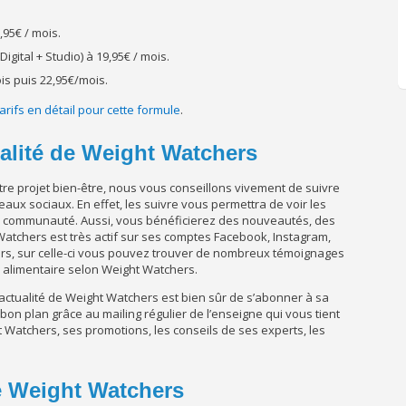
,95€ / mois.
igital + Studio) à 19,95€ / mois.
s puis 22,95€/mois.
tarifs en détail pour cette formule
.
ualité de Weight Watchers
tre projet bien-être, nous vous conseillons vivement de suivre
ux sociaux. En effet, les suivre vous permettra de voir les
la communauté. Aussi, vous bénéficierez des nouveautés, des
atchers est très actif sur ses comptes Facebook, Instagram,
eurs, sur celle-ci vous pouvez trouver de nombreux témoignages
e alimentaire selon Weight Watchers.
’actualité de Weight Watchers est bien sûr de s’abonner à sa
on plan grâce au mailing régulier de l’enseigne qui vous tient
ht Watchers, ses promotions, les conseils de ses experts, les
e Weight Watchers