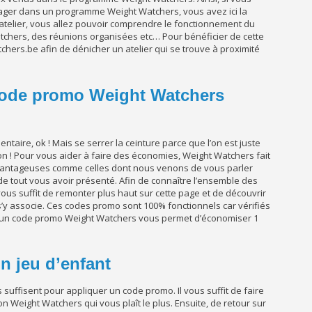
ager dans un programme Weight Watchers, vous avez ici la
et atelier, vous allez pouvoir comprendre le fonctionnement du
chers, des réunions organisées etc… Pour bénéficier de cette
chers.be afin de dénicher un atelier qui se trouve à proximité
 code promo Weight Watchers
entaire, ok ! Mais se serrer la ceinture parce que l’on est juste
on ! Pour vous aider à faire des économies, Weight Watchers fait
avantageuses comme celles dont nous venons de vous parler
tout vous avoir présenté. Afin de connaître l’ensemble des
us suffit de remonter plus haut sur cette page et de découvrir
’y associe. Ces codes promo sont 100% fonctionnels car vérifiés
, un code promo Weight Watchers vous permet d’économiser 1
n jeu d’enfant
uffisent pour appliquer un code promo. Il vous suffit de faire
on Weight Watchers qui vous plaît le plus. Ensuite, de retour sur