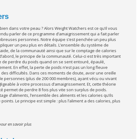
ers
bien dans votre peau ? Alors Weight Watchers est ce qu’il vous
ndu parler de ce programme d’amaigrissement qui a fait parler
 nombreuses personnes. Notre équipe s’est penchée un peu plus
xpliquer un peu plus en détails. L’ensemble du système de
raide, de la communauté ainsi que sur le comptage de calories
’abord, le principe de la communauté. Celui-ci est très important
le de perdre du poids quand on se sent entouré, épaulé,
ment. En effet, la perte de poids n’est pas un long fleuve
z des difficultés. Dans ces moments de doute, avoir une oreille
de personnes (plus de 200 000 membres), ayant vécu ou vivant
igeable à votre processus d’amaigrissement. Et, cette théorie
 permet de perdre 8 fois plus vite son surplus de poids.
ge d’aliments, l’ensemble des aliments et les calories qu’ils
ints. Le principe est simple : plus l’aliment a des calories, plus
pour en savoir plus