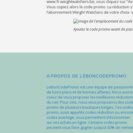
www.fr.weightwatchers.be, vous cliquez sur “
Av
Vous copiez alors le code promo. La réduction 
l’abonnement Weight Watchers de votre choix. Vo
Ajoutez le code promo avant de pas
A PROPOS DE LEBONCODEPROMO
LeBonCodePromo est une équipe de passionné
de bons plans et de bonnes affaires. Nous avons
coeur de vous proposer les meilleures réduction
du net. Pour cela, nous vous proposons des cod
promo de plusieurs boutiques belges. Ces codes
promo, aussi appelés codes réduction ou encor
codes avantage, vous permettent d’économiser
sur vos achats en ligne. Certains codes promo
peuvent vous faire gagner jusqu’à 50% de remise