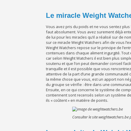
Le miracle Weight Watch
Vous avez pris du poids et ne vous sentez plus 
faut absolument. Vous avez surement déjà ente
de lui pour les miracles qu’il a réalisé sur de
sur ce miracle Weight Watchers afin de vous l’e
Weight Watchers repose sur le principe de l’ent
contenues dans chaque aliment ingurgité. Tout d
car selon Weight Watchers il est bien plus simp
soutenu et que l’on peut demander conseil facile
tranquille et il est possible que vous rencontrie
attentive de la part d’une grande communauté 
la même chose que vous, est un apport non négl
du groupe se vérifie : être dans une communauté
Ensuite, en ce qui concerne le système de compta
contiennent sont recensés selon un système de po
ils « coûtent » en matière de points.
Consulter le site weightwatchers.be 