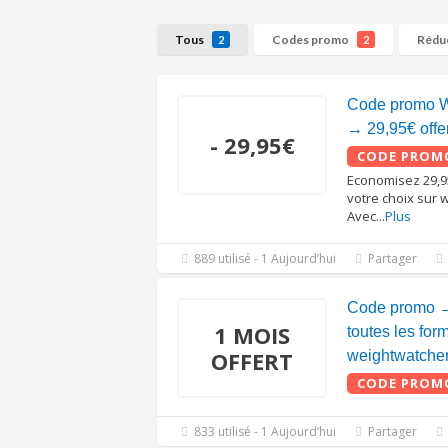
Tous
Codes promo
Rédu
2
2
Code promo W
→ 29,95€ offert
- 29,95€
CODE PROM
Economisez 29,9
votre choix sur 
Avec
...
Plus
889 utilisé - 1 Aujourd’hui
Partager
Code promo → 
1 MOIS
toutes les for
OFFERT
weightwatche
CODE PROM
833 utilisé - 1 Aujourd’hui
Partager