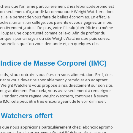
chers que l’on aime particulièrement chez leboncodepromo est
non seulement d’agrandir la communauté Weight Watchers dont
i, elle permet de vous faire de belles économies. En effet, le
roches, un ami, un collège, vos parents et vous gagnez un mois
èrement gratuit ! De plus, votre filleul(e) bénéficie du même
e louper une opportunité comme celle-ci. Afin de profiter du
rique « parrainage » du site Weight Watchers.be puis suivez
ersonnelles que l’on vous demande et, en quelques clics
e Indice de Masse Corporel (IMC)
ids, si au contraire vous êtes en sous-alimentation. Bref, c’est
er et si vous devez raisonnablement y remédier en adaptant
 Weight Watchers vous propose ainsi, directement sur son site,
ent gratuitement. Pour cela, vous avez seulement à renseigner
le. Pendant votre régime Weight Watchers, continuez à suivre
re IMC, cela peut être très encourageant de le voir diminuer.
 Watchers offert
es que nous apprécions particulièrement chez leboncodepromo
aux venus dans le programme Weight Watchers. Ainsi, si vous