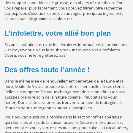
des supports pour blocs de graisse, des objets décoratifs etc. Pour
vous repérer plus facilement, vous pouvez filtrer votre recherche
par espèces d’oiseaux, espèces sauvages, principaux ingrédients,
calories par 100 grammes, couleur etc.
L’infolettre, votre allié bon plan
Si vous souhaitez recevoir les dernières informations et promotions
– et croyez-nous, vous le souhaitez – inscrivez-vous à l’infolettre
Vivara, vous ne le regretterez pas !
Des offres toute l’année !
Dans le même idée de renouvellement perpétuel de la faune et la
flore, le site de Vivara propose des offres mensuelles à ses clients.
Celles-ci s’adaptent à chaque changement de saison afin que vous
puissiez prendre soin de la nature comme il faut (et sans vous
ruiner). Dans cette section vous trouverez un peu de tout : gîtes à
chauves-souris, mangeoires muraux, parapluies…
Vous pouvez aussi vous rendre dans la section “offres spéciales”
qui réunit les offres de la saison actuelle. Cette dernière aussi est
bien remplie : vous y verrez des maisons pour cakes au cacahuètes,
des cages de protection pour friandises, des armoires