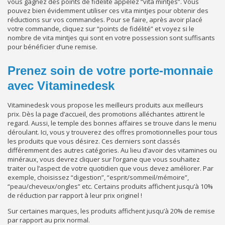
vous gagnez des points de fidélité appelez “vita mintjes”. Vous
pouvez bien évidemment utiliser ces vita mintjes pour obtenir des
réductions sur vos commandes. Pour se faire, après avoir placé
votre commande, cliquez sur “points de fidélité” et voyez si le
nombre de vita mintjes qui sont en votre possession sont suffisants
pour bénéficier d’une remise.
Prenez soin de votre porte-monnaie
avec Vitaminedesk
Vitaminedesk vous propose les meilleurs produits aux meilleurs
prix. Dès la page d’accueil, des promotions alléchantes attirent le
regard. Aussi, le temple des bonnes affaires se trouve dans le menu
déroulant. Ici, vous y trouverez des offres promotionnelles pour tous
les produits que vous désirez. Ces derniers sont classés
différemment des autres catégories. Au lieu d’avoir des vitamines ou
minéraux, vous devrez cliquer sur l’organe que vous souhaitez
traiter ou l’aspect de votre quotidien que vous devez améliorer. Par
exemple, choisissez “digestion”, “esprit/sommeil/mémoire”,
“peau/cheveux/ongles” etc. Certains produits affichent jusqu’à 10%
de réduction par rapport à leur prix originel !
Sur certaines marques, les produits affichent jusqu’à 20% de remise
par rapport au prix normal.