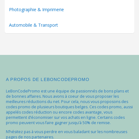
Photographie & Imprimerie
Automobile & Transport
A PROPOS DE LEBONCODEPROMO
LeBonCodePromo est une équipe de passionnés de bons plans et
de bonnes affaires. Nous avons à coeur de vous proposer les
meilleures réductions du net. Pour cela, nous vous proposons des
codes promo de plusieurs boutiques belges. Ces codes promo, aussi
appelés codes réduction ou encore codes avantage, vous
permettent d’économiser sur vos achats en ligne. Certains codes
promo peuvent vous faire gagner jusqu’à 50% de remise.
N’hésitez pas à vous perdre en vous baladant sur les nombreuses
pages de nos partenaires.