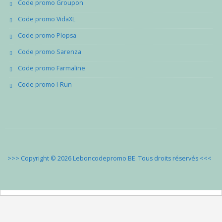
Code promo Groupon
Code promo VidaXL
Code promo Plopsa
Code promo Sarenza
Code promo Farmaline
Code promo I-Run
>>> Copyright © 2026 Leboncodepromo BE. Tous droits réservés
<<<