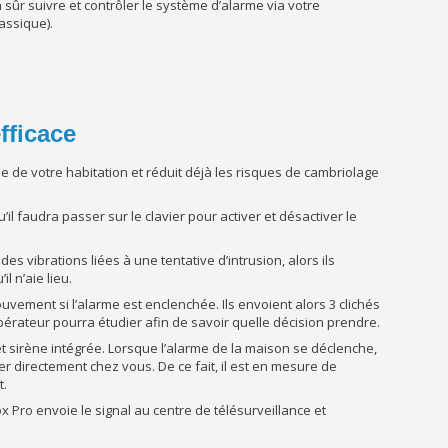
 sûr suivre et contrôler le système d’alarme via votre
assique).
fficace
e de votre habitation et réduit déjà les risques de cambriolage
l faudra passer sur le clavier pour activer et désactiver le
es vibrations liées à une tentative d’intrusion, alors ils
 n’aie lieu.
uvement si l’alarme est enclenchée. Ils envoient alors 3 clichés
opérateur pourra étudier afin de savoir quelle décision prendre.
t sirène intégrée. Lorsque l’alarme de la maison se déclenche,
ler directement chez vous. De ce fait, il est en mesure de
t.
x Pro envoie le signal au centre de télésurveillance et