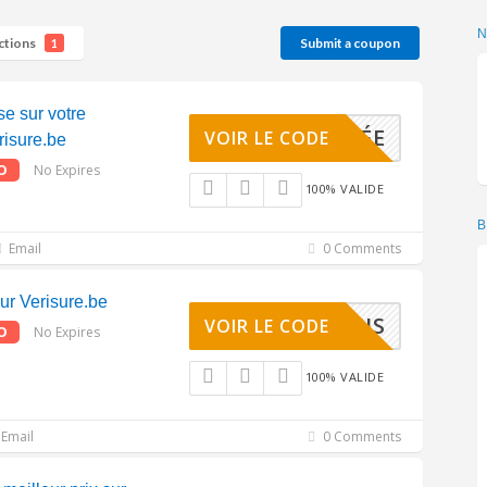
ctions
Submit a coupon
1
e sur votre
ACTIVÉE
VOIR LE CODE
erisure.be
O
No Expires
100% VALIDE
B
Email
0 Comments
sur Verisure.be
N REQUIS
VOIR LE CODE
O
No Expires
100% VALIDE
Email
0 Comments