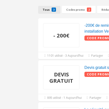
Tous
Codes promo
Rédu
3
2
-200€ de remis
installation V
- 200€
CODE PROM
1101 utilisé - 3 Aujourd’hui
Partager
Devis gratuit 
DEVIS
CODE PROM
GRATUIT
895 utilisé - 1 Aujourd’hui
Partager