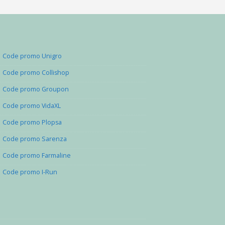
Code promo Unigro
Code promo Collishop
Code promo Groupon
Code promo VidaXL
Code promo Plopsa
Code promo Sarenza
Code promo Farmaline
Code promo I-Run