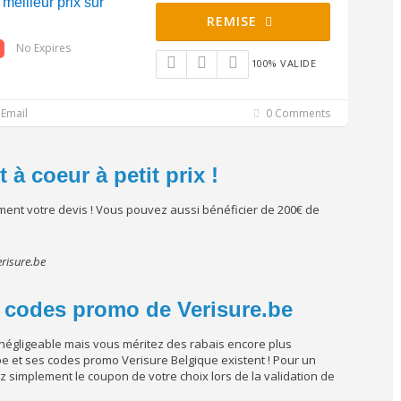
 meilleur prix sur
REMISE
No Expires
100% VALIDE
Email
0 Comments
 à coeur à petit prix !
nt votre devis ! Vous pouvez aussi bénéficier de 200€ de
erisure.be
et codes promo de Verisure.be
 négligeable mais vous méritez des rabais encore plus
 et ses codes promo Verisure Belgique existent ! Pour un
z simplement le coupon de votre choix lors de la validation de