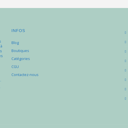
INFOS
s
Blog
 à
Boutiques
s
es
Catégories
e
CGU
Contactez-nous
.
r