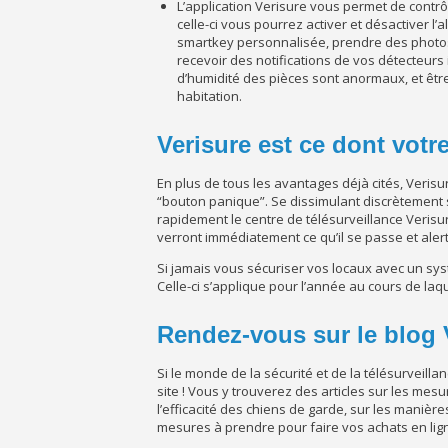
L’application Verisure vous permet de contr
celle-ci vous pourrez activer et désactiver l’
smartkey personnalisée, prendre des photos d
recevoir des notifications de vos détecteurs
d’humidité des pièces sont anormaux, et êtr
habitation.
Verisure est ce dont votr
En plus de tous les avantages déjà cités, Veris
“bouton panique”. Se dissimulant discrètement 
rapidement le centre de télésurveillance Verisur
verront immédiatement ce qu’il se passe et aler
Si jamais vous sécuriser vos locaux avec un sys
Celle-ci s’applique pour l’année au cours de laq
Rendez-vous sur le blog V
Si le monde de la sécurité et de la télésurveilla
site ! Vous y trouverez des articles sur les mes
l’efficacité des chiens de garde, sur les manière
mesures à prendre pour faire vos achats en lign