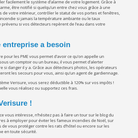
ôler facilement le système d’alarme de votre logement. Grâce à
alarme, être notifié si quelqu’un entre chez vous grâce à une
e votre intérieur, contrôler le statut de vos portes et fenêtres,
 incendie si jamais la température ambiante ou le taux
e prévenu si vos détecteurs repèrent de l’eau dans votre
e entreprise a besoin
ure pour les PME vous permet d’avoir ce qu’on appelle un
sous un comptoir ou un bureau, il vous permet d’alerter
e si danger il y a. Grâce aux détecteurs photos, les opérateurs
teront les secours pour vous, ainsi qu’un agent de gardiennage.
tème Verisure, vous serez déductible à 120% sur vos impôts !
uelle vous réalisez ou supportez ces frais.
erisure !
nce vous intéresse, n’hésitez pas à faire un tour sur le blog du
ures à employer pour éviter les fameux incendies de Noël, sur
s de vous protéger contre les rats d’hôtel ou encore sur les
e en toute sécurité.