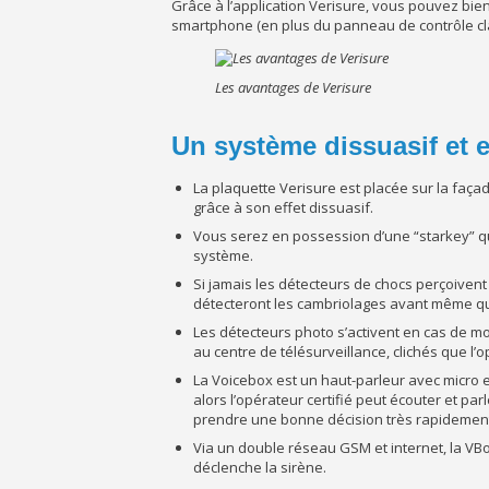
Grâce à l’application Verisure, vous pouvez bien
smartphone (en plus du panneau de contrôle cl
Les avantages de Verisure
Un système dissuasif et e
La plaquette Verisure est placée sur la façad
grâce à son effet dissuasif.
Vous serez en possession d’une “starkey” qu’i
système.
Si jamais les détecteurs de chocs perçoivent d
détecteront les cambriolages avant même qu’il
Les détecteurs photo s’activent en cas de mo
au centre de télésurveillance, clichés que l’
La Voicebox est un haut-parleur avec micro e
alors l’opérateur certifié peut écouter et par
prendre une bonne décision très rapidemen
Via un double réseau GSM et internet, la VBo
déclenche la sirène.