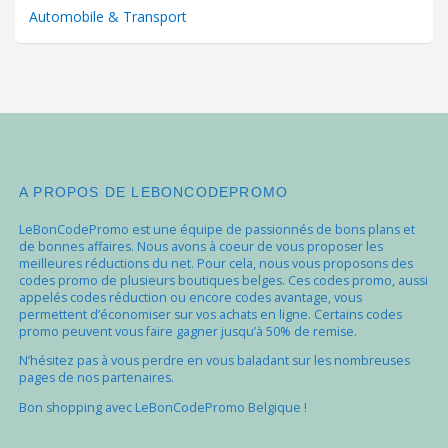
Automobile & Transport
A PROPOS DE LEBONCODEPROMO
LeBonCodePromo est une équipe de passionnés de bons plans et
de bonnes affaires. Nous avons à coeur de vous proposer les
meilleures réductions du net. Pour cela, nous vous proposons des
codes promo de plusieurs boutiques belges. Ces codes promo, aussi
appelés codes réduction ou encore codes avantage, vous
permettent d’économiser sur vos achats en ligne. Certains codes
promo peuvent vous faire gagner jusqu’à 50% de remise.
N’hésitez pas à vous perdre en vous baladant sur les nombreuses
pages de nos partenaires.
Bon shopping avec LeBonCodePromo Belgique !