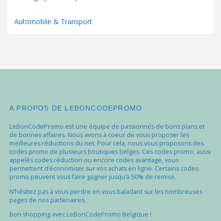
Automobile & Transport
A PROPOS DE LEBONCODEPROMO
LeBonCodePromo est une équipe de passionnés de bons plans et
de bonnes affaires. Nous avons à coeur de vous proposer les
meilleures réductions du net. Pour cela, nous vous proposons des
codes promo de plusieurs boutiques belges. Ces codes promo, aussi
appelés codes réduction ou encore codes avantage, vous
permettent d’économiser sur vos achats en ligne. Certains codes
promo peuvent vous faire gagner jusqu’à 50% de remise.
N’hésitez pas à vous perdre en vous baladant sur les nombreuses
pages de nos partenaires.
Bon shopping avec LeBonCodePromo Belgique !