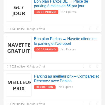
Bon plan Parkos BE → Place de
6€ /
parking à moins de 6€ par jour
JOUR
No Expires
CODE PROMO
1343 utilisé - 0 Aujourd’hui
Bon plan Parkos → Navette offerte en
NAVETTE
le parking et l’aéroport
GRATUITE
No Expires
CODE PROMO
1023 utilisé - 0 Aujourd’hui
Parking au meilleur prix – Comparez et
MEILLEUR
Réservez avec Parkos
PRIX
No Expires
RÉDUCTION
1195 utilisé - 0 Aujourd’hui