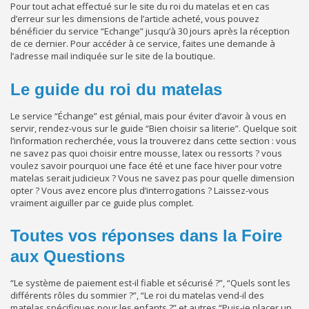
Pour tout achat effectué sur le site du roi du matelas et en cas
d’erreur sur les dimensions de l’article acheté, vous pouvez
bénéficier du service “Echange” jusqu’à 30 jours après la réception
de ce dernier. Pour accéder à ce service, faites une demande à
l’adresse mail indiquée sur le site de la boutique.
Le guide du roi du matelas
Le service “Échange” est génial, mais pour éviter d’avoir à vous en
servir, rendez-vous sur le guide “Bien choisir sa literie”. Quelque soit
l’information recherchée, vous la trouverez dans cette section : vous
ne savez pas quoi choisir entre mousse, latex ou ressorts ? vous
voulez savoir pourquoi une face été et une face hiver pour votre
matelas serait judicieux ? Vous ne savez pas pour quelle dimension
opter ? Vous avez encore plus d’interrogations ? Laissez-vous
vraiment aiguiller par ce guide plus complet.
Toutes vos réponses dans la Foire
aux Questions
“Le système de paiement est-il fiable et sécurisé ?”, “Quels sont les
différents rôles du sommier ?”, “Le roi du matelas vend-il des
matelas spécifiques pour les enfants ?” et autres “Puis-je placer un