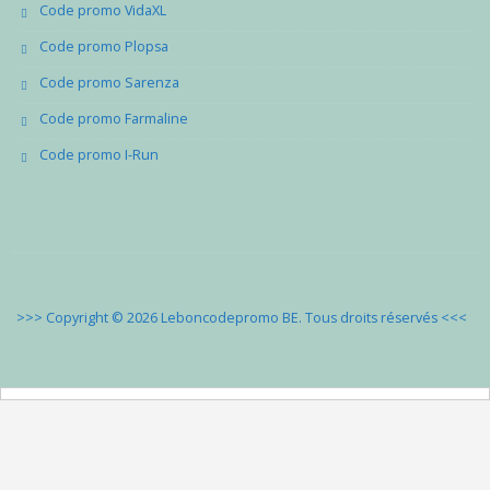
Code promo VidaXL
Code promo Plopsa
Code promo Sarenza
Code promo Farmaline
Code promo I-Run
>>> Copyright © 2026 Leboncodepromo BE. Tous droits réservés
<<<