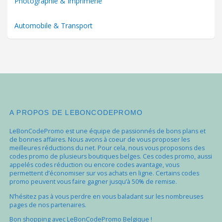
Photographie & Imprimerie
Automobile & Transport
A PROPOS DE LEBONCODEPROMO
LeBonCodePromo est une équipe de passionnés de bons plans et
de bonnes affaires. Nous avons à coeur de vous proposer les
meilleures réductions du net. Pour cela, nous vous proposons des
codes promo de plusieurs boutiques belges. Ces codes promo, aussi
appelés codes réduction ou encore codes avantage, vous
permettent d’économiser sur vos achats en ligne. Certains codes
promo peuvent vous faire gagner jusqu’à 50% de remise.
N’hésitez pas à vous perdre en vous baladant sur les nombreuses
pages de nos partenaires.
Bon shopping avec LeBonCodePromo Belgique !