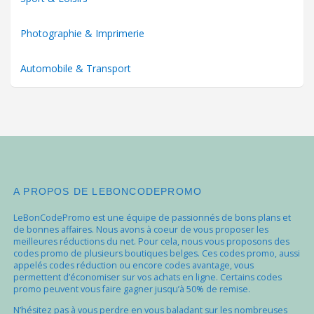
Photographie & Imprimerie
Automobile & Transport
A PROPOS DE LEBONCODEPROMO
LeBonCodePromo est une équipe de passionnés de bons plans et
de bonnes affaires. Nous avons à coeur de vous proposer les
meilleures réductions du net. Pour cela, nous vous proposons des
codes promo de plusieurs boutiques belges. Ces codes promo, aussi
appelés codes réduction ou encore codes avantage, vous
permettent d’économiser sur vos achats en ligne. Certains codes
promo peuvent vous faire gagner jusqu’à 50% de remise.
N’hésitez pas à vous perdre en vous baladant sur les nombreuses