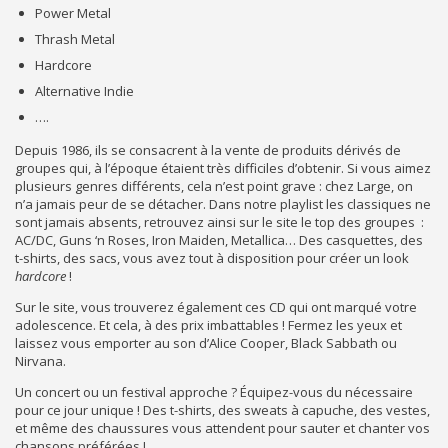
Power Metal
Thrash Metal
Hardcore
Alternative Indie
….
Depuis 1986, ils se consacrent à la vente de produits dérivés de
groupes qui, à l’époque étaient très difficiles d’obtenir. Si vous aimez
plusieurs genres différents, cela n’est point grave : chez Large, on
n’a jamais peur de se détacher. Dans notre playlist les classiques ne
sont jamais absents, retrouvez ainsi sur le site le top des groupes :
AC/DC, Guns ‘n Roses, Iron Maiden, Metallica… Des casquettes, des
t-shirts, des sacs, vous avez tout à disposition pour créer un look
hardcore
!
Sur le site, vous trouverez également ces CD qui ont marqué votre
adolescence. Et cela, à des prix imbattables ! Fermez les yeux et
laissez vous emporter au son d’Alice Cooper, Black Sabbath ou
Nirvana.
Un concert ou un festival approche ? Équipez-vous du nécessaire
pour ce jour unique ! Des t-shirts, des sweats à capuche, des vestes,
et même des chaussures vous attendent pour sauter et chanter vos
chansons préférées !