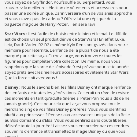
vous soyez de Gryffindor, Poufsouffle ou Serpentard, vous
trouverez la meilleure sélection de vêtements et accessoires pour
passer une soirée unique. L’anniversaire d’un de vos amis approche
et vous n’avez pas de cadeau ? Offrez lui une réplique de la
baguette magique de Harry Potter, il en sera ravi !
Star Wars :
Il est facile de choisir entre le bien et le mal. Le difficile
est de choisir un seul produit dérivé de Star Wars ! En effet, Luke,
Leia, Darth Vader, R2-D2 et même Kylo Ren sont gravés dans notre
mémoire pour l’éternité. L’enfance de la plupart de nous a été
marqué par cette saga. Et chez Large, vous trouverez toutes les
figurines pour compléter votre collection. De même, nous vous
rappelons que la sortie de l’épisode 9 est prévue pour cette année :
soyez prêts avec les meilleurs accessoires et vêtements Star Wars !
Que la force soit avec vous !
Disney :
Nous le savons bien, les films Disney ont marqué l’enfance
des enfants de toutes les générations. Ce serait un rêve de revivre
ces moments en tant qu’adulte (même si Peter Pan nous a dit de ne
jamais grandir). C’est pour cela que Large vous propose tout le
merchandising de vos films Disney préférés. Vous vous identifiez
plutôt aux princesses ? Pensez aux accessoires uniques de la Belle
au Bois dormant ou d’Elsa. Vous vous sentirez sans doute libérée,
délivrée toute la journée ! Laissez-vous ensorceler par ces tendres
souvenirs d’enfance et transmettez la magie Disney où que vous
soyez !