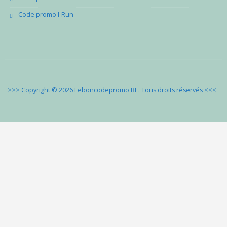
Code promo I-Run
>>> Copyright © 2026 Leboncodepromo BE. Tous droits réservés
<<<