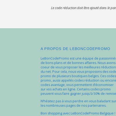
Le code réduction doit être ajouté dans le pan
A PROPOS DE LEBONCODEPROMO
LeBonCodePromo est une équipe de passionné
de bons plans et de bonnes affaires. Nous avons
coeur de vous proposer les meilleures réduction
du net. Pour cela, nous vous proposons des cod
promo de plusieurs boutiques belges. Ces codes
promo, aussi appelés codes réduction ou encor
codes avantage, vous permettent d’économiser
sur vos achats en ligne. Certains codes promo
peuvent vous faire gagner jusqu’à 50% de remise
N’hésitez pas à vous perdre en vous baladant su
les nombreuses pages de nos partenaires.
Bon shopping avec LeBonCodePromo Belgique !