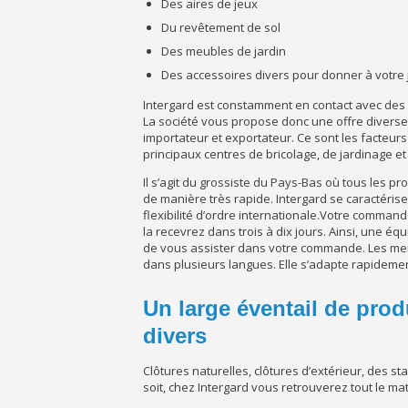
Des aires de jeux
Du revêtement de sol
Des meubles de jardin
Des accessoires divers pour donner à votre jar
Intergard est constamment en contact avec des f
La société vous propose donc une offre diverse,
importateur et exportateur. Ce sont les facteurs
principaux centres de bricolage, de jardinage et 
Il s’agit du grossiste du Pays-Bas où tous les pr
de manière très rapide. Intergard se caractérise
flexibilité d’ordre internationale.Votre comma
la recevrez dans trois à dix jours. Ainsi, une éq
de vous assister dans votre commande. Les mem
dans plusieurs langues. Elle s’adapte rapidemen
Un large éventail de pro
divers
Clôtures naturelles, clôtures d’extérieur, des s
soit, chez Intergard vous retrouverez tout le mat