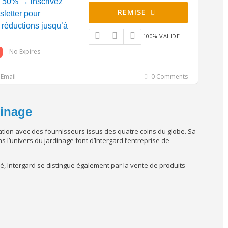
rd 50% → inscrivez
REMISE
letter pour
 réductions jusqu’à
100% VALIDE
No Expires
Email
0 Comments
dinage
ration avec des fournisseurs issus des quatre coins du globe. Sa
s l’univers du jardinage font d’Intergard l’entreprise de
hé, Intergard se distingue également par la vente de produits