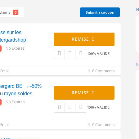
ctions
Submit a coupon
3
se sur les
REMISE
tergardshop
No Expires
100% VALIDE
B
Email
0 Comments
ntergard BE → -50%
REMISE
au rayon soldes
No Expires
100% VALIDE
Email
0 Comments