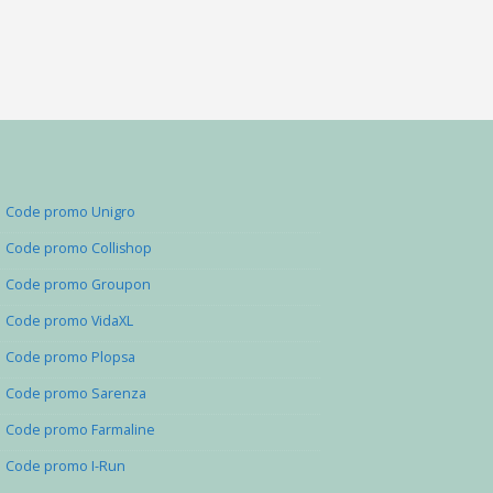
Code promo Unigro
Code promo Collishop
Code promo Groupon
Code promo VidaXL
Code promo Plopsa
Code promo Sarenza
Code promo Farmaline
Code promo I-Run