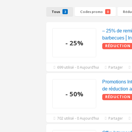
Tous
Codes promo
Rédu
3
0
– 25% de remi
barbecues⎪In
- 25%
RÉDUCTION
699 utilisé - 0 Aujourd’hui
Partager
Promotions I
de réduction 
- 50%
RÉDUCTION
702 utilisé - 0 Aujourd’hui
Partager