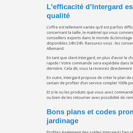
L’efficacité d’Intergard es
qualité
L’offre est tellement variée qu’il est parfois dif
concernant la taille, le matériel qui vous convien
conseillers experts dans le monde du bricolage 
disponibles 24h/24h. Rassurez-vous : les conse
Allemand.
En tant que client Intergard, en plus d’avoir le c
rapide ! Votre commande sera expédiée dans les 
dernière. Cela dit, vous la recevrez directement
En outre, Intergard propose de créer le plan de 
certain de profiter d’un service complet 100% p
Et si le ou les produits que vous avez comman
ou bien de les retourner avec possibilité de r
Bons plans et codes pro
jardinage
Profitez également des soldes Intergard ! Des r