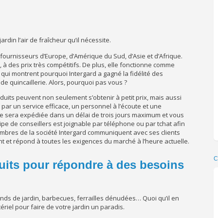
din l’air de fraîcheur qu’il nécessite.
ournisseurs d’Europe, d’Amérique du Sud, d’Asie et d’Afrique.
 à des prix très compétitifs. De plus, elle fonctionne comme
 qui montrent pourquoi Intergard a gagné la fidélité des
de quincaillerie. Alors, pourquoi pas vous ?
oduits peuvent non seulement s’obtenir à petit prix, mais aussi
 par un service efficace, un personnel à l’écoute et une
nde sera expédiée dans un délai de trois jours maximum et vous
uipe de conseillers est joignable par téléphone ou par tchat afin
bres de la société Intergard communiquent avec ses clients
t et répond à toutes les exigences du marché à l’heure actuelle.
C
duits pour répondre à des besoins
tands de jardin, barbecues, ferrailles dénudées… Quoi qu’il en
ériel pour faire de votre jardin un paradis.