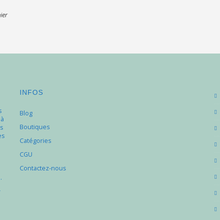
ier
INFOS
s
Blog
 à
Boutiques
s
es
Catégories
e
CGU
Contactez-nous
.
r