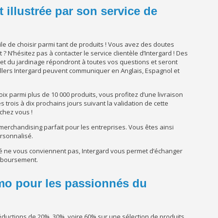
t illustrée par son service de
ficile de choisir parmi tant de produits ! Vous avez des doutes
t ? N’hésitez pas à contacter le service clientèle d’Intergard ! Des
et du jardinage répondront à toutes vos questions et seront
illers Intergard peuvent communiquer en Anglais, Espagnol et
hoix parmi plus de 10 000 produits, vous profitez d’une livraison
trois à dix prochains jours suivant la validation de cette
 chez vous !
merchandising parfait pour les entreprises. Vous êtes ainsi
ersonnalisé.
dé ne vous conviennent pas, Intergard vous permet d’échanger
emboursement.
mo pour les passionnés du
éductions de 20%, 30%, voire 60% sur une sélection de produits