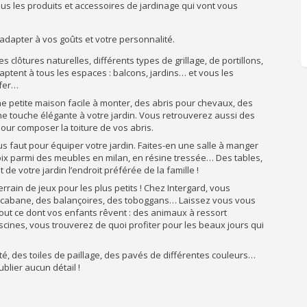
ous les produits et accessoires de jardinage qui vont vous
adapter à vos goûts et votre personnalité.
s clôtures naturelles, différents types de grillage, de portillons,
aptent à tous les espaces : balcons, jardins… et vous les
 fer…
une petite maison facile à monter, des abris pour chevaux, des
 touche élégante à votre jardin. Vous retrouverez aussi des
ur composer la toiture de vos abris.
ous faut pour équiper votre jardin. Faites-en une salle à manger
ix parmi des meubles en milan, en résine tressée… Des tables,
e votre jardin l’endroit préférée de la famille !
terrain de jeux pour les plus petits ! Chez Intergard, vous
 cabane, des balançoires, des toboggans… Laissez vous vous
out ce dont vos enfants rêvent : des animaux à ressort
scines, vous trouverez de quoi profiter pour les beaux jours qui
té, des toiles de paillage, des pavés de différentes couleurs…
blier aucun détail !