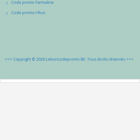
Code promo Farmaline
Code promo I-Run
>>> Copyright © 2026 Leboncodepromo BE. Tous droits réservés
<<<