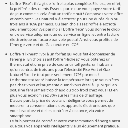
L’offre “Fixe” : il s’agit de l’offre la plus complète. Elle est, en effet,
la préférée des clients Essent, parce que vous payez votre tarif
de jour comme si cela était un tarif de nuit ! Composez votre offre
et combinez “Gaz naturel & électricité” pour une durée d’un ou
trois ans à 169€ par mois. Ou bien choisissez l’offre électricité
seulement pour 73€ par mois ! L’offre “Fixe” vous donne le choix
entre service téléphonique ou service en ligne, et entre facture
électronique ou facture par voie postal. Ainsi, vous profitez de
l’énergie verte et du Gaz neutre en CO² !
L’offre “Flixheat” : voilà un forfait qui vous fait économiser de
l’énergie ! En choisissant l’offre “Flixheat” vous obtenez un
thermostat et une prise de courant intelligents, un hub ainsi
qu’un contrat de trois ans pour l’électricité Fixe Vert et Gaz
Naturel Fixe. Le tout pour seulement 172€ par mois !
Le thermostat tado° baisse la température lorsque vous n’êtes
pas chez vous et l’augmente quand vous êtes là. Quoi qu’il en
soit, il ne fera jamais trop chaud ou trop froid chez vous ! Et en
plus vous économisez 30% sur les frais de chauffage.
D’autre part, la prise de courant intelligente vous permet de
mesurer la consommations des appareils électroniques que
vous branchez et de les contrôler à distance, via votre
smartphone.
Le hub permet de contrôler votre consommation d’énergie ainsi
que tous vos appareils intelligents via un équipement pratique.