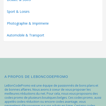
Sport & Loisirs
Photographie & Imprimerie
Automobile & Transport
A PROPOS DE LEBONCODEPROMO
LeBonCodePromo est une équipe de passionnés de bons plans et
de bonnes affaires. Nous avons à coeur de vous proposer les
meilleures réductions du net. Pour cela, nous vous proposons des
codes promo de plusieurs boutiques belges. Ces codes promo, aussi
appelés codes réduction ou encore codes avantage, vous
permettent d’économiser sur vos achats en ligne. Certains codes