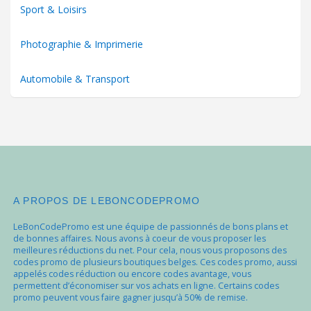
Sport & Loisirs
Photographie & Imprimerie
Automobile & Transport
A PROPOS DE LEBONCODEPROMO
LeBonCodePromo est une équipe de passionnés de bons plans et
de bonnes affaires. Nous avons à coeur de vous proposer les
meilleures réductions du net. Pour cela, nous vous proposons des
codes promo de plusieurs boutiques belges. Ces codes promo, aussi
appelés codes réduction ou encore codes avantage, vous
permettent d’économiser sur vos achats en ligne. Certains codes
promo peuvent vous faire gagner jusqu’à 50% de remise.