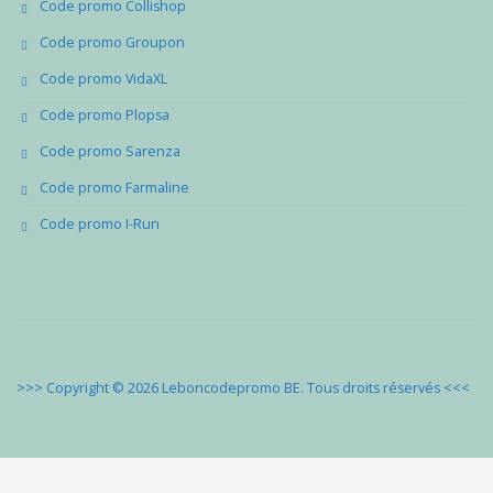
Code promo Collishop
Code promo Groupon
Code promo VidaXL
Code promo Plopsa
Code promo Sarenza
Code promo Farmaline
Code promo I-Run
>>> Copyright © 2026 Leboncodepromo BE. Tous droits réservés
<<<