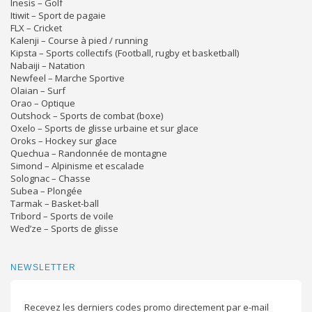
Inesis – Golf
Itiwit – Sport de pagaie
FLX – Cricket
Kalenji – Course à pied / running
Kipsta – Sports collectifs (Football, rugby et basketball)
Nabaiji – Natation
Newfeel – Marche Sportive
Olaian – Surf
Orao – Optique
Outshock – Sports de combat (boxe)
Oxelo – Sports de glisse urbaine et sur glace
Oroks – Hockey sur glace
Quechua – Randonnée de montagne
Simond – Alpinisme et escalade
Solognac – Chasse
Subea – Plongée
Tarmak – Basket-ball
Tribord – Sports de voile
Wed’ze – Sports de glisse
NEWSLETTER
Recevez les derniers codes promo directement par e-mail