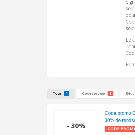
oign
séle
pour
Cool
séle
Le c
livr
Cool
Retr
Tous
Codes promo
Rédu
4
1
Code promo C
30% de remise 
- 30%
CODE PROM