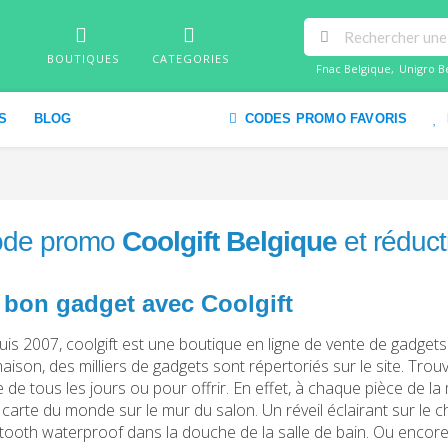
BOUTIQUES
CATEGORIES
Fnac Belgique
,
Unigro B
S
BLOG
CODES PROMO FAVORIS
de promo
Coolgift Belgique
et réduc
 bon gadget avec Coolgift
is 2007, coolgift est une boutique en ligne de vente de gadge
aison, des milliers de gadgets sont répertoriés sur le site. Tro
ie de tous les jours ou pour offrir. En effet, à chaque pièce de 
carte du monde sur le mur du salon. Un réveil éclairant sur le 
tooth waterproof dans la douche de la salle de bain. Ou encore