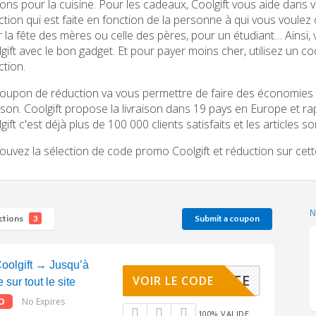
ons pour la cuisine. Pour les cadeaux, Coolgift vous aide dans
ction qui est faite en fonction de la personne à qui vous voulez o
 la fête des mères ou celle des pères, pour un étudiant… Ainsi, v
gift avec le bon gadget. Et pour payer moins cher, utilisez un 
ction.
oupon de réduction va vous permettre de faire des économies su
aison. Coolgift propose la livraison dans 19 pays en Europe et rap
gift c'est déjà plus de 100 000 clients satisfaits et les articles s
ouvez la sélection de code promo Coolgift et réduction sur cet
ctions
Submit a coupon
3
oolgift → Jusqu’à
LE SITE
VOIR LE CODE
sur tout le site
O
No Expires
100% VALIDE