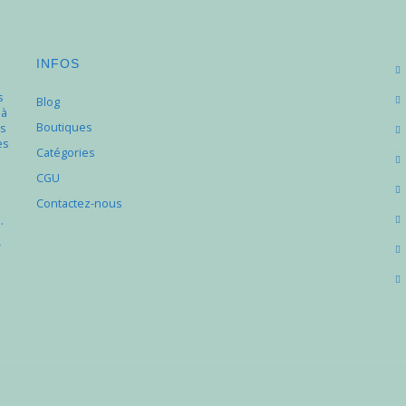
INFOS
s
Blog
 à
Boutiques
s
es
Catégories
e
CGU
Contactez-nous
.
r