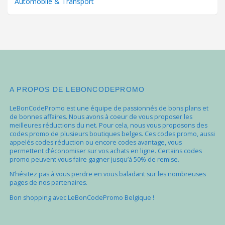
Automobile & Transport
A PROPOS DE LEBONCODEPROMO
LeBonCodePromo est une équipe de passionnés de bons plans et
de bonnes affaires. Nous avons à coeur de vous proposer les
meilleures réductions du net. Pour cela, nous vous proposons des
codes promo de plusieurs boutiques belges. Ces codes promo, aussi
appelés codes réduction ou encore codes avantage, vous
permettent d’économiser sur vos achats en ligne. Certains codes
promo peuvent vous faire gagner jusqu’à 50% de remise.
N’hésitez pas à vous perdre en vous baladant sur les nombreuses
pages de nos partenaires.
Bon shopping avec LeBonCodePromo Belgique !