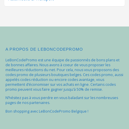
A PROPOS DE LEBONCODEPROMO
LeBonCodePromo est une équipe de passionnés de bons plans et
de bonnes affaires. Nous avons à coeur de vous proposer les
meilleures réductions du net. Pour cela, nous vous proposons des
codes promo de plusieurs boutiques belges. Ces codes promo, aussi
appelés codes réduction ou encore codes avantage, vous
permettent d’économiser sur vos achats en ligne. Certains codes
promo peuvent vous faire gagner jusqu’à 50% de remise.
N’hésitez pas à vous perdre en vous baladant sur les nombreuses
pages de nos partenaires.
Bon shopping avec LeBonCodePromo Belgique !