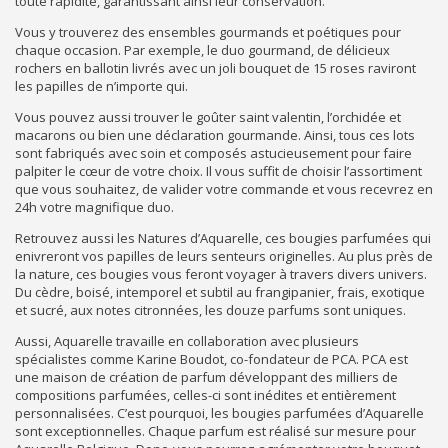
toute rapidité, garantissant ainsi leur conservation.
Vous y trouverez des ensembles gourmands et poétiques pour
chaque occasion. Par exemple, le duo gourmand, de délicieux
rochers en ballotin livrés avec un joli bouquet de 15 roses raviront
les papilles de n’importe qui.
Vous pouvez aussi trouver le goûter saint valentin, l’orchidée et
macarons ou bien une déclaration gourmande. Ainsi, tous ces lots
sont fabriqués avec soin et composés astucieusement pour faire
palpiter le cœur de votre choix. Il vous suffit de choisir l’assortiment
que vous souhaitez, de valider votre commande et vous recevrez en
24h votre magnifique duo.
Retrouvez aussi les Natures d’Aquarelle, ces bougies parfumées qui
enivreront vos papilles de leurs senteurs originelles. Au plus près de
la nature, ces bougies vous feront voyager à travers divers univers.
Du cèdre, boisé, intemporel et subtil au frangipanier, frais, exotique
et sucré, aux notes citronnées, les douze parfums sont uniques.
Aussi, Aquarelle travaille en collaboration avec plusieurs
spécialistes comme Karine Boudot, co-fondateur de PCA. PCA est
une maison de création de parfum développant des milliers de
compositions parfumées, celles-ci sont inédites et entièrement
personnalisées. C’est pourquoi, les bougies parfumées d’Aquarelle
sont exceptionnelles. Chaque parfum est réalisé sur mesure pour