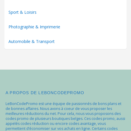
Sport & Loisirs
Photographie & Imprimerie
Automobile & Transport
A PROPOS DE LEBONCODEPROMO
LeBonCodePromo est une équipe de passionnés de bons plans et
de bonnes affaires. Nous avons à coeur de vous proposer les
meilleures réductions du net. Pour cela, nous vous proposons des
codes promo de plusieurs boutiques belges. Ces codes promo, aussi
appelés codes réduction ou encore codes avantage, vous
permettent d’économiser sur vos achats en ligne. Certains codes