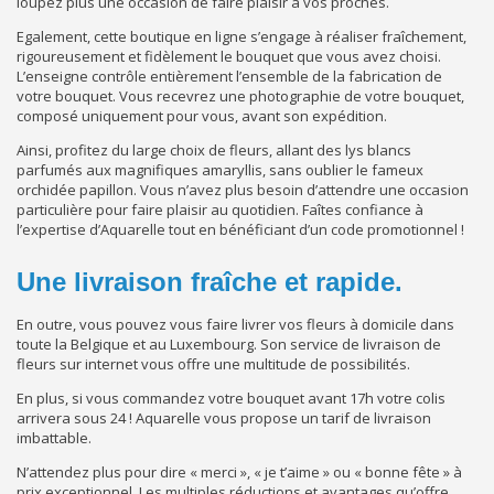
loupez plus une occasion de faire plaisir à vos proches.
Egalement, cette boutique en ligne s’engage à réaliser fraîchement,
rigoureusement et fidèlement le bouquet que vous avez choisi.
L’enseigne contrôle entièrement l’ensemble de la fabrication de
votre bouquet. Vous recevrez une photographie de votre bouquet,
composé uniquement pour vous, avant son expédition.
Ainsi, profitez du large choix de fleurs, allant des lys blancs
parfumés aux magnifiques amaryllis, sans oublier le fameux
orchidée papillon. Vous n’avez plus besoin d’attendre une occasion
particulière pour faire plaisir au quotidien. Faîtes confiance à
l’expertise d’Aquarelle tout en bénéficiant d’un code promotionnel !
Une livraison fraîche et rapide.
En outre, vous pouvez vous faire livrer vos fleurs à domicile dans
toute la Belgique et au Luxembourg. Son service de livraison de
fleurs sur internet vous offre une multitude de possibilités.
En plus, si vous commandez votre bouquet avant 17h votre colis
arrivera sous 24 ! Aquarelle vous propose un tarif de livraison
imbattable.
N’attendez plus pour dire « merci », « je t’aime » ou « bonne fête » à
prix exceptionnel. Les multiples réductions et avantages qu’offre