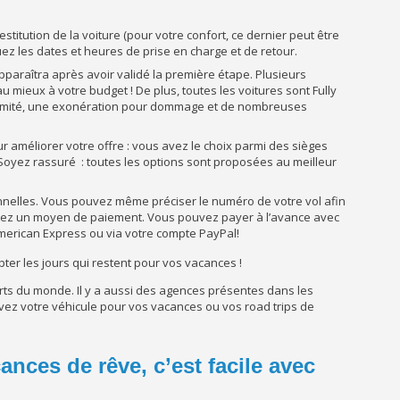
estitution de la voiture (pour votre confort, ce dernier peut être
quez les dates et heures de prise en charge et de retour.
pparaîtra après avoir validé la première étape. Plusieurs
 mieux à votre budget ! De plus, toutes les voitures sont Fully
 illimité, une exonération pour dommage et de nombreuses
 améliorer votre offre : vous avez le choix parmi des sièges
 Soyez rassuré : toutes les options sont proposées au meilleur
nelles. Vous pouvez même préciser le numéro de votre vol afin
joutez un moyen de paiement. Vous pouvez payer à l’avance avec
merican Express ou via votre compte PayPal!
mpter les jours qui restent pour vos vacances !
ts du monde. Il y a aussi des agences présentes dans les
ez votre véhicule pour vos vacances ou vos road trips de
nces de rêve, c’est facile avec