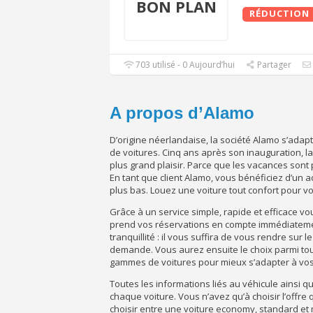
BON PLAN
RÉDUCTION
703 utilisé - 0 Aujourd’hui
Partager
A propos d’Alamo
D’origine néerlandaise, la société Alamo s’adapt
de voitures. Cinq ans après son inauguration, l
plus grand plaisir. Parce que les vacances son
En tant que client Alamo, vous bénéficiez d’un a
plus bas. Louez une voiture tout confort pour v
Grâce à un service simple, rapide et efficace v
prend vos réservations en compte immédiatemen
tranquillité : il vous suffira de vous rendre sur 
demande. Vous aurez ensuite le choix parmi tout
gammes de voitures pour mieux s’adapter à vos
Toutes les informations liés au véhicule ainsi 
chaque voiture. Vous n’avez qu’à choisir l’offre
choisir entre une voiture economy, standard et