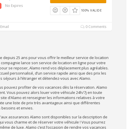
No Expires
100% VALIDE
Email
0 Comments
e depuis 25 ans pour vous offrir le meilleur service de location
a compagnie lance son service de location en ligne pour votre
t pour se reposer, Alamo rend vos déplacement plus agréables.
ccueil personnalisé, d’un service rapide ainsi que des prix les
os séjours à l’étranger et détendez-vous avec Alamo.
ous pouvez profiter de vos vacances dès la réservation. Alamo
t. Vous pouvez alors louer votre véhicule 24h/7j en toute
le site d’Alamo et renseigner les informations relatives à votre
e une liste de prix très avantageux ainsi que différentes
 besoins et envies.
qu’aux assurances Alamo sont disponibles sur la description de
 qui vous charme et de réserver votre véhicule ! Vous pourrez
 même de luxe. Alamo c’est l’occasion de rendre vos vacances