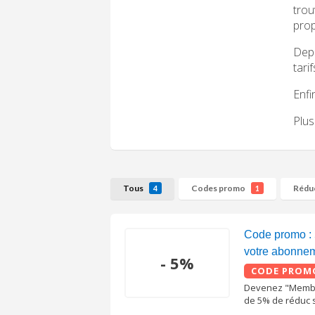
trou
prop
Depu
tari
Enfi
Plus
Tous
Codes promo
Rédu
4
1
Code promo : 
votre abonne
- 5%
CODE PROM
Devenez "Member
de 5% de réduc 