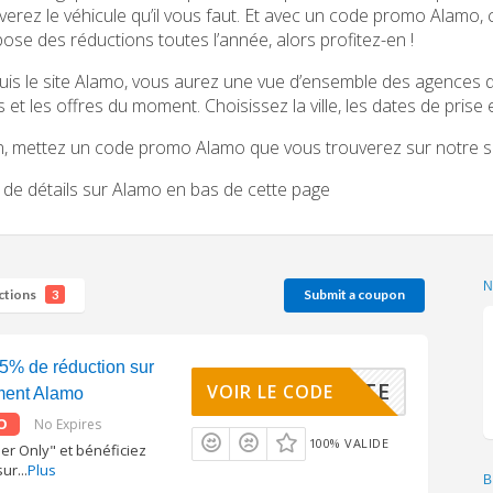
verez le véhicule qu’il vous faut. Et avec un code promo Alamo,
ose des réductions toutes l’année, alors profitez-en !
is le site Alamo, vous aurez une vue d’ensemble des agences d
fs et les offres du moment. Choisissez la ville, les dates de prise 
n, mettez un code promo Alamo que vous trouverez sur notre
 de détails sur Alamo en bas de cette page
ctions
Submit a coupon
3
5% de réduction sur
OIR SITE
VOIR LE CODE
ment Alamo
O
No Expires
100% VALIDE
 Only" et bénéficiez
sur
...
Plus
B