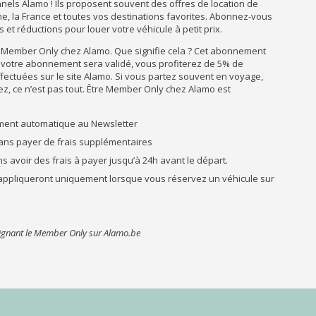
nnels Alamo ! Ils proposent souvent des offres de location de
ne, la France et toutes vos destinations favorites. Abonnez-vous
 et réductions pour louer votre véhicule à petit prix.
ir Member Only chez Alamo. Que signifie cela ? Cet abonnement
e votre abonnement sera validé, vous profiterez de 5% de
fectuées sur le site Alamo. Si vous partez souvent en voyage,
ez, ce n’est pas tout. Être Member Only chez Alamo est
ment automatique au Newsletter
 sans payer de frais supplémentaires
ns avoir des frais à payer jusqu’à 24h avant le départ.
s’appliqueront uniquement lorsque vous réservez un véhicule sur
oignant le Member Only sur Alamo.be