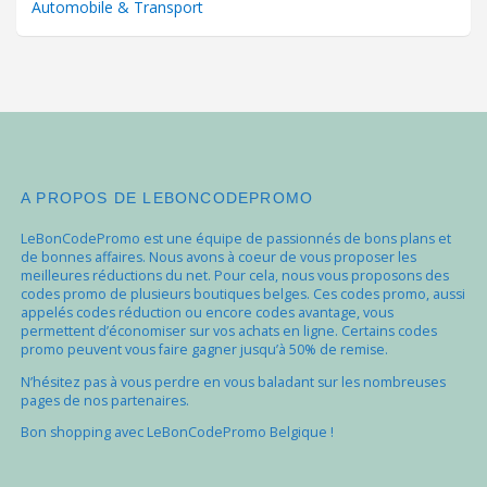
Automobile & Transport
A PROPOS DE LEBONCODEPROMO
LeBonCodePromo est une équipe de passionnés de bons plans et
de bonnes affaires. Nous avons à coeur de vous proposer les
meilleures réductions du net. Pour cela, nous vous proposons des
codes promo de plusieurs boutiques belges. Ces codes promo, aussi
appelés codes réduction ou encore codes avantage, vous
permettent d’économiser sur vos achats en ligne. Certains codes
promo peuvent vous faire gagner jusqu’à 50% de remise.
N’hésitez pas à vous perdre en vous baladant sur les nombreuses
pages de nos partenaires.
Bon shopping avec LeBonCodePromo Belgique !