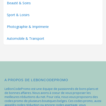
Beauté & Soins
Sport & Loisirs
Photographie & Imprimerie
Automobile & Transport
A PROPOS DE LEBONCODEPROMO
LeBonCodePromo est une équipe de passionnés de bons plans et
de bonnes affaires. Nous avons à coeur de vous proposer les
meilleures réductions du net. Pour cela, nous vous proposons des
codes promo de plusieurs boutiques belges. Ces codes promo, aussi
appelés codes réduction ou encore codes avantage, vous