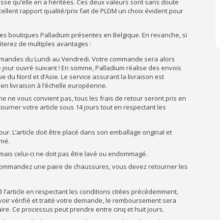
esse qu’elle en a héritées. Ces deux valeurs sont sans doute
cellent rapport qualité/prix fait de PLDM un choix évident pour
es boutiques Palladium présentes en Belgique. En revanche, si
terez de multiples avantages :
ommandes du Lundi au Vendredi. Votre commande sera alors
 jour ouvré suivant ! En somme, Palladium réalise des envois
 du Nord et d’Asie. Le service assurant la livraison est
 en livraison à l’échelle européenne.
gne ne vous convient pas, tous les frais de retour seront pris en
ourner votre article sous 14 jours tout en respectant les
r. L’article doit être placé dans son emballage original et
rmé.
mais celui-ci ne doit pas être lavé ou endommagé.
ous commandez une paire de chaussures, vous devez retourner les
é l’article en respectant les conditions citées précédemment,
voir vérifié et traité votre demande, le remboursement sera
re. Ce processus peut prendre entre cinq et huit jours.