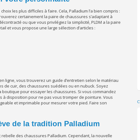
oix les plus difficiles à faire. Cela, Palladium l’a bien compris :
 trouverez certainement la paire de chaussures s’adaptant à
écontracté ou que vous privilégiez la simplicité, PLDM a la paire
il et vous propose une large sélection d’articles :
 ligne, vous trouverez un guide d’entretien selon le matériau
pes de cuir, des chaussures suédées ou en nubuck. Soyez
ar la boutique pour essayer les chaussures. Si vous commandez
les à disposition pour ne pas vous tromper de pointure. Vous
C
geable et imprimable pour mesurer votre pied. Faire son
ve de la tradition Palladium
t rebelle des chaussures Palladium. Cependant, la nouvelle