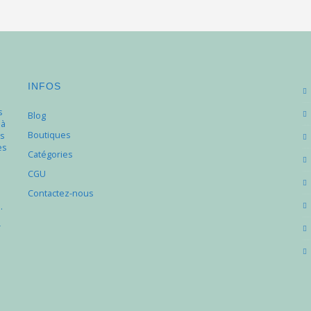
INFOS
s
Blog
 à
Boutiques
s
es
Catégories
e
CGU
Contactez-nous
.
r