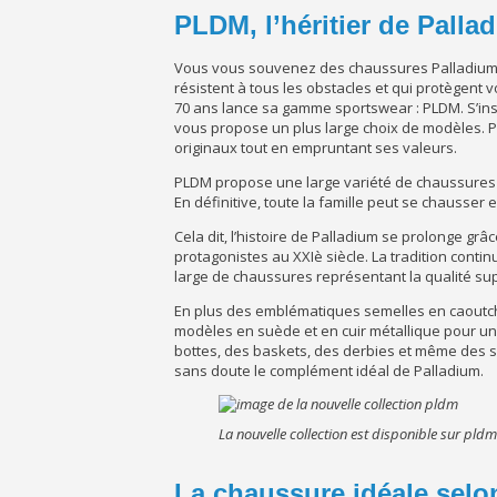
PLDM, l’héritier de Palla
Vous vous souvenez des chaussures Palladium 
résistent à tous les obstacles et qui protègent 
70 ans lance sa gamme sportswear : PLDM. S’in
vous propose un plus large choix de modèles. P
originaux tout en empruntant ses valeurs.
PLDM propose une large variété de chaussures 
En définitive, toute la famille peut se chausser e
Cela dit, l’histoire de Palladium se prolonge grâ
protagonistes au XXIè siècle. La tradition conti
large de chaussures représentant la qualité su
En plus des emblématiques semelles en caoutc
modèles en suède et en cuir métallique pour un
bottes, des baskets, des derbies et même des san
sans doute le complément idéal de Palladium.
La nouvelle collection est disponible sur pld
La chaussure idéale selo