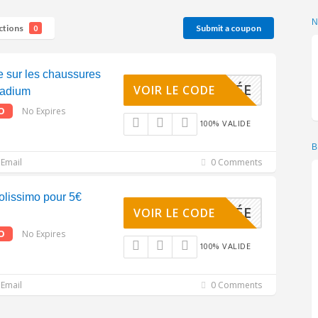
ctions
Submit a coupon
0
 sur les chaussures
ACTIVÉE
VOIR LE CODE
ladium
O
No Expires
100% VALIDE
B
Email
0 Comments
olissimo pour 5€
ACTIVÉE
VOIR LE CODE
O
No Expires
100% VALIDE
Email
0 Comments