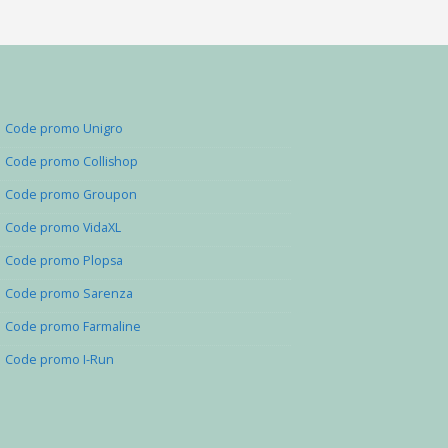
Code promo Unigro
Code promo Collishop
Code promo Groupon
Code promo VidaXL
Code promo Plopsa
Code promo Sarenza
Code promo Farmaline
Code promo I-Run