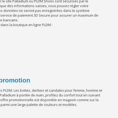
r le site Palladium ou PLDM Shoes sont sécurisés par le
ue des informations saisies, vous pouvez régler votre
es données ne seront pas enregistrées dans le système
 le service de paiement 3D Secure pour assurer un maximum de
te bancaire.
dans la boutique en ligne PLDM :
n promotion
ies PLDM. Les bottes, derbies et sandales pour femme, homme et
 Palladium à portée de main, profitez du confort tout en suivant
 offre promotionnelle est disponible en magasin comme sur la
e parmi une large palette de couleurs et modèles.