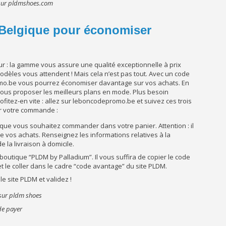
 sur pldmshoes.com
Belgique pour économiser
r : la gamme vous assure une qualité exceptionnelle à prix
modèles vous attendent ! Mais cela n’est pas tout. Avec un code
o.be vous pourrez économiser davantage sur vos achats. En
r vous proposer les meilleurs plans en mode. Plus besoin
ofitez-en vite : allez sur leboncodepromo.be et suivez ces trois
r votre commande :
 que vous souhaitez commander dans votre panier. Attention : il
 vos achats. Renseignez les informations relatives à la
e la livraison à domicile.
outique “PLDM by Palladium”. Il vous suffira de copier le code
le coller dans le cadre “code avantage” du site PLDM.
 site PLDM et validez !
 de payer