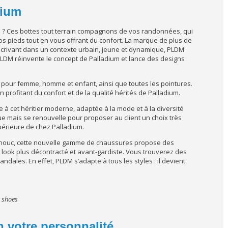
dium
? Ces bottes tout terrain compagnons de vos randonnées, qui
vos pieds tout en vous offrant du confort. La marque de plus de
scrivant dans un contexte urbain, jeune et dynamique, PLDM
LDM réinvente le concept de Palladium et lance des designs
pour femme, homme et enfant, ainsi que toutes les pointures.
n profitant du confort et de la qualité hérités de Palladium.
ce à cet héritier moderne, adaptée à la mode et à la diversité
nue mais se renouvelle pour proposer au client un choix très
périeure de chez Palladium.
houc, cette nouvelle gamme de chaussures propose des
 look plus décontracté et avant-gardiste. Vous trouverez des
dales. En effet, PLDM s’adapte à tous les styles : il devient
m shoes
n votre personnalité