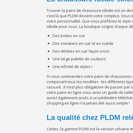
Trouver la paire de chaussure idéale est un des ch
c’est là que PLDM devient votre complice. Vous
votre personnalité. Que vous préfériez le style d
idéale pour vous. La boutique soigne chaque déta
Des bottes en cuir
Des sneakers en cuir et en suède
Des derbies en cuir façon croco
Une large palette de couleurs
Une infinité de styles !
Si vous commandez votre paire de chaussures en
composant tous les modèles : les différents ty
rassuré : il n’est plus obligatoire de passer p
votre paire en ligne vous avez un guide de tail
aurez également accès à un pédimètre téléchar
shopping en ligne n’a jamais été aussi simple !
La qualité chez PLDM relè
Certes, la gamme PLDM est la version urbaine e