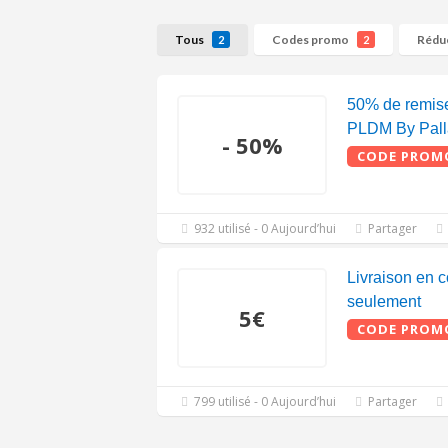
Tous
Codes promo
Rédu
2
2
50% de remise
PLDM By Pal
- 50%
CODE PROM
932 utilisé - 0 Aujourd’hui
Partager
Livraison en c
seulement
5€
CODE PROM
799 utilisé - 0 Aujourd’hui
Partager